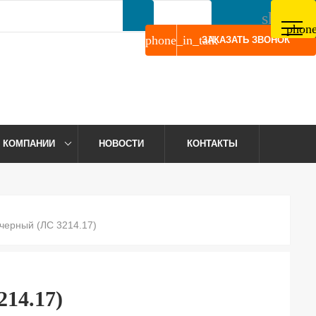
shoppin
phone
дной
Телефон:
8 (952) 276-22-44
0
phone
phone_in_talk
ЗАКАЗАТЬ ЗВОНОК
 КОМПАНИИ
НОВОСТИ
КОНТАКТЫ
черный (ЛС 3214.17)
14.17)