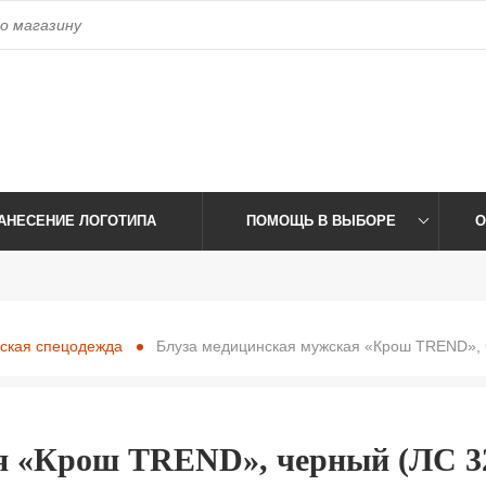
access_time
Время работы:
Пн-Пт: 09:00-17:30 Сб-Вс: Выхо
АНЕСЕНИЕ ЛОГОТИПА
ПОМОЩЬ В ВЫБОРЕ
О
ская спецодежда
Блуза медицинская мужская «Крош TREND», 
я «Крош TREND», черный (ЛС 32