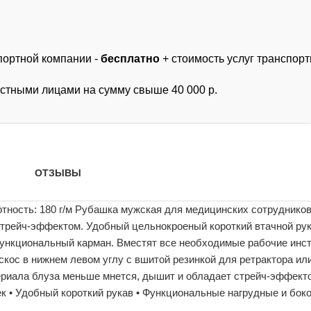
спортной компании -
бесплатно
+ стоимость услуг транспор
астными лицами на сумму свыше 40 000 р.
ОТЗЫВЫ
тность: 180 г/м Рубашка мужская для медицинских сотрудников
 стрейч-эффектом. Удобный цельнокроеный короткий втачной ру
 функциональный карман. Вместят все необходимые рабочие ин
скос в нижнем левом углу с вшитой резинкой для ретрактора ил
ериала блуза меньше мнется, дышит и обладает стрейч-эффекто
ек • Удобный короткий рукав • Функциональные нагрудные и бо