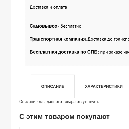
Доставка и оплата
- бесплатно
Самовывоз
. Доставка до транс
Транспортная компания
при заказе ча
Бесплатная доставка по СПБ:
ОПИСАНИЕ
ХАРАКТЕРИСТИКИ
Описание для данного товара отсутствует.
С этим товаром покупают
shopping_cart
shopping_cart
shopping_cart
shopping_cart
shopping_cart
shopping_cart
shopping_cart
shopping_cart
В КОРЗИНУ
В КОРЗИНУ
В КОРЗИНУ
В КОРЗИНУ
В КОРЗИНУ
В КОРЗИНУ
В КОРЗИНУ
В КОРЗИНУ
navigate_next
navigate_next
navigate_next
navigate_next
navigate_next
navigate_next
navigate_next
navigate_next