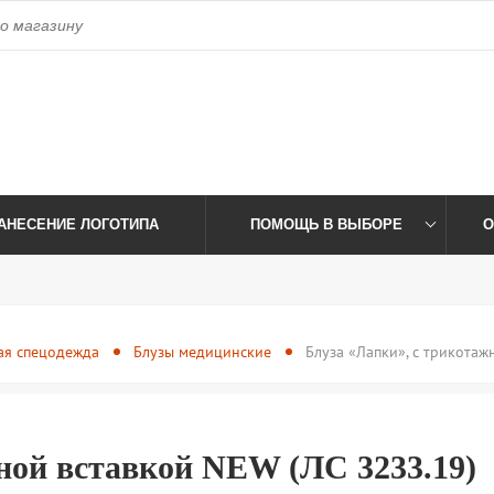
access_time
Пн-Пт: 09:00-17:30 Сб-Вс: Выходной
Время работы:
АНЕСЕНИЕ ЛОГОТИПА
ПОМОЩЬ В ВЫБОРЕ
О
ая спецодежда
Блузы медицинские
Блуза «Лапки», с трикотаж
ной вставкой NEW (ЛС 3233.19)