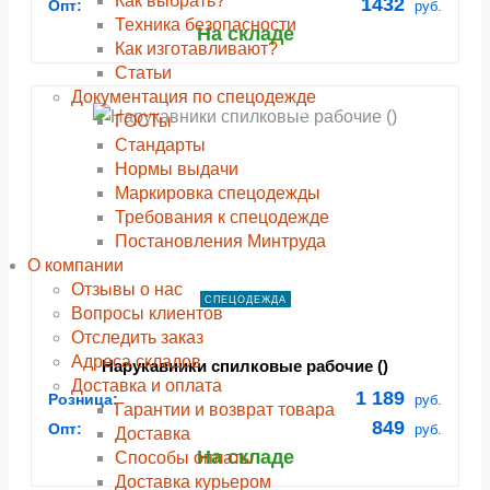
Как выбрать?
1432
Опт:
руб.
Техника безопасности
На складе
Как изготавливают?
Статьи
Документация по спецодежде
ГОСТы
Cтандарты
Нормы выдачи
Маркировка спецодежды
Требования к спецодежде
Постановления Минтруда
О компании
Отзывы о нас
СПЕЦОДЕЖДА
Вопросы клиентов
Отследить заказ
Адреса складов
Нарукавники спилковые рабочие ()
Доставка и оплата
1 189
Розница:
руб.
Гарантии и возврат товара
849
Опт:
руб.
Доставка
На складе
Способы оплаты
Доставка курьером