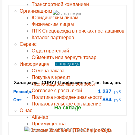
Транспортной компанией
Организациям
Юридическим лицам
Физическим лицам
ПТК Спецодежда в поисках поставщиков
Каталог партнеров
Сервис
Отдел претензий
Обменять или вернуть товар
Информация
СПЕЦОДЕЖДА
Отмена заказа
Покупка в кредит
Халат муж. "СПРУТ-Профессионал" тк. Тиси, цв.
Часто задаваемые вопросы
белый (00000105535)
Согласие с рассылкой
1 237
Розница:
руб.
Политика конфиденциальности
884
Опт:
руб.
Пользовательское соглашение
На складе
О нас
Alfa-lab
Преимущества
Миссия компании ПТК Спецодежда