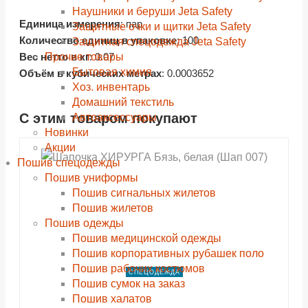
Наушники и беруши Jeta Safety
Единица измерения
: пар
Защитные очки и щитки Jeta Safety
Количество единиц в упаковке
: 100
Защитная спецодежда Jeta Safety
Прочие товары
Вес нетто в кг
: 0.07
Бытовая химия
Объём в кубических метрах
: 0.0003652
Хоз. инвентарь
Домашний текстиль
С этим товаром покупают
Автоаксессуары
shopping_cart
shopping_cart
shopping_cart
shopping_cart
shopping_cart
shopping_cart
shopping_cart
shopping_cart
В КОРЗИНУ
В КОРЗИНУ
В КОРЗИНУ
В КОРЗИНУ
В КОРЗИНУ
В КОРЗИНУ
В КОРЗИНУ
В КОРЗИНУ
Новинки
navigate_next
navigate_next
navigate_next
navigate_next
navigate_next
navigate_next
navigate_next
navigate_next
Акции
ПОДРОБНЕЕ
ПОДРОБНЕЕ
ПОДРОБНЕЕ
ПОДРОБНЕЕ
ПОДРОБНЕЕ
ПОДРОБНЕЕ
ПОДРОБНЕЕ
ПОДРОБНЕЕ
Пошив спецодежды
Пошив униформы
Пошив сигнальных жилетов
Пошив жилетов
Пошив одежды
Пошив медицинской одежды
Пошив корпоративных рубашек поло
Пошив рабочих костюмов
СПЕЦОДЕЖДА
Пошив сумок на заказ
Пошив халатов