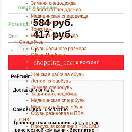
Зимняя спецодежда
товар в наличии
Защитная спецодежда
Медицинская спецодежда
584
руб.
Головные уборы
Розница:
Трикотаж
417
руб.
Мужская спецодежда
Опт:
Спецобувь
-
+
Обувь большого размера
Обувь Nordman
shopping_cart
Аксессуары для обуви
В КОРЗИНУ
Валяная и суконная обувь
Женская рабочая обувь
Рейтинг:
Летняя спецобувь
Зимняя спецобувь
Доставка и оплата
Защитная спецобувь
Медицинская спецобувь
Мужская рабочая обувь
Самовывоз
- бесплатно
Обувь резиновая и ПВХ
СИЗ
Транспортная компания
. Доставка до
Продукция компании РОСОМЗ
транспортной компании -
бесплатно
+