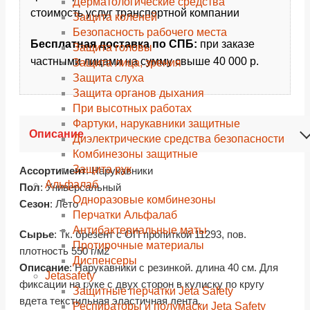
Дерматологические средства
стоимость услуг транспортной компании
Защита коленей
Безопасность рабочего места
Бесплатная доставка по СПБ:
при заказе
Защита головы
частными лицами на сумму свыше 40 000 р.
Защита лица, зрения
Защита слуха
Защита органов дыхания
При высотных работах
Фартуки, нарукавники защитные
Описание
Диэлектрические средства безопасности
Комбинезоны защитные
Защита рук
Ассортимент
: Нарукавники
Альфалаб
Пол
: Универсальный
Одноразовые комбинезоны
Сезон
: Лето
Перчатки Альфалаб
Антибактериальные маты
Сырье
: Тк. брезент с ОП пропиткой 11293, пов.
Протирочные материалы
плотность 550 г/м2
Диспенсеры
Описание
: Нарукавники с резинкой. длина 40 см. Для
Jetasafety
фиксации на руке с двух сторон в кулиску по кругу
Защитные перчатки Jeta Safety
вдета текстильная эластичная лента.
Респираторы и полумаски Jeta Safety