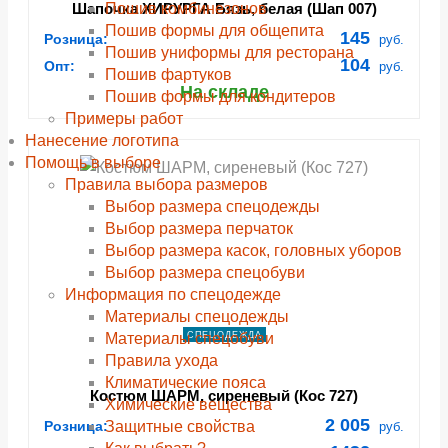
Пошив комбинезонов
Шапочка ХИРУРГА Бязь, белая (Шап 007)
Пошив формы для общепита
145
Розница:
руб.
Пошив униформы для ресторана
104
Опт:
руб.
Пошив фартуков
На складе
Пошив формы для кондитеров
Примеры работ
Нанесение логотипа
Помощь в выборе
Правила выбора размеров
Выбор размера спецодежды
Выбор размера перчаток
Выбор размера касок, головных уборов
Выбор размера спецобуви
Информация по спецодежде
Материалы спецодежды
Материалы спецобуви
СПЕЦОДЕЖДА
Правила ухода
Климатические пояса
Костюм ШАРМ, сиреневый (Кос 727)
Химические вещества
2 005
Защитные свойства
Розница:
руб.