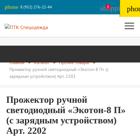
phone
shopping_ba
8 (952) 276-22-44
0
pho
Главная
Каталог
Прочие товары
Прожектор ручной светодиодный «Экотон-8 П» (с
зарядным устройством) Арт. 2202
Прожектор ручной
светодиодный «Экотон-8 П»
(с зарядным устройством)
Арт. 2202