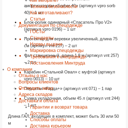
Как выбрать?
амортизатором «Sorber 40» (артикул vpro sorb
Техника безопасности
40) – 1 шт
Как изготавливают?
Статьи
Блок-ролик одинарный «Спасатель Про V2»
Документация по спецодежде
(артикул vpro 0196) – 1 шт
ГОСТы
Cтандарты
Протектор для веревки увеличенный, длина 75
Нормы выдачи
см (артикул vnt 217) – 2 шт
Маркировка спецодежды
Фал станционный, длина 1,8 м (артикул vnt 257)
Требования к спецодежде
– 2 шт
Постановления Минтруда
О компании
Карабин «Стальной Овал» с муфтой (артикул
Отзывы о нас
vpro 0013) – 10 шт
Вопросы клиентов
Отследить заказ
Перчатки «Гарда+» (артикул vnt 071) – 1 пар
Адреса складов
Сумка укладочная, объем 45 л (артикул vnt 244)
Доставка и оплата
– 1 шт.
Гарантии и возврат товара
Доставка
Длина ГАЛ, входящих в комплект, может быть 30 или 50
Способы оплаты
м
Доставка курьером