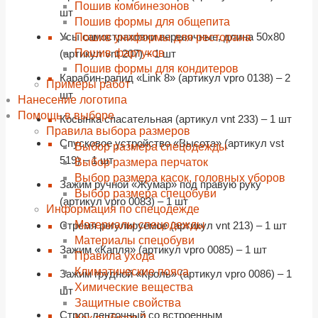
Пошив комбинезонов
шт
Пошив формы для общепита
Усы самостраховки веревочные, длина 50х80
Пошив униформы для ресторана
Пошив фартуков
(артикул vnt 207) – 1 шт
Пошив формы для кондитеров
Карабин-рапид «Link 8» (артикул vpro 0138) – 2
Примеры работ
шт
Нанесение логотипа
Помощь в выборе
Косынка спасательная (артикул vnt 233) – 1 шт
Правила выбора размеров
Спусковое устройство «Высота» (артикул vst
Выбор размера спецодежды
519) – 1 шт
Выбор размера перчаток
Выбор размера касок, головных уборов
Зажим ручной «Жумар» под правую руку
Выбор размера спецобуви
(артикул vpro 0083) – 1 шт
Информация по спецодежде
Материалы спецодежды
Стремя регулируемое (артикул vnt 213) – 1 шт
Материалы спецобуви
Зажим «Капля» (артикул vpro 0085) – 1 шт
Правила ухода
Климатические пояса
Зажим грудной «Кроль» (артикул vpro 0086) – 1
Химические вещества
шт
Защитные свойства
Строп ленточный со встроенным