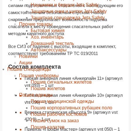
Наушники и беруши Jeta Safety
силами подготовленных спасателей с последующим его
Защитные очки и щитки Jeta Safety
самостоятельным безопасным спуском. Набор
Защитная спецодежда Jeta Safety
снаряжения предполагает возможность подъема
Прочие товары
спасателя к месту проведения спасательных работ
Бытовая химия
методом канатного доступа
Хоз. инвентарь
Домашний текстиль
Все СИЗ от падения с высоты, входящие в комплект,
Автоаксессуары
соответствуют требованиям ТР ТС 019/2011
Новинки
Акции
Состав комплекта
Пошив спецодежды
Пошив униформы
Гибкая анкерная линия «Анкерлайн 11» (артикул
Пошив сигнальных жилетов
vnt 093) – 1 шт
Пошив жилетов
Пошив одежды
Гибкая анкерная линия «Анкерлайн 10» (артикул
Пошив медицинской одежды
vnt 096) – 1 шт
Пошив корпоративных рубашек поло
Веревка статическая «Высота 9» (артикул vst
Пошив рабочих костюмов
420 9) – 1 шт
Пошив сумок на заказ
Пошив халатов
Привязь «Профи Мастер» (артикул vnt 050) – 1