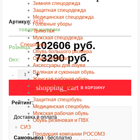
Зимняя спецодежда
Защитная спецодежда
Медицинская спецодежда
Артикул:
2432
Головные уборы
товар в наличии
Трикотаж
Мужская спецодежда
102606
руб.
Спецобувь
Розница:
Обувь большого размера
73290
руб.
Обувь Nordman
Опт:
Аксессуары для обуви
Валяная и суконная обувь
-
+
Женская рабочая обувь
Летняя спецобувь
shopping_cart
В КОРЗИНУ
Зимняя спецобувь
Защитная спецобувь
Рейтинг:
Медицинская спецобувь
Мужская рабочая обувь
Доставка и оплата
Обувь резиновая и ПВХ
СИЗ
Продукция компании РОСОМЗ
Самовывоз
- бесплатно