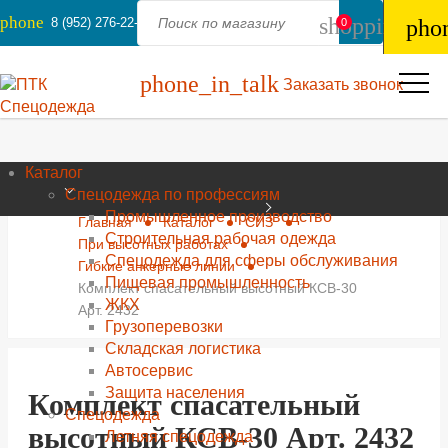
phone
shopping_ba
8 (952) 276-22-44
pho
0
phone_in_talk
Заказать звонок
Каталог
Спецодежда по профессиям
Промышленное производство
Главная
Каталог
СИЗ
Строительная рабочая одежда
При высотных работах
Спецодежда для сферы обслуживания
Гибкие анкерные линии
Пищевая промышленность
Комплект спасательный высотный КСВ-30
ЖКХ
Арт. 2432
Грузоперевозки
Складская логистика
Автосервис
Защита населения
Комплект спасательный
Спецодежда
высотный КСВ-30 Арт. 2432
Летняя спецодежда