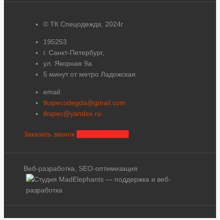
© ТК Спецодежда, 2024г
195253
г. Санкт-Петербург,
ул. Якорная 9а
5 минут от метро Ладожская
email:
tkspecodegda@gmail.com
tkspec@yandex.ru
Заказать звонок
Оставить заявку
Веб-разработка, SEO-оптимизация