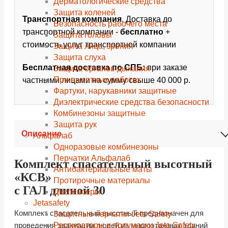
Дерматологические средства
Защита коленей
Транспортная компания
. Доставка до
Безопасность рабочего места
транспортной компании -
бесплатно
+
Защита головы
стоимость услуг транспортной компании
Защита лица, зрения
Защита слуха
Бесплатная доставка по СПБ:
при заказе
Защита органов дыхания
При высотных работах
частными лицами на сумму свыше 40 000 р.
Фартуки, нарукавники защитные
Диэлектрические средства безопасности
Комбинезоны защитные
Защита рук
Описание
Альфалаб
Одноразовые комбинезоны
Перчатки Альфалаб
Комплект спасательный высотный
Антибактериальные маты
«КСВ»
Протирочные материалы
с ГАЛ длиной 30
Диспенсеры
Jetasafety
Комплект спасательный высотный предназначен для
Защитные перчатки Jeta Safety
проведения эвакуации людей из многоэтажных зданий
Респираторы и полумаски Jeta Safety