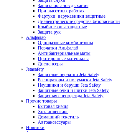
Защита слуха
Защита органов дыхания
При высотных работах
Фартуки, нарукавники защитные
Диэлектрические средства безопасности
Комбинезоны защитные
Защита рук
Альфалаб
Одноразовые комбинезоны
Перчатки Альфалаб
Антибактериальные маты
Протирочные материалы
Диспенсеры
Jetasafety
Защитные перчатки Jeta Safety
Респираторы и полумаски Jeta Safety
Наушники и беруши Jeta Safety
Защитные очки и щитки Jeta Safety
Защитная спецодежда Jeta Safety
Прочие товары
Бытовая химия
Хоз. инвентарь
Домашний текстиль
Автоаксессуары
Новинки