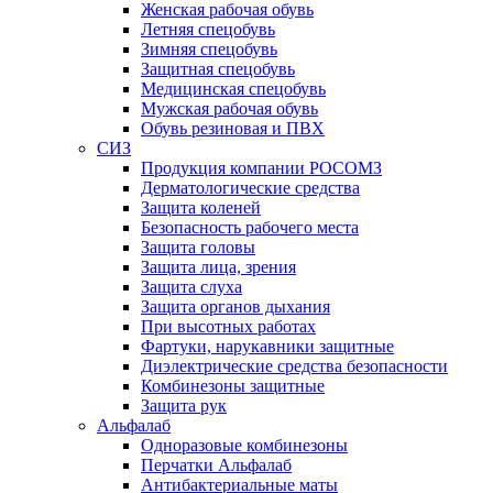
Женская рабочая обувь
Летняя спецобувь
Зимняя спецобувь
Защитная спецобувь
Медицинская спецобувь
Мужская рабочая обувь
Обувь резиновая и ПВХ
СИЗ
Продукция компании РОСОМЗ
Дерматологические средства
Защита коленей
Безопасность рабочего места
Защита головы
Защита лица, зрения
Защита слуха
Защита органов дыхания
При высотных работах
Фартуки, нарукавники защитные
Диэлектрические средства безопасности
Комбинезоны защитные
Защита рук
Альфалаб
Одноразовые комбинезоны
Перчатки Альфалаб
Антибактериальные маты