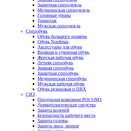
Защитная спецодежда
Медицинская спецодежда
Головные уборы
Трикотаж
Мужская спецодежда
Спецобувь
Обувь большого размера
Обувь Nordman
Аксессуары для обуви
Валяная и суконная обувь
Женская рабочая обувь
Летняя спецобувь
Зимняя спецобувь
Защитная спецобувь
Медицинская спецобувь
Мужская рабочая обувь
Обувь резиновая и ПВХ
СИЗ
Продукция компании РОСОМЗ
Дерматологические средства
Защита коленей
Безопасность рабочего места
Защита головы
Защита лица, зрения