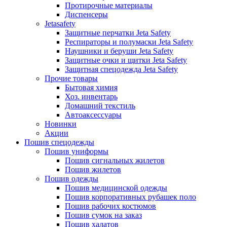
Протирочные материалы
Диспенсеры
Jetasafety
Защитные перчатки Jeta Safety
Респираторы и полумаски Jeta Safety
Наушники и беруши Jeta Safety
Защитные очки и щитки Jeta Safety
Защитная спецодежда Jeta Safety
Прочие товары
Бытовая химия
Хоз. инвентарь
Домашний текстиль
Автоаксессуары
Новинки
Акции
Пошив спецодежды
Пошив униформы
Пошив сигнальных жилетов
Пошив жилетов
Пошив одежды
Пошив медицинской одежды
Пошив корпоративных рубашек поло
Пошив рабочих костюмов
Пошив сумок на заказ
Пошив халатов