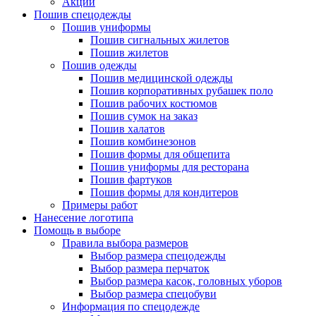
Акции
Пошив спецодежды
Пошив униформы
Пошив сигнальных жилетов
Пошив жилетов
Пошив одежды
Пошив медицинской одежды
Пошив корпоративных рубашек поло
Пошив рабочих костюмов
Пошив сумок на заказ
Пошив халатов
Пошив комбинезонов
Пошив формы для общепита
Пошив униформы для ресторана
Пошив фартуков
Пошив формы для кондитеров
Примеры работ
Нанесение логотипа
Помощь в выборе
Правила выбора размеров
Выбор размера спецодежды
Выбор размера перчаток
Выбор размера касок, головных уборов
Выбор размера спецобуви
Информация по спецодежде