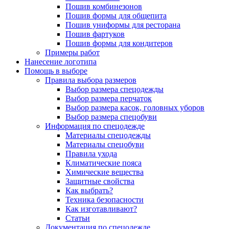
Пошив комбинезонов
Пошив формы для общепита
Пошив униформы для ресторана
Пошив фартуков
Пошив формы для кондитеров
Примеры работ
Нанесение логотипа
Помощь в выборе
Правила выбора размеров
Выбор размера спецодежды
Выбор размера перчаток
Выбор размера касок, головных уборов
Выбор размера спецобуви
Информация по спецодежде
Материалы спецодежды
Материалы спецобуви
Правила ухода
Климатические пояса
Химические вещества
Защитные свойства
Как выбрать?
Техника безопасности
Как изготавливают?
Статьи
Документация по спецодежде