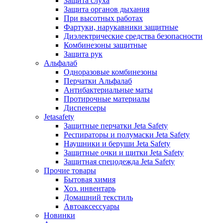
Защита слуха
Защита органов дыхания
При высотных работах
Фартуки, нарукавники защитные
Диэлектрические средства безопасности
Комбинезоны защитные
Защита рук
Альфалаб
Одноразовые комбинезоны
Перчатки Альфалаб
Антибактериальные маты
Протирочные материалы
Диспенсеры
Jetasafety
Защитные перчатки Jeta Safety
Респираторы и полумаски Jeta Safety
Наушники и беруши Jeta Safety
Защитные очки и щитки Jeta Safety
Защитная спецодежда Jeta Safety
Прочие товары
Бытовая химия
Хоз. инвентарь
Домашний текстиль
Автоаксессуары
Новинки