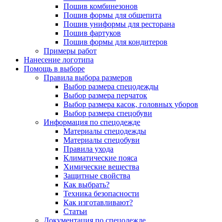
Пошив комбинезонов
Пошив формы для общепита
Пошив униформы для ресторана
Пошив фартуков
Пошив формы для кондитеров
Примеры работ
Нанесение логотипа
Помощь в выборе
Правила выбора размеров
Выбор размера спецодежды
Выбор размера перчаток
Выбор размера касок, головных уборов
Выбор размера спецобуви
Информация по спецодежде
Материалы спецодежды
Материалы спецобуви
Правила ухода
Климатические пояса
Химические вещества
Защитные свойства
Как выбрать?
Техника безопасности
Как изготавливают?
Статьи
Документация по спецодежде