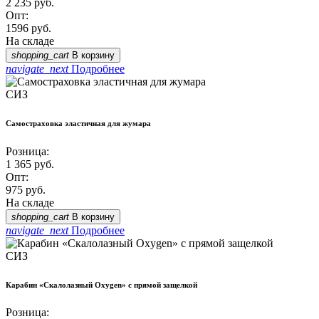
2 235
руб.
Опт:
1596
руб.
На складе
shopping_cart
В корзину
navigate_next
Подробнее
СИЗ
Самостраховка эластичная для жумара
Розница:
1 365
руб.
Опт:
975
руб.
На складе
shopping_cart
В корзину
navigate_next
Подробнее
СИЗ
Карабин «Скалолазный Oxygen» с прямой защелкой
Розница: