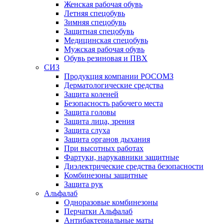
Женская рабочая обувь
Летняя спецобувь
Зимняя спецобувь
Защитная спецобувь
Медицинская спецобувь
Мужская рабочая обувь
Обувь резиновая и ПВХ
СИЗ
Продукция компании РОСОМЗ
Дерматологические средства
Защита коленей
Безопасность рабочего места
Защита головы
Защита лица, зрения
Защита слуха
Защита органов дыхания
При высотных работах
Фартуки, нарукавники защитные
Диэлектрические средства безопасности
Комбинезоны защитные
Защита рук
Альфалаб
Одноразовые комбинезоны
Перчатки Альфалаб
Антибактериальные маты