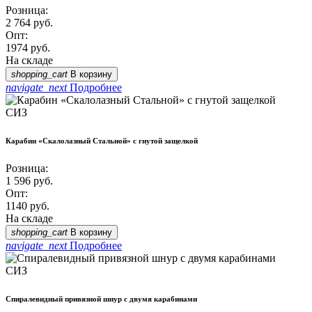
Розница:
2 764
руб.
Опт:
1974
руб.
На складе
shopping_cart
В корзину
navigate_next
Подробнее
СИЗ
Карабин «Скалолазный Стальной» с гнутой защелкой
Розница:
1 596
руб.
Опт:
1140
руб.
На складе
shopping_cart
В корзину
navigate_next
Подробнее
СИЗ
Спиралевидный привязной шнур с двумя карабинами