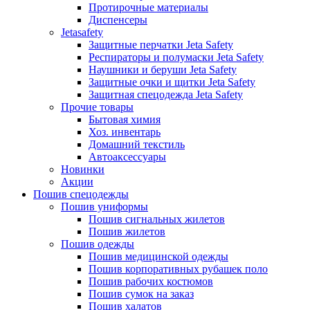
Протирочные материалы
Диспенсеры
Jetasafety
Защитные перчатки Jeta Safety
Респираторы и полумаски Jeta Safety
Наушники и беруши Jeta Safety
Защитные очки и щитки Jeta Safety
Защитная спецодежда Jeta Safety
Прочие товары
Бытовая химия
Хоз. инвентарь
Домашний текстиль
Автоаксессуары
Новинки
Акции
Пошив спецодежды
Пошив униформы
Пошив сигнальных жилетов
Пошив жилетов
Пошив одежды
Пошив медицинской одежды
Пошив корпоративных рубашек поло
Пошив рабочих костюмов
Пошив сумок на заказ
Пошив халатов