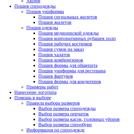
Акции
Пошив спецодежды
Пошив униформы
Пошив сигнальных жилетов
Пошив жилетов
Пошив одежды
Пошив медицинской одежды
Пошив корпоративных рубашек поло
Пошив рабочих костюмов
Пошив сумок на заказ
Пошив халатов
Пошив комбинезонов
Пошив формы для общепита
Пошив униформы для ресторана
Пошив фартуков
Пошив формы для кондитеров
Примеры работ
Нанесение логотипа
Помощь в выборе
Правила выбора размеров
Выбор размера спецодежды
Выбор размера перчаток
Выбор размера касок, головных уборов
Выбор размера спецобуви
Информация по спецодежде