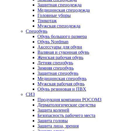
Защитная спецодежда
Медицинская спецодежда
Головные уборы
Трикотаж
Мужская спецодежда
Спецобувь
Обувь большого размера
Обувь Nordman
Аксессуары для обуви
Валяная и суконная обувь
Женская рабочая обувь
Летняя спецобувь
Зимняя спецобувь
Защитная спецобувь
Медицинская спецобувь
Мужская рабочая обувь
Обувь резиновая и ПВХ
СИЗ
Продукция компании РОСОМЗ
Дерматологические средства
Защита коленей
Безопасность рабочего места
Защита головы
Защита лица, зрения