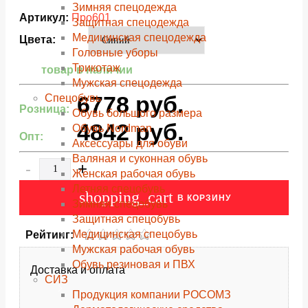
Зимняя спецодежда
Артикул:
Про601
Защитная спецодежда
Медицинская спецодежда
Цвета:
Головные уборы
Трикотаж
товар в наличии
Мужская спецодежда
6778
руб.
Спецобувь
Розница:
Обувь большого размера
4842
руб.
Обувь Nordman
Опт:
Аксессуары для обуви
Валяная и суконная обувь
-
+
Женская рабочая обувь
Летняя спецобувь
shopping_cart
В КОРЗИНУ
Зимняя спецобувь
Защитная спецобувь
Медицинская спецобувь
Рейтинг:
Мужская рабочая обувь
Обувь резиновая и ПВХ
Доставка и оплата
СИЗ
Продукция компании РОСОМЗ