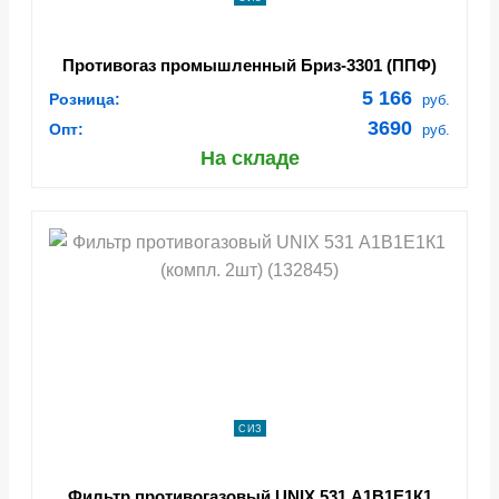
Противогаз промышленный Бриз-3301 (ППФ)
А1В1Е1К1 с маской ППМ-88
5 166
Розница:
руб.
3690
Опт:
руб.
На складе
СИЗ
Фильтр противогазовый UNIX 531 А1В1Е1К1