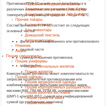
Противогаз ППФ-5С может эксплуатироваться в
Наушники и беруши Jeta Safety
Защитные очки и щитки Jeta Safety
различных климатических регионах (поясах) при
Защитная спецодежда Jeta Safety
температуре окружающей среды от - 40 до + 40?С
Прочие товары
Бытовая химия
СоставПротивогаз ППФ-5С состоит из следующих
Хоз. инвентарь
основных частей
Домашний текстиль
Автоаксессуары
фильтра комбинированного или противогазового
Новинки
лицевой части
Акции
Пошив спецодежды
сумки для ношения противогаза
Пошив униформы
гофротрубки
Пошив сигнальных жилетов
Пошив жилетов
КомплектацияПротивогаз может комплектоваться по
Пошив одежды
запросам потребителей противогазовыми или
Пошив медицинской одежды
комбинированными фильтрами различных марок,
Пошив корпоративных рубашек поло
масками МАГ, ПМ-88, ППМ-88, шлемами-масками
Пошив рабочих костюмов
ШМП-1 или ШМ-2012, сумкой или унифицированной
Пошив сумок на заказ
сумкой (по требованию заказчика)
Пошив халатов