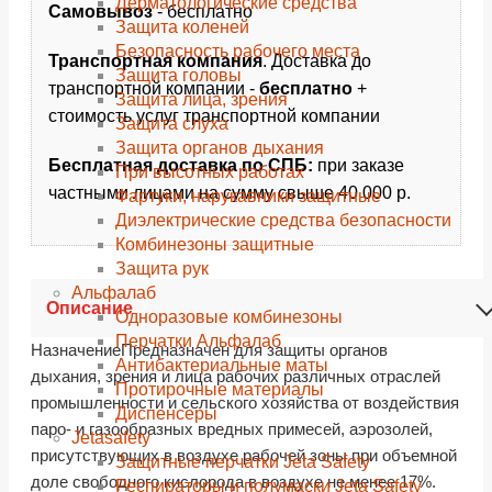
Дерматологические средства
Самовывоз
- бесплатно
Защита коленей
Безопасность рабочего места
Транспортная компания
. Доставка до
Защита головы
транспортной компании -
бесплатно
+
Защита лица, зрения
стоимость услуг транспортной компании
Защита слуха
Защита органов дыхания
Бесплатная доставка по СПБ:
при заказе
При высотных работах
частными лицами на сумму свыше 40 000 р.
Фартуки, нарукавники защитные
Диэлектрические средства безопасности
Комбинезоны защитные
Защита рук
Альфалаб
Описание
Одноразовые комбинезоны
Перчатки Альфалаб
НазначениеПредназначен для защиты органов
Антибактериальные маты
дыхания, зрения и лица рабочих различных отраслей
Протирочные материалы
промышленности и сельского хозяйства от воздействия
Диспенсеры
паро- и газообразных вредных примесей, аэрозолей,
Jetasafety
присутствующих в воздухе рабочей зоны при объемной
Защитные перчатки Jeta Safety
доле свободного кислорода в воздухе не менее 17%.
Респираторы и полумаски Jeta Safety