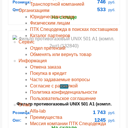
746
Розница:
руб.
Транспортной компанией
A1Е1, в упаковке 2 шт (цена за 1 шт) (6540)
533
Опт:
руб.
Организациям
Юридическим лицам
На складе
Физическим лицам
ПТК Спецодежда в поисках поставщиков
Каталог партнеров
Сервис
Отдел претензий
Обменять или вернуть товар
Информация
Отмена заказа
Покупка в кредит
Часто задаваемые вопросы
Согласие с рассылкой
СИЗ
Политика конфиденциальности
Пользовательское соглашение
Фильтр противогазовый UNIX 501 А1 (компл.
О нас
2шт) (132840)
Alfa-lab
1 743
Розница:
руб.
Преимущества
1245
Опт:
руб.
Миссия компании ПТК Спецодежда
На складе