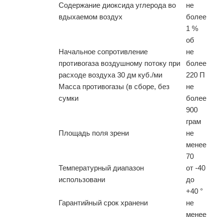
Содержание диоксида углерода во
не
вдыхаемом воздух
более
1 %
об
Начальное сопротивление
не
противогаза воздушному потоку при
более
расходе воздуха 30 дм куб./ми
220 П
Масса противогазы (в сборе, без
не
сумки
более
900
грам
Площадь поля зрени
не
менее
70
Температурный диапазон
от -40
использовани
до
+40 °
Гарантийный срок хранени
не
менее