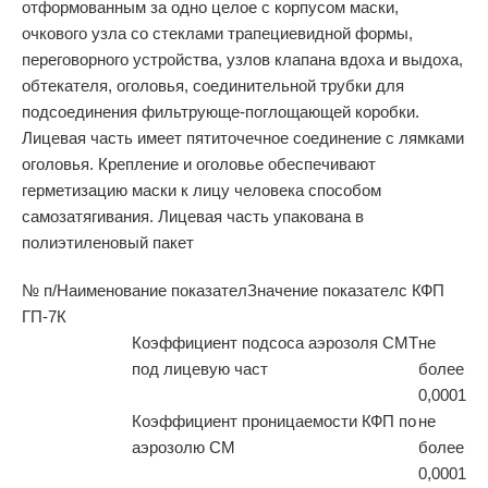
отформованным за одно целое с корпусом маски,
очкового узла со стеклами трапециевидной формы,
переговорного устройства, узлов клапана вдоха и выдоха,
обтекателя, оголовья, соединительной трубки для
подсоединения фильтрующе-поглощающей коробки.
Лицевая часть имеет пятиточечное соединение с лямками
оголовья. Крепление и оголовье обеспечивают
герметизацию маски к лицу человека способом
самозатягивания. Лицевая часть упакована в
полиэтиленовый пакет
№ п/
Наименование показател
Значение показател
с КФП
ГП-7К
Коэффициент подсоса аэрозоля СМТ
не
под лицевую част
более
0,0001
Коэффициент проницаемости КФП по
не
аэрозолю СМ
более
0,0001