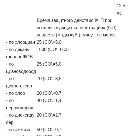
12,5
ле
Время защитного действия КФП при
воздействующих концентрациях (СО)
веществ (мг/дм куб.), минут, не менее
- по хлорциан
25 (СО\=5,0
- по декану
1600 (СО\=0,05
(аналог ФОВ
- по
25 (СО\=5,0
циановодород
- по
70 (СО\=3,5
циклогексан
- по хлор
20 (СО\=0,7
- по
40 (СО\=1,4
сероводород
- по диоксиду
20 (СО\=2,7
сер
- по аммиак
50 (СО\=0,7