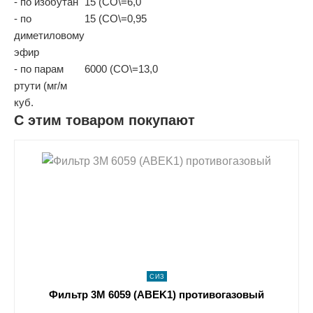
- по изобутан
15 (СО\=6,0
- по
15 (СО\=0,95
диметиловому
эфир
- по парам
6000 (СО\=13,0
ртути (мг/м
куб.
С этим товаром покупают
shopping_cart
В КОРЗИНУ
navigate_next
ПОДРОБНЕЕ
СИЗ
Фильтр 3М 6059 (ABEK1) противогазовый