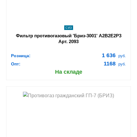
СИЗ
Фильтр противогазовый 'Бриз-3001' А2В2Е2Р3
Арт. 2093
1 636
Розница:
руб.
1168
Опт:
руб.
На складе
shopping_cart
В КОРЗИНУ
navigate_next
ПОДРОБНЕЕ