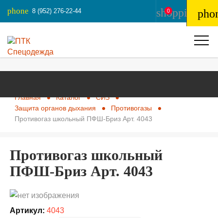
phone
shopping_ba
8 (952) 276-22-44
pho
0
Главная
Каталог
СИЗ
Защита органов дыхания
Противогазы
Противогаз школьный ПФШ-Бриз Арт. 4043
Противогаз школьный
ПФШ-Бриз Арт. 4043
Артикул:
4043