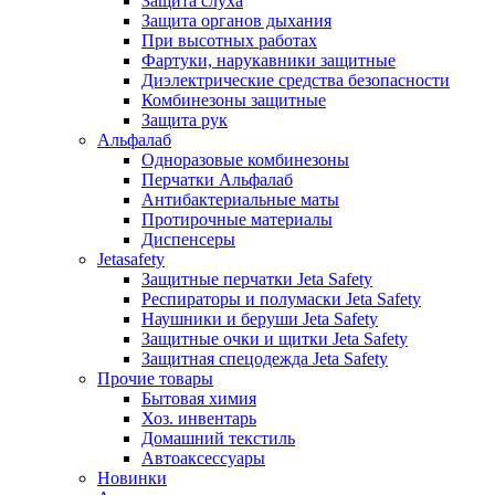
Защита слуха
Защита органов дыхания
При высотных работах
Фартуки, нарукавники защитные
Диэлектрические средства безопасности
Комбинезоны защитные
Защита рук
Альфалаб
Одноразовые комбинезоны
Перчатки Альфалаб
Антибактериальные маты
Протирочные материалы
Диспенсеры
Jetasafety
Защитные перчатки Jeta Safety
Респираторы и полумаски Jeta Safety
Наушники и беруши Jeta Safety
Защитные очки и щитки Jeta Safety
Защитная спецодежда Jeta Safety
Прочие товары
Бытовая химия
Хоз. инвентарь
Домашний текстиль
Автоаксессуары
Новинки