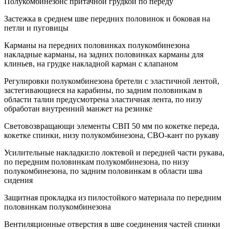
Полукомбинезонс притачной грудкой по переду
Застежка в среднем шве передних половинок и боковая на
петли и пуговицы
Карманы на передних половинках полукомбинезона
накладные карманы, на задних половинках карманы для
клиньев, на грудке накладной карман с клапаном
Регулировки полукомбинезона бретели с эластичной лентой,
застегивающиеся на карабины, по задним половинкам в
области талии предусмотрена эластичная лента, по низу
обработан внутренний манжет на резинке
Световозвращающи элементы СВП 50 мм по кокетке переда,
кокетке спинки, низу полукомбинезона, СВО-кант по рукаву
Усилительные накладки:по локтевой и передней части рукава,
по передним половинкам полукомбинезона, по низу
полукомбинезона, по задним половинкам в области шва
сидения
Защитная прокладка из пилостойкого материала по передним
половинкам полукомбинезона
Вентиляционные отверстия в шве соединения частей спинки