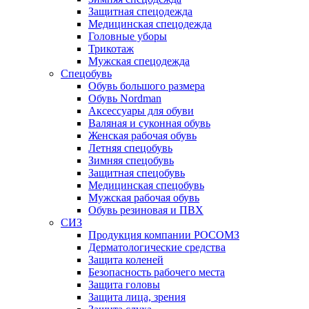
Защитная спецодежда
Медицинская спецодежда
Головные уборы
Трикотаж
Мужская спецодежда
Спецобувь
Обувь большого размера
Обувь Nordman
Аксессуары для обуви
Валяная и суконная обувь
Женская рабочая обувь
Летняя спецобувь
Зимняя спецобувь
Защитная спецобувь
Медицинская спецобувь
Мужская рабочая обувь
Обувь резиновая и ПВХ
СИЗ
Продукция компании РОСОМЗ
Дерматологические средства
Защита коленей
Безопасность рабочего места
Защита головы
Защита лица, зрения