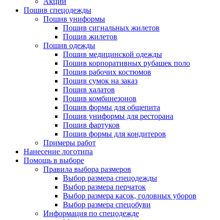
Акции
Пошив спецодежды
Пошив униформы
Пошив сигнальных жилетов
Пошив жилетов
Пошив одежды
Пошив медицинской одежды
Пошив корпоративных рубашек поло
Пошив рабочих костюмов
Пошив сумок на заказ
Пошив халатов
Пошив комбинезонов
Пошив формы для общепита
Пошив униформы для ресторана
Пошив фартуков
Пошив формы для кондитеров
Примеры работ
Нанесение логотипа
Помощь в выборе
Правила выбора размеров
Выбор размера спецодежды
Выбор размера перчаток
Выбор размера касок, головных уборов
Выбор размера спецобуви
Информация по спецодежде