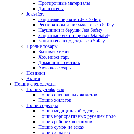
Протирочные материалы
Диспенсеры
Jetasafety
Защитные перчатки Jeta Safety
Респираторы и полумаски Jeta Safety
Наушники и беруши Jeta Safety
Защитные очки и щитки Jeta Safety
Защитная спецодежда Jeta Safety
Прочие товары
Бытовая химия
Хоз. инвентарь
Домашний текстиль
Автоаксессуары
Новинки
Акции
Пошив спецодежды
Пошив униформы
Пошив сигнальных жилетов
Пошив жилетов
Пошив одежды
Пошив медицинской одежды
Пошив корпоративных рубашек поло
Пошив рабочих костюмов
Пошив сумок на заказ
Пошив халатов