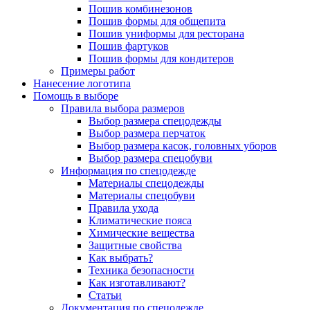
Пошив комбинезонов
Пошив формы для общепита
Пошив униформы для ресторана
Пошив фартуков
Пошив формы для кондитеров
Примеры работ
Нанесение логотипа
Помощь в выборе
Правила выбора размеров
Выбор размера спецодежды
Выбор размера перчаток
Выбор размера касок, головных уборов
Выбор размера спецобуви
Информация по спецодежде
Материалы спецодежды
Материалы спецобуви
Правила ухода
Климатические пояса
Химические вещества
Защитные свойства
Как выбрать?
Техника безопасности
Как изготавливают?
Статьи
Документация по спецодежде