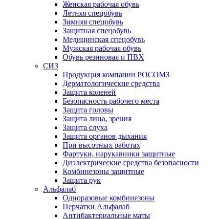
Женская рабочая обувь
Летняя спецобувь
Зимняя спецобувь
Защитная спецобувь
Медицинская спецобувь
Мужская рабочая обувь
Обувь резиновая и ПВХ
СИЗ
Продукция компании РОСОМЗ
Дерматологические средства
Защита коленей
Безопасность рабочего места
Защита головы
Защита лица, зрения
Защита слуха
Защита органов дыхания
При высотных работах
Фартуки, нарукавники защитные
Диэлектрические средства безопасности
Комбинезоны защитные
Защита рук
Альфалаб
Одноразовые комбинезоны
Перчатки Альфалаб
Антибактериальные маты