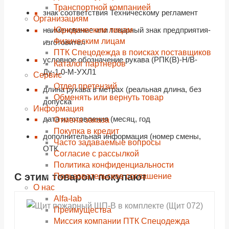
Транспортной компанией
знак соответствия Техническому регламент
Организациям
Юридическим лицам
наименование или товарный знак предприятия-
Физическим лицам
изготовител
ПТК Спецодежда в поисках поставщиков
условное обозначение рукава (РПК(В)-Н/В-
Каталог партнеров
Ду-1,0-М-УХЛ1
Сервис
Отдел претензий
длина рукава в метрах (реальная длина, без
Обменять или вернуть товар
допуска
Информация
дата изготовления (месяц, год
Отмена заказа
Покупка в кредит
дополнительная информация (номер смены,
Часто задаваемые вопросы
ОТК
Согласие с рассылкой
Политика конфиденциальности
С этим товаром покупают
Пользовательское соглашение
shopping_cart
shopping_cart
shopping_cart
shopping_cart
shopping_cart
shopping_cart
shopping_cart
shopping_cart
В КОРЗИНУ
В КОРЗИНУ
В КОРЗИНУ
В КОРЗИНУ
В КОРЗИНУ
В КОРЗИНУ
В КОРЗИНУ
В КОРЗИНУ
О нас
navigate_next
navigate_next
navigate_next
navigate_next
navigate_next
navigate_next
navigate_next
navigate_next
Alfa-lab
ПОДРОБНЕЕ
ПОДРОБНЕЕ
ПОДРОБНЕЕ
ПОДРОБНЕЕ
ПОДРОБНЕЕ
ПОДРОБНЕЕ
ПОДРОБНЕЕ
ПОДРОБНЕЕ
Преимущества
Миссия компании ПТК Спецодежда