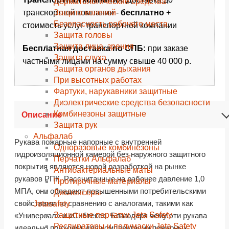
Дерматологические средства
Защита коленей
транспортной компании -
бесплатно
+
Безопасность рабочего места
стоимость услуг транспортной компании
Защита головы
Защита лица, зрения
Бесплатная доставка по СПБ:
при заказе
Защита слуха
частными лицами на сумму свыше 40 000 р.
Защита органов дыхания
При высотных работах
Фартуки, нарукавники защитные
Диэлектрические средства безопасности
Комбинезоны защитные
Описание
Защита рук
Альфалаб
Рукава пожарные напорные с внутренней
Одноразовые комбинезоны
гидроизоляционной камерой без наружного защитного
Перчатки Альфалаб
покрытия являются новой разработкой на рынке
Антибактериальные маты
рукавов РПК. Рассчитанные на рабочее давление 1,0
Протирочные материалы
МПА, они обладают повышенными потребительскими
Диспенсеры
свойствами по сравнению с аналогами, такими как
Jetasafety
Защитные перчатки Jeta Safety
«Универсал» и «Сибтекс». Благодаря чему эти рукава
Респираторы и полумаски Jeta Safety
идеально подходят для комплектации пожарных