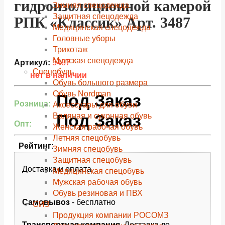
гидроизоляционной камерой
Зимняя спецодежда
Защитная спецодежда
РПК «Классик» Арт. 3487
Медицинская спецодежда
Головные уборы
Трикотаж
Мужская спецодежда
Артикул:
3487
Спецобувь
нет в наличии
Обувь большого размера
Обувь Nordman
Под Заказ
Розница:
Аксессуары для обуви
Под Заказ
Валяная и суконная обувь
Опт:
Женская рабочая обувь
Летняя спецобувь
Рейтинг:
Зимняя спецобувь
Защитная спецобувь
Доставка и оплата
Медицинская спецобувь
Мужская рабочая обувь
Обувь резиновая и ПВХ
Самовывоз
- бесплатно
СИЗ
Продукция компании РОСОМЗ
Транспортная компания
. Доставка до