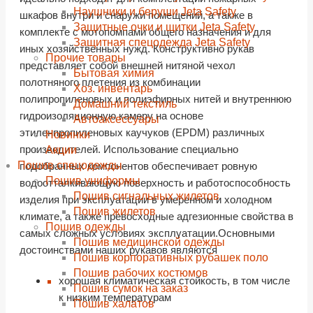
Наушники и беруши Jeta Safety
шкафов внутри и снаружи помещений, а также в
Защитные очки и щитки Jeta Safety
комплекте с мотопомпами общего назначения и для
Защитная спецодежда Jeta Safety
иных хозяйственных нужд. Конструктивно рукав
Прочие товары
представляет собой внешней нитяной чехол
Бытовая химия
полотняного плетения из комбинации
Хоз. инвентарь
полипропиленовых и полиэфирных нитей и внутреннюю
Домашний текстиль
гидроизоляционную камеру на основе
Автоаксессуары
этиленпропиленовых каучуков (EPDM) различных
Новинки
производителей. Использование специально
Акции
Пошив спецодежды
подобранных компонентов обеспечивает ровную
Пошив униформы
водоотталкивающую поверхность и работоспособность
Пошив сигнальных жилетов
изделия при эксплуатации в умеренном и холодном
Пошив жилетов
климате, а также превосходные адгезионные свойства в
Пошив одежды
самых сложных условиях эксплуатации.Основными
Пошив медицинской одежды
достоинствами наших рукавов являются
Пошив корпоративных рубашек поло
Пошив рабочих костюмов
хорошая климатическая стойкость, в том числе
Пошив сумок на заказ
к низким температурам
Пошив халатов