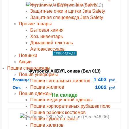
Наушники и беруши Jeta Safety
ПОДРОБНЕЕ
ПОДРОБНЕЕ
ПОДРОБНЕЕ
ПОДРОБНЕЕ
ПОДРОБНЕЕ
ПОДРОБНЕЕ
ПОДРОБНЕЕ
ПОДРОБНЕЕ
Защитные очки и щитки Jeta Safety
Защитная спецодежда Jeta Safety
Прочие товары
Бытовая химия
Хоз. инвентарь
Домашний текстиль
Автоаксессуары
СПЕЦОДЕЖДА
Новинки
Акции
Пошив спецодежды
Футболка АКБУЛ, олива (Бел 013)
Пошив униформы
1 403
Розница:
руб.
Пошив сигнальных жилетов
1002
Пошив жилетов
Опт:
руб.
Пошив одежды
На складе
Пошив медицинской одежды
Пошив корпоративных рубашек поло
Пошив рабочих костюмов
Пошив сумок на заказ
Пошив халатов