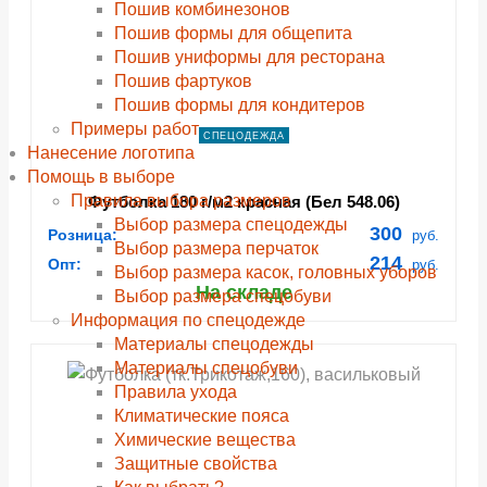
Пошив комбинезонов
Пошив формы для общепита
Пошив униформы для ресторана
Пошив фартуков
Пошив формы для кондитеров
Примеры работ
СПЕЦОДЕЖДА
Нанесение логотипа
Помощь в выборе
Правила выбора размеров
Футболка 180 г/м2 красная (Бел 548.06)
Выбор размера спецодежды
300
Розница:
руб.
Выбор размера перчаток
214
Опт:
руб.
Выбор размера касок, головных уборов
На складе
Выбор размера спецобуви
Информация по спецодежде
Материалы спецодежды
Материалы спецобуви
Правила ухода
Климатические пояса
Химические вещества
Защитные свойства