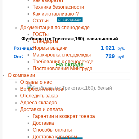
Как выбрать?
Техника безопасности
Как изготавливают?
Статьи
СПЕЦОДЕЖДА
Документация по спецодежде
ГОСТы
Футболка (тк.Трикотаж,160), васильковый
Cтандарты
1 021
Нормы выдачи
Розница:
руб.
Маркировка спецодежды
729
Опт:
руб.
Требования к спецодежде
На складе
Постановления Минтруда
О компании
Отзывы о нас
Вопросы клиентов
Отследить заказ
Адреса складов
Доставка и оплата
Гарантии и возврат товара
Доставка
Способы оплаты
Доставка курьером