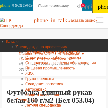
phone
shopping_ba
8 (952) 276-22-44
pho
0
phone_in_talk
Заказать звонок
Каталог
Спецодежда по профессиям
Промышленное производство
Главная
Каталог
Спецодежда
Строительная рабочая одежда
Трикотаж
Футболки, Поло
Спецодежда для сферы обслуживания
Футболка длинный рукав белая 160 г/м2 (Бел
Пищевая промышленность
053.04)
ЖКХ
Грузоперевозки
Складская логистика
Автосервис
Футболка длинный рукав
Защита населения
белая 160 г/м2 (Бел 053.04)
Спецодежда
Летняя спецодежда