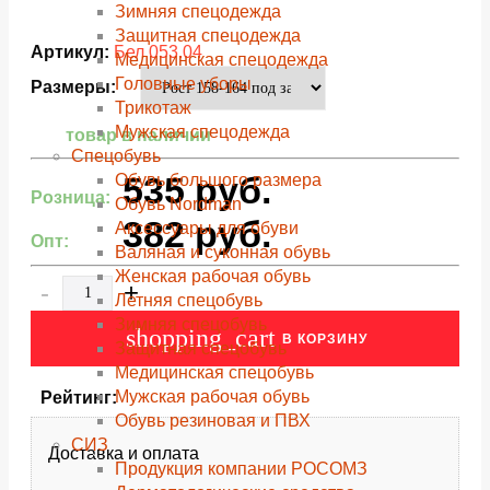
Зимняя спецодежда
Защитная спецодежда
Артикул:
Бел 053.04
Медицинская спецодежда
Головные уборы
Размеры:
Трикотаж
Мужская спецодежда
товар в наличии
Спецобувь
535
руб.
Обувь большого размера
Розница:
Обувь Nordman
382
руб.
Аксессуары для обуви
Опт:
Валяная и суконная обувь
Женская рабочая обувь
-
+
Летняя спецобувь
Зимняя спецобувь
shopping_cart
В КОРЗИНУ
Защитная спецобувь
Медицинская спецобувь
Мужская рабочая обувь
Рейтинг:
Обувь резиновая и ПВХ
СИЗ
Доставка и оплата
Продукция компании РОСОМЗ