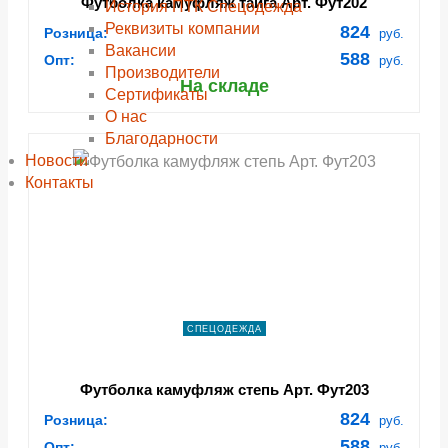
Футболка камуфляж тайга Арт. Фут202
История ПТК Спецодежда
Реквизиты компании
824
Розница:
руб.
Вакансии
588
Опт:
руб.
Производители
На складе
Сертификаты
О нас
Благодарности
Новости
Контакты
СПЕЦОДЕЖДА
Футболка камуфляж степь Арт. Фут203
824
Розница:
руб.
588
Опт:
руб.