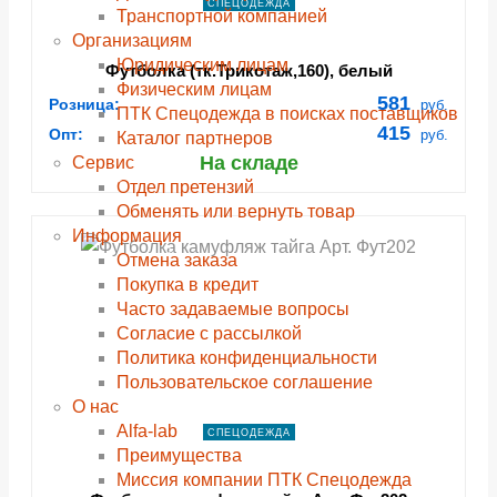
СПЕЦОДЕЖДА
Транспортной компанией
Организациям
Юридическим лицам
Футболка (тк.Трикотаж,160), белый
Физическим лицам
581
Розница:
руб.
ПТК Спецодежда в поисках поставщиков
415
Опт:
руб.
Каталог партнеров
На складе
Сервис
Отдел претензий
Обменять или вернуть товар
Информация
Отмена заказа
Покупка в кредит
Часто задаваемые вопросы
Согласие с рассылкой
Политика конфиденциальности
Пользовательское соглашение
О нас
Alfa-lab
СПЕЦОДЕЖДА
Преимущества
Миссия компании ПТК Спецодежда