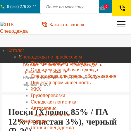
phone
shopping_basket
8 (952) 276-22-44
0
phone_in_talk
phone_in_talk
Заказать звонок
Каталог
Спецодежда по профессиям
Промышленное производство
Главная
Каталог
Спецодежда
Строительная рабочая одежда
Трикотаж
Носки
Спецодежда для сферы обслуживания
Носки (Хлопок 85% / ПА 12% / эластан 3%),
Пищевая промышленность
черный (В-26)
ЖКХ
Грузоперевозки
Складская логистика
Автосервис
Носки (Хлопок 85% / ПА
Защита населения
12% / эластан 3%), черный
Спецодежда
Летняя спецодежда