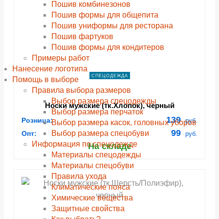
Пошив комбинезонов
Пошив формы для общепита
Пошив униформы для ресторана
Пошив фартуков
Пошив формы для кондитеров
Примеры работ
Нанесение логотипа
СПЕЦОДЕЖДА
Помощь в выборе
Правила выбора размеров
Выбор размера спецодежды
Носки мужские (тк.Хлопок), черный
Выбор размера перчаток
139
Розница:
руб.
Выбор размера касок, головных уборов
99
Выбор размера спецобуви
Опт:
руб.
Информация по спецодежде
На складе
Материалы спецодежды
Материалы спецобуви
Правила ухода
Климатические пояса
Химические вещества
Защитные свойства