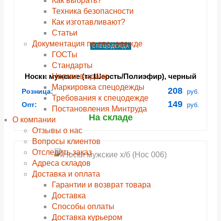
Как выбрать?
Техника безопасности
Как изготавливают?
Статьи
Документация по спецодежде
СПЕЦОДЕЖДА
ГОСТы
Cтандарты
Нормы выдачи
Носки мужские (тк.Шерсть/Полиэфир), черный
Маркировка спецодежды
208
Розница:
руб.
Требования к спецодежде
149
Опт:
руб.
Постановления Минтруда
На складе
О компании
Отзывы о нас
Вопросы клиентов
Отследить заказ
Адреса складов
Доставка и оплата
Гарантии и возврат товара
Доставка
Способы оплаты
Доставка курьером