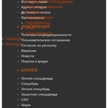
История ПТК Спецодежда
Отследить заказ
Реквизиты компании
Адреса складов
Вакансии
Доставка и оплата
Производители
Организациям
Сертификаты
ИНФОРМАЦИЯ
О нас
Благодарности
Политика конфиденциальности
Новости
Пользовательское соглашение
Контакты
Согласие на рассылку
Вакансии
Новости
Покупка в кредит
КАТАЛОГ
Летняя спецодежда
Спецобувь
Летняя спецобувь
Защитная спецодежда
СИЗ
Акции