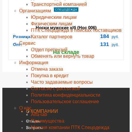
Транспортной компанией
Организациям
СПЕЦОДЕЖДА
Юридическим лицам
Физическим лицам
Носки мужские х/б (Нос 006)
ПТК Спецодежда в поисках поставщиков
184
Каталог партнеров
Розница:
руб.
Сервис
131
Опт:
руб.
Отдел претензий
На складе
Обменять или вернуть товар
Информация
Отмена заказа
Покупка в кредит
Часто задаваемые вопросы
Согласие с рассылкой
Политика конфиденциальности
Пользовательское соглашение
О нас
О КОМПАНИИ
Alfa-lab
Преимущества
Отзывы
Миссия компании ПТК Спецодежда
Вопросы