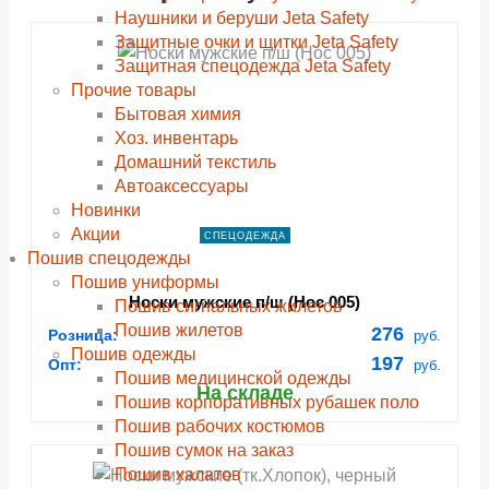
Наушники и беруши Jeta Safety
navigate_next
navigate_next
navigate_next
navigate_next
ПОДРОБНЕЕ
ПОДРОБНЕЕ
ПОДРОБНЕЕ
ПОДРОБНЕЕ
Защитные очки и щитки Jeta Safety
Защитная спецодежда Jeta Safety
Прочие товары
Бытовая химия
Хоз. инвентарь
Домашний текстиль
Автоаксессуары
Новинки
Акции
СПЕЦОДЕЖДА
Пошив спецодежды
Пошив униформы
Носки мужские п/ш (Нос 005)
Пошив сигнальных жилетов
Пошив жилетов
276
Розница:
руб.
Пошив одежды
197
Опт:
руб.
Пошив медицинской одежды
На складе
Пошив корпоративных рубашек поло
Пошив рабочих костюмов
Пошив сумок на заказ
Пошив халатов