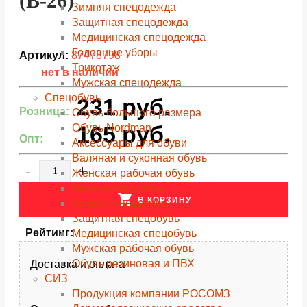
(В-26)
Зимняя спецодежда
Защитная спецодежда
Медицинская спецодежда
Головные уборы
Артикул:
87478798
Трикотаж
нет в наличии
Мужская спецодежда
Спецобувь
231
руб.
Розница:
Обувь большого размера
165
руб.
Обувь Nordman
Опт:
Аксессуары для обуви
Валяная и суконная обувь
-
+
Женская рабочая обувь
Летняя спецобувь
shopping_cart
В КОРЗИНУ
Зимняя спецобувь
Защитная спецобувь
Рейтинг:
Медицинская спецобувь
Мужская рабочая обувь
Обувь резиновая и ПВХ
Доставка и оплата
СИЗ
Продукция компании РОСОМЗ