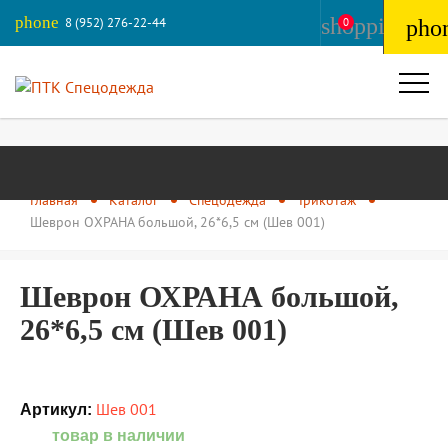
phone
shopping_ba
8 (952) 276-22-44
0
pho
Главная
Каталог
Спецодежда
Трикотаж
Шеврон ОХРАНА большой, 26*6,5 см (Шев 001)
Шеврон ОХРАНА большой,
26*6,5 см (Шев 001)
Шев 001
Артикул:
товар в наличии