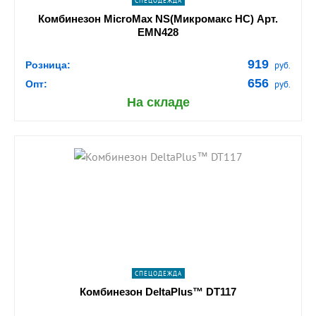
СПЕЦОДЕЖДА
Комбинезон MicroMax NS(Микромакс НС) Арт.
EMN428
919
Розница:
руб.
656
Опт:
руб.
На складе
shopping_cart
В КОРЗИНУ
navigate_next
ПОДРОБНЕЕ
СПЕЦОДЕЖДА
Комбинезон DeltaPlus™ DT117