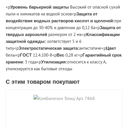
<p
Высокий от опасной сухой
Уровень барьерной защиты
пыли и химикатов на водной основ<p
Защита от
при
воздействия водных растворов кислот и щелочей:
концентрации до 30-40% и давлении до 0,12 ба<p
Защита от
размером от 2 мк<p
твердых аэрозолей
Классификации
оответствует 5 и 6
защитной одежды:
типу<p
антистатиче<p
Электростатическая защита:
Цвет
белы<p
12.4.100-8<p
0,28 кг<p
ГОСТ
Вес
Гарантийный срок
: 3 года<p
относится к классу А,
хранени
Утилизация:
утилизируется как бытовые отходы
С этим товаром покупают
shopping_cart
В КОРЗИНУ
navigate_next
ПОДРОБНЕЕ