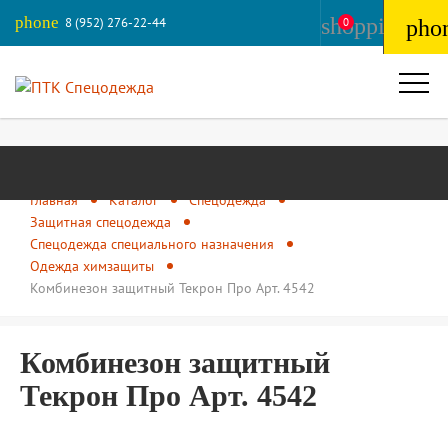
phone
shopping_ba
8 (952) 276-22-44
0
pho
Главная
Каталог
Спецодежда
Защитная спецодежда
Спецодежда специального назначения
Одежда химзащиты
Комбинезон защитный Текрон Про Арт. 4542
Комбинезон защитный
Текрон Про Арт. 4542