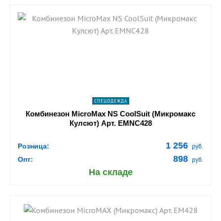
shopping_cart
В КОРЗИНУ
navigate_next
ПОДРОБНЕЕ
СПЕЦОДЕЖДА
Комбинезон MicroMax NS CoolSuit (Микромакс
Кулсют) Арт. EMNC428
1 256
Розница:
руб.
898
Опт:
руб.
На складе
shopping_cart
В КОРЗИНУ