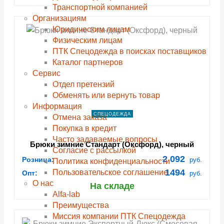
Транспортной компанией
Организациям
Юридическим лицам
Физическим лицам
ПТК Спецодежда в поисках поставщиков
Каталог партнеров
Сервис
Отдел претензий
Обменять или вернуть товар
Информация
СПЕЦОДЕЖДА
Отмена заказа
Покупка в кредит
Часто задаваемые вопросы
Брюки зимние Стандарт (Оксфорд), черный
Согласие с рассылкой
2 092
Розница:
руб.
Политика конфиденциальности
1494
Пользовательское соглашение
Опт:
руб.
О нас
На складе
Alfa-lab
Преимущества
Миссия компании ПТК Спецодежда