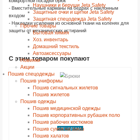
комфортной посадки брюк
Наушники и беруши Jeta Safety
- Вместительные карманы на бедрах с наклонным
Защитные очки и щитки Jeta Safety
входом
Защитная спецодежда Jeta Safety
- Накладки усиления из основной ткани на коленях для
Прочие товары
защиты от механических истираний
Бытовая химия
Хоз. инвентарь
Домашний текстиль
Автоаксессуары
С этим товаром покупают
shopping_cart
shopping_cart
shopping_cart
shopping_cart
shopping_cart
shopping_cart
shopping_cart
shopping_cart
В КОРЗИНУ
В КОРЗИНУ
В КОРЗИНУ
В КОРЗИНУ
В КОРЗИНУ
В КОРЗИНУ
В КОРЗИНУ
В КОРЗИНУ
Новинки
Акции
navigate_next
navigate_next
navigate_next
navigate_next
navigate_next
navigate_next
navigate_next
navigate_next
Пошив спецодежды
ПОДРОБНЕЕ
ПОДРОБНЕЕ
ПОДРОБНЕЕ
ПОДРОБНЕЕ
ПОДРОБНЕЕ
ПОДРОБНЕЕ
ПОДРОБНЕЕ
ПОДРОБНЕЕ
Пошив униформы
Пошив сигнальных жилетов
Пошив жилетов
Пошив одежды
Пошив медицинской одежды
Пошив корпоративных рубашек поло
Пошив рабочих костюмов
Пошив сумок на заказ
СПЕЦОДЕЖДА
Пошив халатов