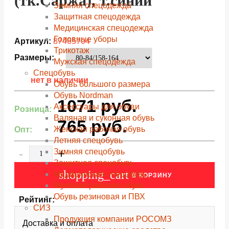
(тк.Саржа), т.синий
Зимняя спецодежда
Защитная спецодежда
Медицинская спецодежда
Головные уборы
Артикул:
87465704
Трикотаж
Размеры:
Мужская спецодежда
Спецобувь
нет в наличии
Обувь большого размера
Обувь Nordman
1071
руб.
Аксессуары для обуви
Розница:
Валяная и суконная обувь
765
руб.
Женская рабочая обувь
Опт:
Летняя спецобувь
-
+
Зимняя спецобувь
Защитная спецобувь
shopping_cart
Медицинская спецобувь
В КОРЗИНУ
Мужская рабочая обувь
Обувь резиновая и ПВХ
Рейтинг:
СИЗ
Продукция компании РОСОМЗ
Доставка и оплата