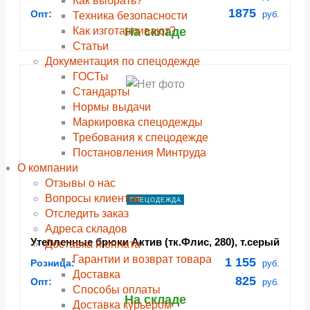
Как выбрать?
1875
Опт:
руб.
Техника безопасности
Как изготавливают?
На складе
Статьи
Документация по спецодежде
ГОСТы
Cтандарты
Нормы выдачи
Маркировка спецодежды
Требования к спецодежде
Постановления Минтруда
О компании
Отзывы о нас
Вопросы клиентов
СПЕЦОДЕЖДА
Отследить заказ
Адреса складов
Утепленные брюки Актив (тк.Флис, 280), т.серый
Доставка и оплата
Гарантии и возврат товара
1 155
Розница:
руб.
Доставка
825
Опт:
руб.
Способы оплаты
На складе
Доставка курьером