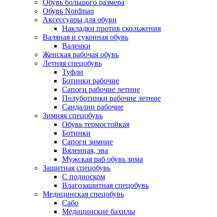
Обувь большого размера
Обувь Nordman
Аксессуары для обуви
Накладки против скольжения
Валяная и суконная обувь
Валенки
Женская рабочая обувь
Летняя спецобувь
Туфли
Ботинки рабочие
Сапоги рабочие летние
Полуботинки рабочие летние
Сандалии рабочие
Зимняя спецобувь
Обувь термостойкая
Ботинки
Сапоги зимние
Вяленная, эва
Мужская раб обувь зима
Защитная спецобувь
С подноском
Влагозащитная спецобувь
Медицинская спецобувь
Сабо
Медицинские бахилы