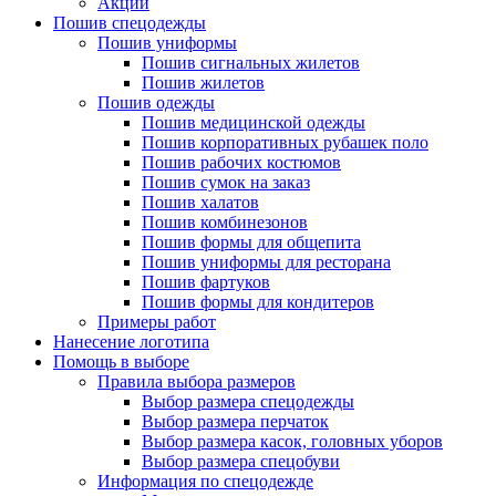
Акции
Пошив спецодежды
Пошив униформы
Пошив сигнальных жилетов
Пошив жилетов
Пошив одежды
Пошив медицинской одежды
Пошив корпоративных рубашек поло
Пошив рабочих костюмов
Пошив сумок на заказ
Пошив халатов
Пошив комбинезонов
Пошив формы для общепита
Пошив униформы для ресторана
Пошив фартуков
Пошив формы для кондитеров
Примеры работ
Нанесение логотипа
Помощь в выборе
Правила выбора размеров
Выбор размера спецодежды
Выбор размера перчаток
Выбор размера касок, головных уборов
Выбор размера спецобуви
Информация по спецодежде