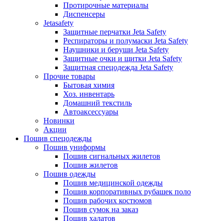
Протирочные материалы
Диспенсеры
Jetasafety
Защитные перчатки Jeta Safety
Респираторы и полумаски Jeta Safety
Наушники и беруши Jeta Safety
Защитные очки и щитки Jeta Safety
Защитная спецодежда Jeta Safety
Прочие товары
Бытовая химия
Хоз. инвентарь
Домашний текстиль
Автоаксессуары
Новинки
Акции
Пошив спецодежды
Пошив униформы
Пошив сигнальных жилетов
Пошив жилетов
Пошив одежды
Пошив медицинской одежды
Пошив корпоративных рубашек поло
Пошив рабочих костюмов
Пошив сумок на заказ
Пошив халатов