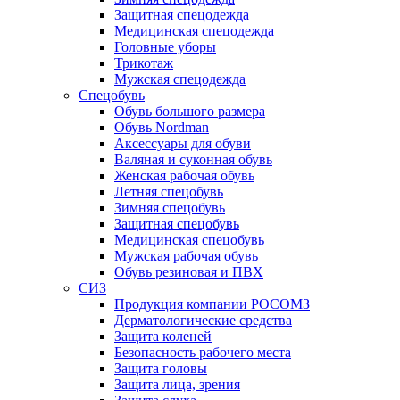
Защитная спецодежда
Медицинская спецодежда
Головные уборы
Трикотаж
Мужская спецодежда
Спецобувь
Обувь большого размера
Обувь Nordman
Аксессуары для обуви
Валяная и суконная обувь
Женская рабочая обувь
Летняя спецобувь
Зимняя спецобувь
Защитная спецобувь
Медицинская спецобувь
Мужская рабочая обувь
Обувь резиновая и ПВХ
СИЗ
Продукция компании РОСОМЗ
Дерматологические средства
Защита коленей
Безопасность рабочего места
Защита головы
Защита лица, зрения