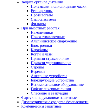
Защита органов дыхания
Полумаски, полнолицевые маски
Респираторы
Противогазы
Самоспасатели
Фильтры
При высотных работах
Наколенники
Пояса страховочные
Альпинистское снаряжение
Блок-ролики
Карабины
Когти и лазы
Привязи страховочные
Привязи удерживающие
Стропы
Веревки
Анкерные устройства
Блокирующие устройства
Вспомогательное оборудование
Гибкие анкерные линии
Спасение и эвакуация
Фартуки, нарукавники защитные
Диэлектрические средства безопасности
Комбинезоны защитные