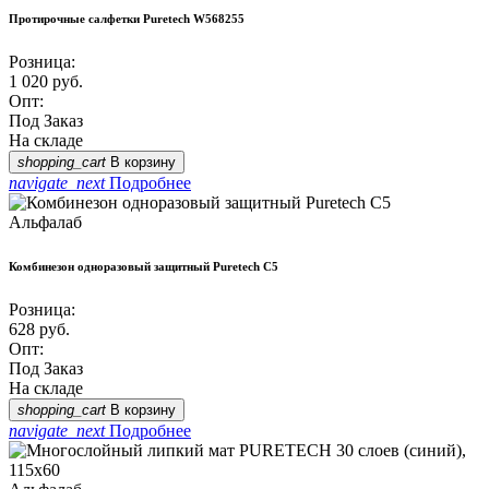
Протирочные салфетки Puretech W568255
Розница:
1 020
руб.
Опт:
Под Заказ
На складе
shopping_cart
В корзину
navigate_next
Подробнее
Альфалаб
Комбинезон одноразовый защитный Puretech C5
Розница:
628
руб.
Опт:
Под Заказ
На складе
shopping_cart
В корзину
navigate_next
Подробнее