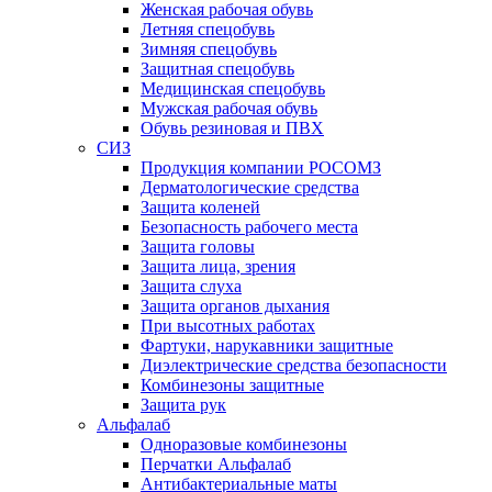
Женская рабочая обувь
Летняя спецобувь
Зимняя спецобувь
Защитная спецобувь
Медицинская спецобувь
Мужская рабочая обувь
Обувь резиновая и ПВХ
СИЗ
Продукция компании РОСОМЗ
Дерматологические средства
Защита коленей
Безопасность рабочего места
Защита головы
Защита лица, зрения
Защита слуха
Защита органов дыхания
При высотных работах
Фартуки, нарукавники защитные
Диэлектрические средства безопасности
Комбинезоны защитные
Защита рук
Альфалаб
Одноразовые комбинезоны
Перчатки Альфалаб
Антибактериальные маты