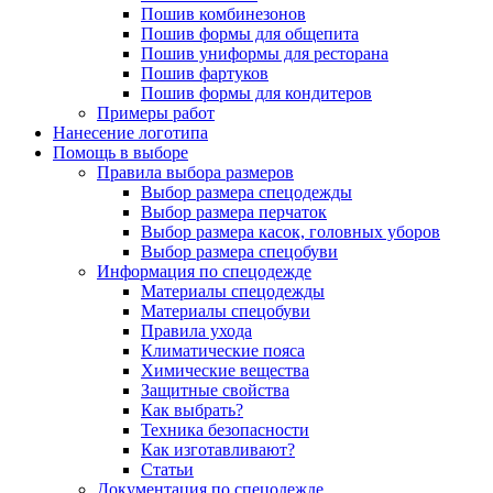
Пошив комбинезонов
Пошив формы для общепита
Пошив униформы для ресторана
Пошив фартуков
Пошив формы для кондитеров
Примеры работ
Нанесение логотипа
Помощь в выборе
Правила выбора размеров
Выбор размера спецодежды
Выбор размера перчаток
Выбор размера касок, головных уборов
Выбор размера спецобуви
Информация по спецодежде
Материалы спецодежды
Материалы спецобуви
Правила ухода
Климатические пояса
Химические вещества
Защитные свойства
Как выбрать?
Техника безопасности
Как изготавливают?
Статьи
Документация по спецодежде