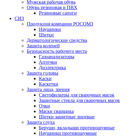
Мужская рабочая обувь
Обувь резиновая и ПВХ
Резиновые сапоги
СИЗ
Продукция компании РОСОМЗ
Наушники
Щитки
Дерматологические средства
Защита коленей
Безопасность рабочего места
Газоанализаторы
Аптечки
Диэлектрика
Защита головы
Каски
Каскетки
Защита лица, зрения
Светофильтры для сварочных масок
Защитные стекла для сварочных масок
Очки
Маски сварщика
Щитки защитные лицевые
Защита слуха
Беруши, вкладыши противошумные
Наушники противошумные