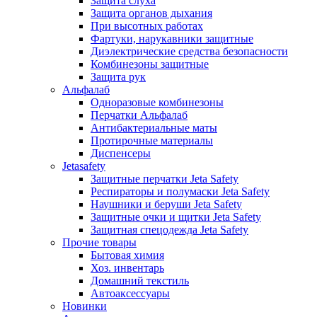
Защита слуха
Защита органов дыхания
При высотных работах
Фартуки, нарукавники защитные
Диэлектрические средства безопасности
Комбинезоны защитные
Защита рук
Альфалаб
Одноразовые комбинезоны
Перчатки Альфалаб
Антибактериальные маты
Протирочные материалы
Диспенсеры
Jetasafety
Защитные перчатки Jeta Safety
Респираторы и полумаски Jeta Safety
Наушники и беруши Jeta Safety
Защитные очки и щитки Jeta Safety
Защитная спецодежда Jeta Safety
Прочие товары
Бытовая химия
Хоз. инвентарь
Домашний текстиль
Автоаксессуары
Новинки