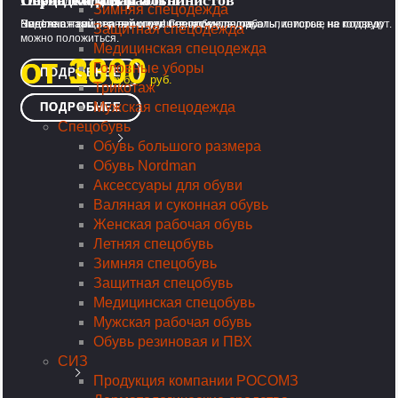
Перчатки для работы
Спецодежда для альпинистов
Обувь Nordman
Зимняя спецодежда
Надежная защита твоих рук: перчатки для работы, которые не подведут.
Вместе с нами - на вершину! Спецодежда для альпинистов, на которую
Nordman: твой верный спутник в любую погоду.
Защитная спецодежда
можно положиться.
Медицинская спецодежда
от 13
от 3000
Головные уборы
ПОДРОБНЕЕ
ЗАЩИТНАЯ
руб.
руб.
Трикотаж
СПЕЦОДЕЖДА
Мужская спецодежда
ПОДРОБНЕЕ
ПОДРОБНЕЕ
Спецобувь
ПОДРОБНЕЕ
Обувь большого размера
Обувь Nordman
Аксессуары для обуви
Валяная и суконная обувь
Женская рабочая обувь
Летняя спецобувь
Зимняя спецобувь
Защитная спецобувь
Медицинская спецобувь
Мужская рабочая обувь
Обувь резиновая и ПВХ
ПОШИВ ЗАЩИТНЫХ
СИЗ
МАСОК
Продукция компании РОСОМЗ
В САНКТ-ПЕТЕРБУРГЕ