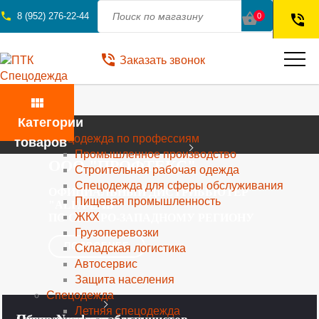
phone
shopping_basket
8 (952) 276-22-44
0
phone_in_talk
phone_in_talk
Заказать звонок
view_module
Категории
Каталог
Спецодежда по профессиям
товаров
Промышленное производство
ООО "ПРОФТЕКС"
Строительная рабочая одежда
Спецодежда для сферы обслуживания
ОФИЦИАЛЬНЫЙ ДИСТРИБЬЮТЕР
Пищевая промышленность
"ALFA-LAB"
ЖКХ
ПО СЕВЕРО-ЗАПАДНОМУ РЕГИОНУ
Грузоперевозки
ПОДРОБНЕЕ
Складская логистика
Автосервис
Защита населения
Спецодежда
Летняя спецодежда