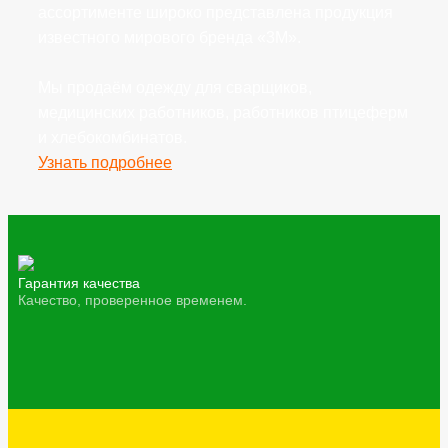
ассортименте широко представлена продукция
известного мирового бренда «3М».
Мы продаём одежду для сварщиков,
медицинских работников, работников птицеферм
и хлебокомбинатов.
Узнать подробнее
Гарантия качества
Качество, проверенное временем.