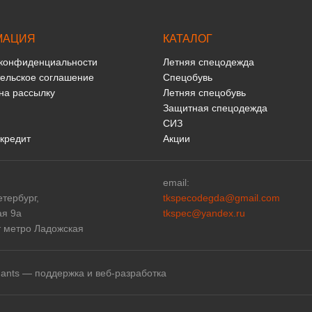
МАЦИЯ
КАТАЛОГ
 конфиденциальности
Летняя спецодежда
ельское соглашение
Спецобувь
на рассылку
Летняя спецобувь
Защитная спецодежда
СИЗ
 кредит
Акции
email:
етербург,
tkspecodegda@gmail.com
ая 9а
tkspec@yandex.ru
т метро Ладожская