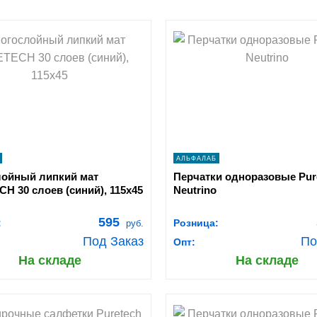
shopping_cart
shopping_cart
В КОРЗИНУ
В КОРЗИНУ
navigate_next
navigate_next
ПОДРОБНЕЕ
ПОДРОБНЕЕ
АЛЬФАЛАБ
ойный липкий мат
Перчатки одноразовые Pur
H 30 слоев (синий), 115х45
Neutrino
595
:
Розница:
руб.
Под Заказ
По
Опт:
На складе
На складе