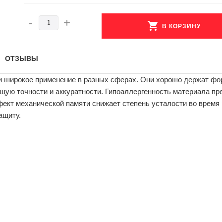
-
+
shopping_cart
В КОРЗИНУ
ОТЗЫВЫ
ли широкое применение в разных сферах. Они хорошо держат фор
щую точности и аккуратности. Гипоаллергенность материала пр
ект механической памяти снижает степень усталости во время 
ащиту.