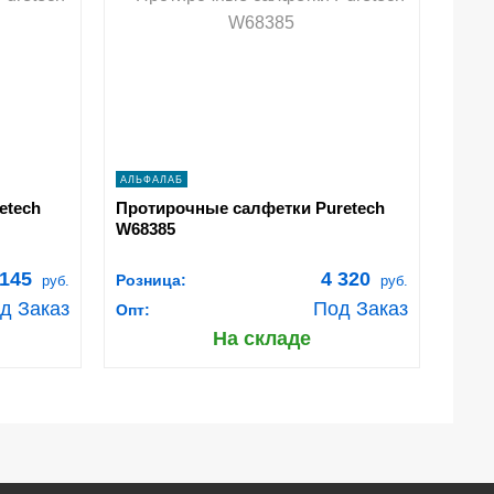
shopping_cart
В КОРЗИНУ
navigate_next
ПОДРОБНЕЕ
АЛЬФАЛАБ
etech
Протирочные салфетки Puretech
W68385
 145
4 320
Розница:
руб.
руб.
д Заказ
Под Заказ
Опт:
На складе