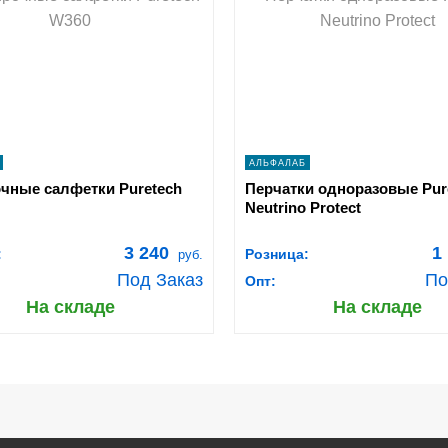
shopping_cart
shopping_cart
В КОРЗИНУ
В КОРЗИНУ
navigate_next
navigate_next
ПОДРОБНЕЕ
ПОДРОБНЕЕ
АЛЬФАЛАБ
чные салфетки Puretech
Перчатки одноразовые Pur
Neutrino Protect
3 240
1
:
Розница:
руб.
Под Заказ
По
Опт:
На складе
На складе