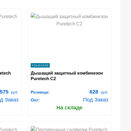
shopping_cart
В КОРЗИНУ
navigate_next
ПОДРОБНЕЕ
АЛЬФАЛАБ
etech
Дышащий защитный комбинезон
Puretech C2
575
628
Розница:
руб.
руб.
д Заказ
Под Заказ
Опт:
На складе