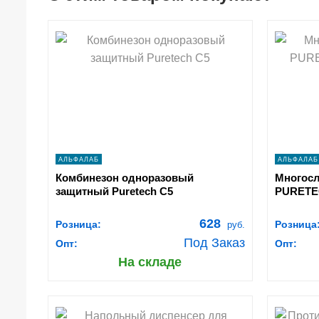
shopping_cart
В КОРЗИНУ
navigate_next
ПОДРОБНЕЕ
АЛЬФАЛАБ
АЛЬФАЛАБ
Комбинезон одноразовый
Многосл
защитный Puretech C5
PURETEC
628
Розница:
Розница
руб.
Под Заказ
Опт:
Опт:
На складе