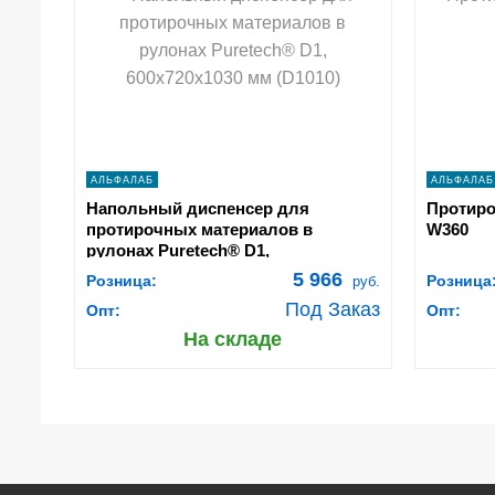
shopping_cart
В КОРЗИНУ
navigate_next
ПОДРОБНЕЕ
АЛЬФАЛАБ
АЛЬФАЛАБ
Напольный диспенсер для
Протиро
протирочных материалов в
W360
рулонах Puretech® D1,
600x720x1030 мм (D1010)
5 966
Розница:
Розница
руб.
Под Заказ
Опт:
Опт:
На складе