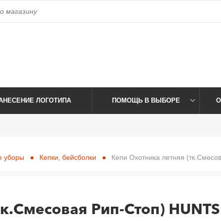
access_time
Время работы:
Пн-Пт: 09:00-17:30 Сб-Вс: Выхо
АНЕСЕНИЕ ЛОГОТИПА
ПОМОЩЬ В ВЫБОРЕ
О
е уборы
Кепки, бейсболки
Кепи Охотника летняя (тк.Смес
тк.Смесовая Рип-Стоп) HUNT