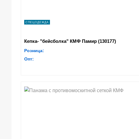
СПЕЦОДЕЖДА
Кепка- "бейсболка" КМФ Памир (130177)
Розница:
Опт: