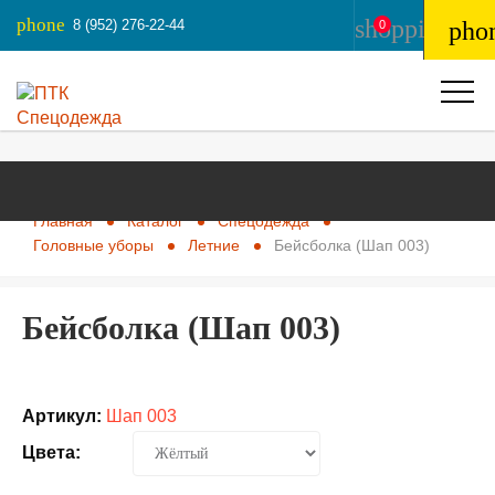
phone
shopping_ba
8 (952) 276-22-44
pho
0
Главная
Каталог
Спецодежда
Головные уборы
Летние
Бейсболка (Шап 003)
Бейсболка (Шап 003)
Артикул:
Шап 003
Цвета: