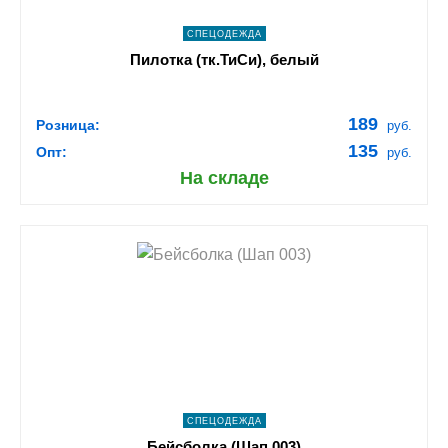
СПЕЦОДЕЖДА
Пилотка (тк.ТиСи), белый
189
Розница:
руб.
135
Опт:
руб.
На складе
shopping_cart
В КОРЗИНУ
navigate_next
ПОДРОБНЕЕ
СПЕЦОДЕЖДА
Бейсболка (Шап 003)