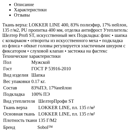
Описание
Характеристики
Отзывы
Ткань верха: LOKKER LINE 400, 83% полиэфир, 17% нейлон,
135 г/м2, PU пропитка 400 мм, отделка антифрост Утеплитель:
Шелтер Profi ST, искусственный мех Подкладка: флис • шапка
с козырьком • отвороты из искусственного меха • подкладка
из флиса • обхват головы регулируется эластичным шнуром с
фиксатором • слуховой клапан • застежка на фастекс
Технические характеристики
Пол
Мужской
Гост
ГОСТ Р 53916-2010
Вид изделия
Шапка
Вес упаковки
0.17 кг.
Состав
83%ПЭ, 17%нейлон
Подкладка
100% ПЭ
Вид утеплителя
ШелтерПрофи ST
Ткань верха
LOKKER LINE, пл. 135 г/м²
Основная ткань
LOKKER LINE, пл. 135 г/м²
Плотность ткани
135 Г/М2
Бренд
Sobol™