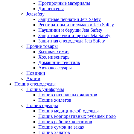
Протирочные материалы
Диспенсеры
Jetasafety
Защитные перчатки Jeta Safety
Респираторы и полумаски Jeta Safety
Наушники и беруши Jeta Safety
Защитные очки и щитки Jeta Safety
Защитная спецодежда Jeta Safety
Прочие товары
Бытовая химия
Хоз. инвентарь
Домашний текстиль
Автоаксессуары
Новинки
Акции
Пошив спецодежды
Пошив униформы
Пошив сигнальных жилетов
Пошив жилетов
Пошив одежды
Пошив медицинской одежды
Пошив корпоративных рубашек поло
Пошив рабочих костюмов
Пошив сумок на заказ
Пошив халатов