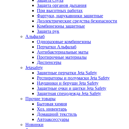
Защита слуха
Защита органов дыхания
При высотных работах
Фартуки, нарукавники защитные
Диэлектрические средства безопасности
Комбинезоны защитные
Защита рук
Альфалаб
Одноразовые комбинезоны
Перчатки Альфалаб
Антибактериальные маты
Протирочные материалы
Диспенсеры
Jetasafety
Защитные перчатки Jeta Safety
Респираторы и полумаски Jeta Safety
Наушники и беруши Jeta Safety
Защитные очки и щитки Jeta Safety
Защитная спецодежда Jeta Safety
Прочие товары
Бытовая химия
Хоз. инвентарь
Домашний текстиль
Автоаксессуары
Новинки