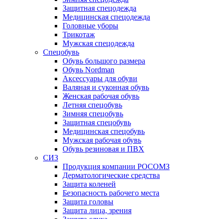
Защитная спецодежда
Медицинская спецодежда
Головные уборы
Трикотаж
Мужская спецодежда
Спецобувь
Обувь большого размера
Обувь Nordman
Аксессуары для обуви
Валяная и суконная обувь
Женская рабочая обувь
Летняя спецобувь
Зимняя спецобувь
Защитная спецобувь
Медицинская спецобувь
Мужская рабочая обувь
Обувь резиновая и ПВХ
СИЗ
Продукция компании РОСОМЗ
Дерматологические средства
Защита коленей
Безопасность рабочего места
Защита головы
Защита лица, зрения