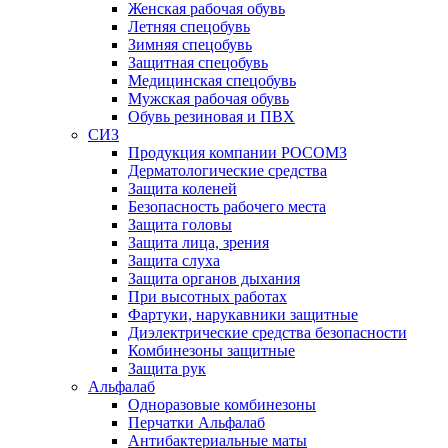
Женская рабочая обувь
Летняя спецобувь
Зимняя спецобувь
Защитная спецобувь
Медицинская спецобувь
Мужская рабочая обувь
Обувь резиновая и ПВХ
СИЗ
Продукция компании РОСОМЗ
Дерматологические средства
Защита коленей
Безопасность рабочего места
Защита головы
Защита лица, зрения
Защита слуха
Защита органов дыхания
При высотных работах
Фартуки, нарукавники защитные
Диэлектрические средства безопасности
Комбинезоны защитные
Защита рук
Альфалаб
Одноразовые комбинезоны
Перчатки Альфалаб
Антибактериальные маты