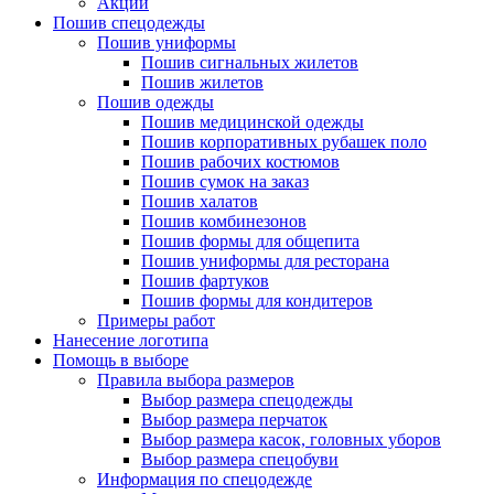
Акции
Пошив спецодежды
Пошив униформы
Пошив сигнальных жилетов
Пошив жилетов
Пошив одежды
Пошив медицинской одежды
Пошив корпоративных рубашек поло
Пошив рабочих костюмов
Пошив сумок на заказ
Пошив халатов
Пошив комбинезонов
Пошив формы для общепита
Пошив униформы для ресторана
Пошив фартуков
Пошив формы для кондитеров
Примеры работ
Нанесение логотипа
Помощь в выборе
Правила выбора размеров
Выбор размера спецодежды
Выбор размера перчаток
Выбор размера касок, головных уборов
Выбор размера спецобуви
Информация по спецодежде