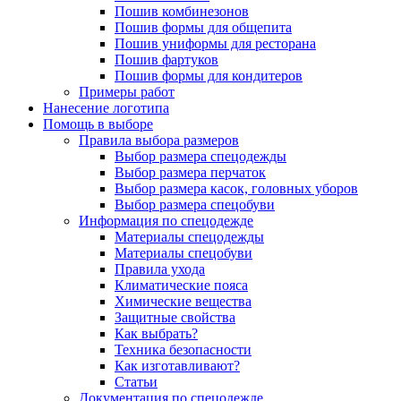
Пошив комбинезонов
Пошив формы для общепита
Пошив униформы для ресторана
Пошив фартуков
Пошив формы для кондитеров
Примеры работ
Нанесение логотипа
Помощь в выборе
Правила выбора размеров
Выбор размера спецодежды
Выбор размера перчаток
Выбор размера касок, головных уборов
Выбор размера спецобуви
Информация по спецодежде
Материалы спецодежды
Материалы спецобуви
Правила ухода
Климатические пояса
Химические вещества
Защитные свойства
Как выбрать?
Техника безопасности
Как изготавливают?
Статьи
Документация по спецодежде