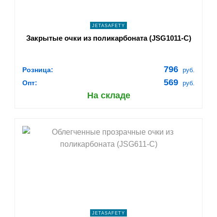
JETASAFETY
Закрытые очки из поликарбоната (JSG1011-C)
796
Розница:
руб.
569
Опт:
руб.
На складе
shopping_cart
В КОРЗИНУ
navigate_next
ПОДРОБНЕЕ
JETASAFETY