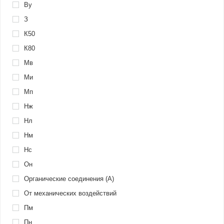
Ву
З
К50
К80
Мв
Ми
Мп
Нж
Нл
Нм
Нс
Он
Органические соединения (A)
От механических воздействий
Пм
Пн