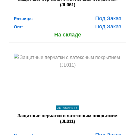
(JL061)
Под Заказ
Розница:
Под Заказ
Опт:
На складе
shopping_cart
В КОРЗИНУ
navigate_next
ПОДРОБНЕЕ
JETASAFETY
Защитные перчатки с латексным покрытием
(JL011)
Под Заказ