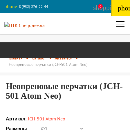
phone
shopping_ba
8 (952) 276-22-44
0
pho
Главная
Каталог
Jetasafety
Неопреновые перчатки (JCH-501 Atom Neo)
Неопреновые перчатки (JCH-
501 Atom Neo)
JCH-501 Atom Neo
Артикул:
Размеры: