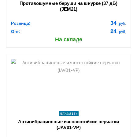
Противошумные беруши на шнурке (37 дБ)
(JEM21)
34
Розница:
руб.
24
Опт:
руб.
На складе
shopping_cart
В КОРЗИНУ
navigate_next
ПОДРОБНЕЕ
JETASAFETY
Антивибрационные износостойкие перчатки
(JAV01-VP)