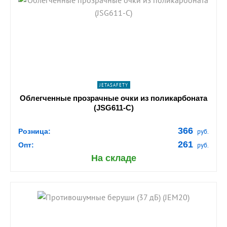
shopping_cart
В КОРЗИНУ
navigate_next
ПОДРОБНЕЕ
JETASAFETY
Облегченные прозрачные очки из поликарбоната
(JSG611-C)
366
Розница:
руб.
261
Опт:
руб.
На складе
shopping_cart
В КОРЗИНУ
navigate_next