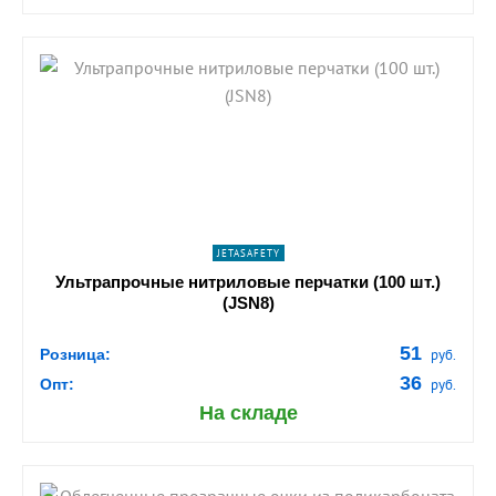
shopping_cart
В КОРЗИНУ
navigate_next
ПОДРОБНЕЕ
JETASAFETY
Ультрапрочные нитриловые перчатки (100 шт.)
(JSN8)
51
Розница:
руб.
36
Опт:
руб.
На складе