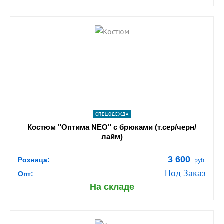
shopping_cart
В КОРЗИНУ
navigate_next
ПОДРОБНЕЕ
СПЕЦОДЕЖДА
Костюм "Оптима NEO" с брюками (т.сер/черн/
лайм)
3 600
Розница:
руб.
Под Заказ
Опт:
На складе