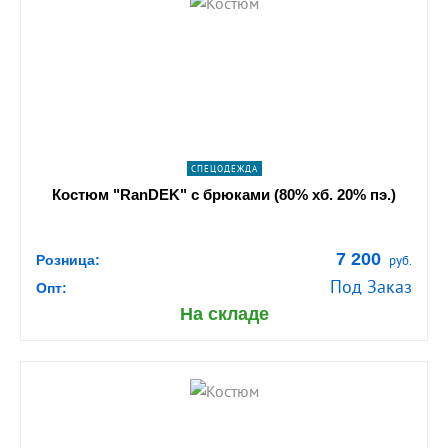
shopping_cart
В КОРЗИНУ
navigate_next
ПОДРОБНЕЕ
СПЕЦОДЕЖДА
Костюм "RanDEK" с брюками (80% хб. 20% пэ.)
7 200
Розница:
руб.
Под Заказ
Опт:
На складе
shopping_cart
В КОРЗИНУ
navigate_next