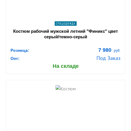
СПЕЦОДЕЖДА
Костюм рабочий мужской летний "Финикс" цвет
серый/темно-серый
7 980
Розница:
руб.
Под Заказ
Опт:
На складе
shopping_cart
В КОРЗИНУ
navigate_next
ПОДРОБНЕЕ