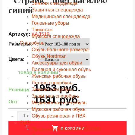
"Страйк" цвет василек/
Зимняя спецодежда
синий
Защитная спецодежда
Медицинская спецодежда
Головные уборы
Трикотаж
Артикул:
ХАЛ519
Мужская спецодежда
Спецобувь
Размеры:
Обувь большого размера
Обувь Nordman
Цвета:
Аксессуары для обуви
Валяная и суконная обувь
товар в наличии
Женская рабочая обувь
Летняя спецобувь
1953
руб.
Зимняя спецобувь
Розница:
Защитная спецобувь
1631
руб.
Опт:
Медицинская спецобувь
Мужская рабочая обувь
-
+
Обувь резиновая и ПВХ
СИЗ
shopping_cart
В КОРЗИНУ
Продукция компании РОСОМЗ