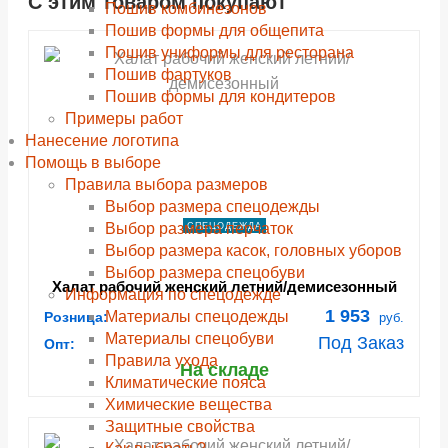
С этим товаром покупают
shopping_cart
shopping_cart
shopping_cart
shopping_cart
shopping_cart
shopping_cart
shopping_cart
shopping_cart
В КОРЗИНУ
В КОРЗИНУ
В КОРЗИНУ
В КОРЗИНУ
В КОРЗИНУ
В КОРЗИНУ
В КОРЗИНУ
В КОРЗИНУ
Пошив комбинезонов
Пошив формы для общепита
navigate_next
navigate_next
navigate_next
navigate_next
navigate_next
navigate_next
navigate_next
navigate_next
ПОДРОБНЕЕ
ПОДРОБНЕЕ
ПОДРОБНЕЕ
ПОДРОБНЕЕ
ПОДРОБНЕЕ
ПОДРОБНЕЕ
ПОДРОБНЕЕ
ПОДРОБНЕЕ
Пошив униформы для ресторана
Пошив фартуков
Пошив формы для кондитеров
Примеры работ
Нанесение логотипа
Помощь в выборе
Правила выбора размеров
Выбор размера спецодежды
Выбор размера перчаток
СПЕЦОДЕЖДА
Выбор размера касок, головных уборов
Выбор размера спецобуви
Халат рабочий женский летний/демисезонный
Информация по спецодежде
"Страйк" цвет темно-серый/красный
1 953
Материалы спецодежды
Розница:
руб.
Материалы спецобуви
Под Заказ
Опт:
Правила ухода
На складе
Климатические пояса
Химические вещества
Защитные свойства