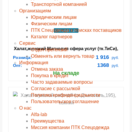
Транспортной компанией
Организациям
Юридическим лицам
Физическим лицам
ПТК Спецодежда в поисках поставщиков
СПЕЦОДЕЖДА
Каталог партнеров
Сервис
Халат женский Магнолия сфера услуг (тк.ТиСи),
Отдел претензий
морская волна
Обменять или вернуть товар
1 916
Розница:
руб.
Информация
1368
Опт:
руб.
Отмена заказа
На складе
Покупка в кредит
Часто задаваемые вопросы
Согласие с рассылкой
Политика конфиденциальности
Пользовательское соглашение
О нас
Alfa-lab
Преимущества
Миссия компании ПТК Спецодежда