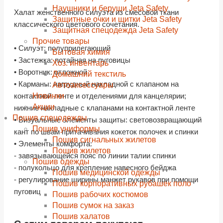
Наушники и беруши Jeta Safety
Халат женственного силуэта из смесовой ткани
Защитные очки и щитки Jeta Safety
классического цветового сочетания.
Защитная спецодежда Jeta Safety
Прочие товары
• Силуэт: полуприлегающий
Бытовая химия
• Застежка: потайная на пуговицы
Хоз. инвентарь
• Воротник: отложной
Домашний текстиль
• Карманы: нагрудный накладной с клапаном на
Автоаксессуары
Новинки
контактной ленте и отделениями для канцелярии;
Акции
нижние накладные с клапанами на контактной ленте
Пошив спецодежды
• Визуальные элементы защиты: световозвращающий
Пошив униформы
кант по швам притачивания кокеток полочек и спинки
Пошив сигнальных жилетов
• Элементы комфорта:
Пошив жилетов
- завязывающейся пояс по линии талии спинки
Пошив одежды
- полукольцо для крепление навесного бейджа
Пошив медицинской одежды
- регулирование ширины манжет рукавов при помощи
Пошив корпоративных рубашек поло
пуговиц
Пошив рабочих костюмов
Пошив сумок на заказ
Пошив халатов