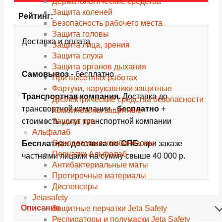
Дерматологические средства
Защита коленей
Рейтинг:
Безопасность рабочего места
Защита головы
Доставка и оплата
Защита лица, зрения
Защита слуха
Защита органов дыхания
Самовывоз
- бесплатно
При высотных работах
Фартуки, нарукавники защитные
Транспортная компания
. Доставка до
Диэлектрические средства безопасности
транспортной компании -
бесплатно
+
Комбинезоны защитные
Защита рук
стоимость услуг транспортной компании
Альфалаб
Одноразовые комбинезоны
Бесплатная доставка по СПБ:
при заказе
Перчатки Альфалаб
частными лицами на сумму свыше 40 000 р.
Антибактериальные маты
Протирочные материалы
Диспенсеры
Jetasafety
Описание
Защитные перчатки Jeta Safety
Респираторы и полумаски Jeta Safety