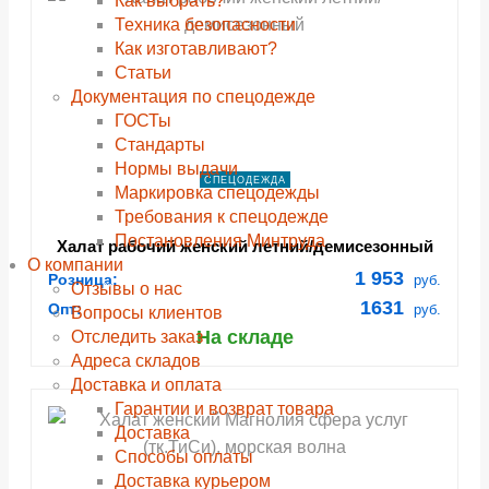
Как выбрать?
Техника безопасности
Как изготавливают?
Статьи
Документация по спецодежде
ГОСТы
Cтандарты
Нормы выдачи
СПЕЦОДЕЖДА
Маркировка спецодежды
Требования к спецодежде
Постановления Минтруда
Халат рабочий женский летний/демисезонный
О компании
"Страйк" цвет василек/синий
1 953
Розница:
руб.
Отзывы о нас
1631
Опт:
руб.
Вопросы клиентов
На складе
Отследить заказ
Адреса складов
Доставка и оплата
Гарантии и возврат товара
Доставка
Способы оплаты
Доставка курьером