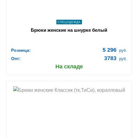
СПЕЦОДЕЖДА
Брюки женские на шнурке белый
5 296
Розница:
руб.
3783
Опт:
руб.
На складе
shopping_cart
В КОРЗИНУ
navigate_next
ПОДРОБНЕЕ