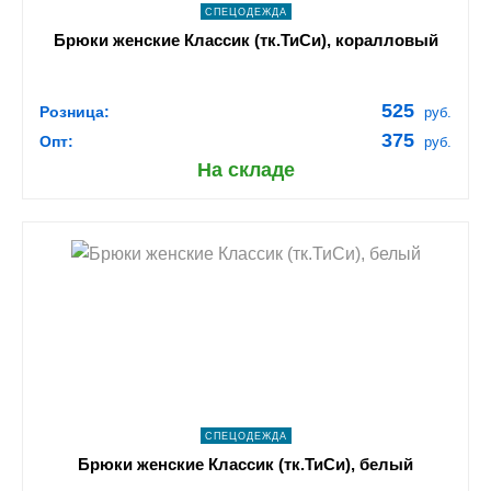
СПЕЦОДЕЖДА
Брюки женские Классик (тк.ТиСи), коралловый
525
Розница:
руб.
375
Опт:
руб.
На складе
shopping_cart
В КОРЗИНУ
navigate_next
ПОДРОБНЕЕ
СПЕЦОДЕЖДА
Брюки женские Классик (тк.ТиСи), белый