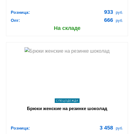
933
Розница:
руб.
666
Опт:
руб.
На складе
shopping_cart
В КОРЗИНУ
navigate_next
ПОДРОБНЕЕ
СПЕЦОДЕЖДА
Брюки женские на резинке шоколад
3 458
Розница:
руб.