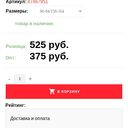
Артикул:
87467951
Размеры:
товар в наличии
525
руб.
Розница:
375
руб.
Опт:
-
+
shopping_cart
В КОРЗИНУ
Рейтинг:
Доставка и оплата