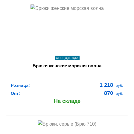
shopping_cart
В КОРЗИНУ
navigate_next
ПОДРОБНЕЕ
СПЕЦОДЕЖДА
Брюки женские морская волна
1 218
Розница:
руб.
870
Опт:
руб.
На складе
shopping_cart
В КОРЗИНУ