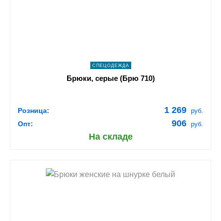
navigate_next
ПОДРОБНЕЕ
СПЕЦОДЕЖДА
Брюки, серые (Брю 710)
1 269
Розница:
руб.
906
Опт:
руб.
На складе
shopping_cart
В КОРЗИНУ
navigate_next
ПОДРОБНЕЕ