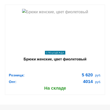
shopping_cart
В КОРЗИНУ
navigate_next
ПОДРОБНЕЕ
СПЕЦОДЕЖДА
Брюки женские, цвет фиолетовый
5 620
Розница:
руб.
4014
Опт:
руб.
На складе