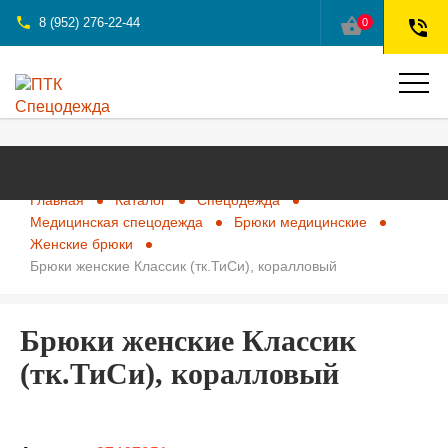
phone
shopping_basket
8 (952) 276-22-44
0
phone_in_talk
Главная
Каталог
Спецодежда
Медицинская спецодежда
Брюки медицинские
Женские брюки
Брюки женские Классик (тк.ТиСи), коралловый
Брюки женские Классик
(тк.ТиСи), коралловый