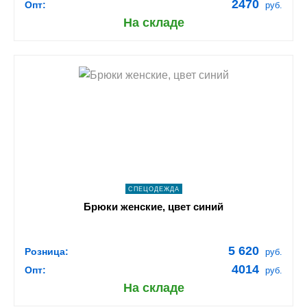
2470
Опт:
руб.
На складе
shopping_cart
В КОРЗИНУ
navigate_next
ПОДРОБНЕЕ
СПЕЦОДЕЖДА
Брюки женские, цвет синий
5 620
Розница:
руб.
4014
Опт:
руб.
На складе