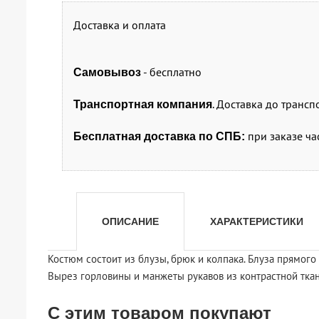
Доставка и оплата
- бесплатно
Самовывоз
. Доставка до транс
Транспортная компания
при заказе ча
Бесплатная доставка по СПБ:
ОПИСАНИЕ
ХАРАКТЕРИСТИКИ
Костюм состоит из блузы, брюк и колпака. Блуза прямог
Вырез горловины и манжеты рукавов из контрастной ткан
С этим товаром покупают
shopping_cart
shopping_cart
shopping_cart
shopping_cart
shopping_cart
shopping_cart
shopping_cart
shopping_cart
В КОРЗИНУ
В КОРЗИНУ
В КОРЗИНУ
В КОРЗИНУ
В КОРЗИНУ
В КОРЗИНУ
В КОРЗИНУ
В КОРЗИНУ