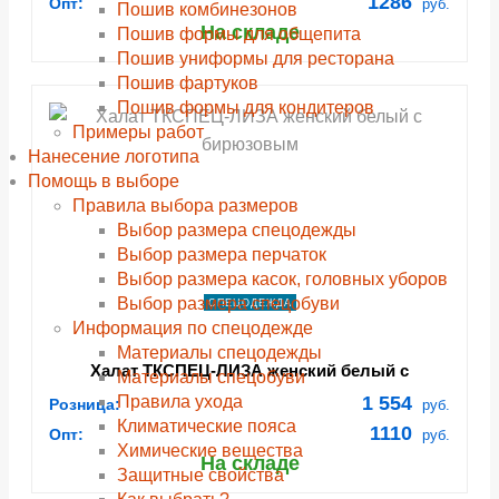
1286
Опт:
руб.
Пошив комбинезонов
На складе
Пошив формы для общепита
Пошив униформы для ресторана
Пошив фартуков
Пошив формы для кондитеров
Примеры работ
Нанесение логотипа
Помощь в выборе
Правила выбора размеров
Выбор размера спецодежды
Выбор размера перчаток
Выбор размера касок, головных уборов
Выбор размера спецобуви
СПЕЦОДЕЖДА
Информация по спецодежде
Материалы спецодежды
Халат ТКСПЕЦ-ЛИЗА женский белый с
Материалы спецобуви
бирюзовым
Правила ухода
1 554
Розница:
руб.
Климатические пояса
1110
Опт:
руб.
Химические вещества
На складе
Защитные свойства