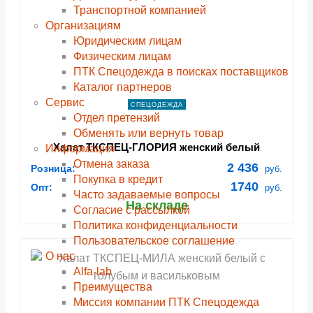
Транспортной компанией
Организациям
Юридическим лицам
Физическим лицам
ПТК Спецодежда в поисках поставщиков
Каталог партнеров
Сервис
СПЕЦОДЕЖДА
Отдел претензий
Обменять или вернуть товар
Халат ТКСПЕЦ-ГЛОРИЯ женский белый
Информация
Отмена заказа
2 436
Розница:
руб.
Покупка в кредит
1740
Опт:
руб.
Часто задаваемые вопросы
На складе
Согласие с рассылкой
Политика конфиденциальности
Пользовательское соглашение
О нас
Alfa-lab
Преимущества
Миссия компании ПТК Спецодежда