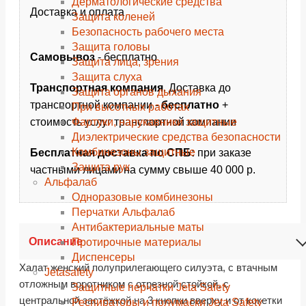
Дерматологические средства
Доставка и оплата
Защита коленей
Безопасность рабочего места
Защита головы
Самовывоз
- бесплатно
Защита лица, зрения
Защита слуха
Транспортная компания
. Доставка до
Защита органов дыхания
транспортной компании -
бесплатно
+
При высотных работах
Фартуки, нарукавники защитные
стоимость услуг транспортной компании
Диэлектрические средства безопасности
Комбинезоны защитные
Бесплатная доставка по СПБ:
при заказе
Защита рук
частными лицами на сумму свыше 40 000 р.
Альфалаб
Одноразовые комбинезоны
Перчатки Альфалаб
Антибактериальные маты
Описание
Протирочные материалы
Диспенсеры
Халат женский полуприлегающего силуэта, с втачным
Jetasafety
отложным воротником с отрезной стойкой, с
Защитные перчатки Jeta Safety
центральной застёжкой на 3 кнопки вверху и от кокетки
Респираторы и полумаски Jeta Safety