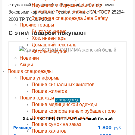
с супатной застёжкой на 6 пуговиц, с внутренними
Наушники и беруши Jeta Safety
Защитные очки и щитки Jeta Safety
боковыми карманами. Рукава втачные 3/4. ГОСТ 25294-
Защитная спецодежда Jeta Safety
2003 ТР ТС 017/2011
Прочие товары
Бытовая химия
С этим товаром покупают
shopping_cart
shopping_cart
shopping_cart
shopping_cart
shopping_cart
shopping_cart
shopping_cart
shopping_cart
В КОРЗИНУ
В КОРЗИНУ
В КОРЗИНУ
В КОРЗИНУ
В КОРЗИНУ
В КОРЗИНУ
В КОРЗИНУ
В КОРЗИНУ
Хоз. инвентарь
navigate_next
navigate_next
navigate_next
navigate_next
navigate_next
navigate_next
navigate_next
navigate_next
ПОДРОБНЕЕ
ПОДРОБНЕЕ
ПОДРОБНЕЕ
ПОДРОБНЕЕ
ПОДРОБНЕЕ
ПОДРОБНЕЕ
ПОДРОБНЕЕ
ПОДРОБНЕЕ
Домашний текстиль
Автоаксессуары
Новинки
Акции
Пошив спецодежды
Пошив униформы
Пошив сигнальных жилетов
Пошив жилетов
Пошив одежды
СПЕЦОДЕЖДА
Пошив медицинской одежды
Пошив корпоративных рубашек поло
Пошив рабочих костюмов
Халат ТКСПЕЦ-ОПТИМА женский белый
Пошив сумок на заказ
1 800
Розница:
руб.
Пошив халатов