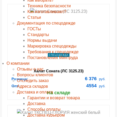
Как выбрать?
Техника безопасности
Как изготавливают?
Статьи
Документация по спецодежде
ГОСТы
Cтандарты
Нормы выдачи
Маркировка спецодежды
Требования к спецодежде
СПЕЦОДЕЖДА
Постановления Минтруда
О компании
Отзывы о нас
Халат Соната (ЛС 3125.23)
Вопросы клиентов
6 376
Розница:
руб.
Отследить заказ
4554
Опт:
Адреса складов
руб.
Доставка и оплата
На складе
Гарантии и возврат товара
Доставка
Способы оплаты
Доставка курьером