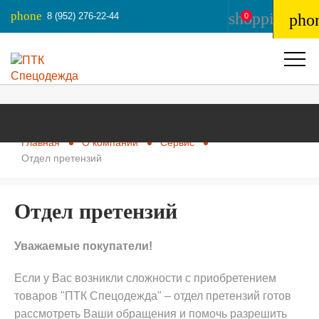
phone
shopping_ba
8 (952) 276-22-44
pho
0
Главная
О компании
Сервис
Отдел претензий
Отдел претензий
Уважаемые покупатели!
Если у Вас возникли сложности с приобретением
товаров "ПТК Спецодежда" – отдел претензий готов
рассмотреть Ваши обращения и помочь разрешить