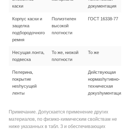
каски
документация
Корпус каски и
Полиэтилен
ГОСТ 16338-77
защелка
высокой
подбородочного
плотности
ремня
Несущая лонта,
То же, низкой
То же
подвеска
плотности
Пелерина,
Действующая
покрытие
нормаshyтивно-
неshyсущей
техническая
ленты
докуshyментация
Примечание. Допускается применение других
материалов, по физико-химическим свойствам не
ниже указанных в табл. 3 и обеспечивающих