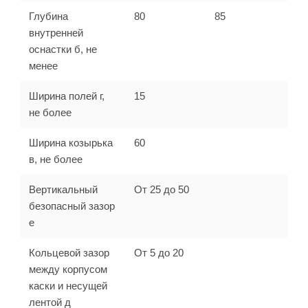
Глубина
80
85
внутренней
оснастки
б
, не
менее
Ширина полей
г
,
15
не более
Ширина козырька
60
в
, не более
Вертикальный
От 25 до 50
безопасный зазор
е
Кольцевой зазор
От 5 до 20
между корпусом
каски и несущей
лентой
д