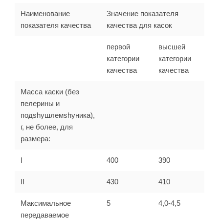
Наименование
Значение показателя
показателя качества
качества для касок
первой
высшей
категории
категории
качества
качества
Масса каски (без
пелерины и
подshyшлемshyника),
г, не более, для
размера:
I
400
390
II
430
410
Максимальное
5
4,0-4,5
передаваемое