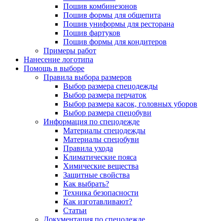
Пошив комбинезонов
Пошив формы для общепита
Пошив униформы для ресторана
Пошив фартуков
Пошив формы для кондитеров
Примеры работ
Нанесение логотипа
Помощь в выборе
Правила выбора размеров
Выбор размера спецодежды
Выбор размера перчаток
Выбор размера касок, головных уборов
Выбор размера спецобуви
Информация по спецодежде
Материалы спецодежды
Материалы спецобуви
Правила ухода
Климатические пояса
Химические вещества
Защитные свойства
Как выбрать?
Техника безопасности
Как изготавливают?
Статьи
Документация по спецодежде