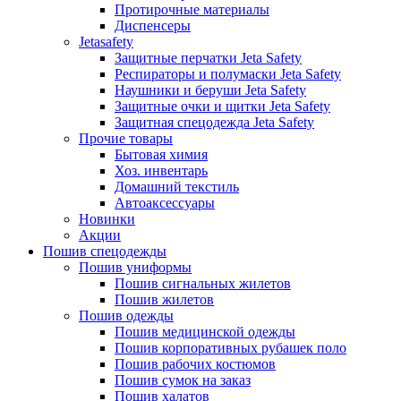
Протирочные материалы
Диспенсеры
Jetasafety
Защитные перчатки Jeta Safety
Респираторы и полумаски Jeta Safety
Наушники и беруши Jeta Safety
Защитные очки и щитки Jeta Safety
Защитная спецодежда Jeta Safety
Прочие товары
Бытовая химия
Хоз. инвентарь
Домашний текстиль
Автоаксессуары
Новинки
Акции
Пошив спецодежды
Пошив униформы
Пошив сигнальных жилетов
Пошив жилетов
Пошив одежды
Пошив медицинской одежды
Пошив корпоративных рубашек поло
Пошив рабочих костюмов
Пошив сумок на заказ
Пошив халатов