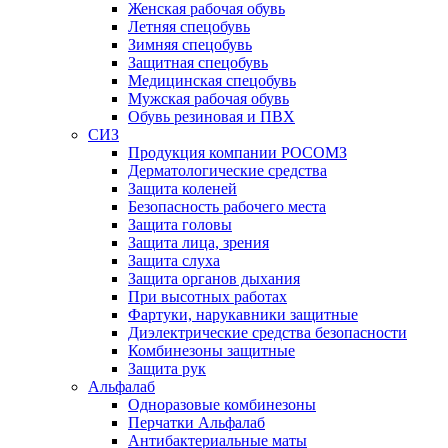
Женская рабочая обувь
Летняя спецобувь
Зимняя спецобувь
Защитная спецобувь
Медицинская спецобувь
Мужская рабочая обувь
Обувь резиновая и ПВХ
СИЗ
Продукция компании РОСОМЗ
Дерматологические средства
Защита коленей
Безопасность рабочего места
Защита головы
Защита лица, зрения
Защита слуха
Защита органов дыхания
При высотных работах
Фартуки, нарукавники защитные
Диэлектрические средства безопасности
Комбинезоны защитные
Защита рук
Альфалаб
Одноразовые комбинезоны
Перчатки Альфалаб
Антибактериальные маты