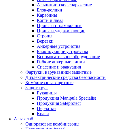
Альпинистское снаряжение
Блок-ролики
Карабины
Когти и лазы
Привязи страховочные
Привязи удерживающие
Стропы
Веревки
Анкерные устройства
Блокирующие устройства
Вспомогательное оборудование
Гибкие анкерные линии
Спасение и эвакуация
Фартуки, нарукавники защитные
Диэлектрические средства безопасности
Комбинезоны защитные
Защита рук
Рукавицы
Продукция Manipula Specialist
Продукция Safeprotect
Перчатки
Краги
Альфалаб
Одноразовые комбинезоны