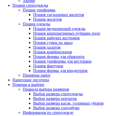
Акции
Пошив спецодежды
Пошив униформы
Пошив сигнальных жилетов
Пошив жилетов
Пошив одежды
Пошив медицинской одежды
Пошив корпоративных рубашек поло
Пошив рабочих костюмов
Пошив сумок на заказ
Пошив халатов
Пошив комбинезонов
Пошив формы для общепита
Пошив униформы для ресторана
Пошив фартуков
Пошив формы для кондитеров
Примеры работ
Нанесение логотипа
Помощь в выборе
Правила выбора размеров
Выбор размера спецодежды
Выбор размера перчаток
Выбор размера касок, головных уборов
Выбор размера спецобуви
Информация по спецодежде