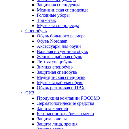
Защитная спецодежда
Медицинская спецодежда
Головные уборы
Трикотаж
Мужская спецодежда
Спецобувь
Обувь большого размера
Обувь Nordman
Аксессуары для обуви
Валяная и суконная обувь
Женская рабочая обувь
Летняя спецобувь
Зимняя спецобувь
Защитная спецобувь
Медицинская спецобувь
Мужская рабочая обувь
Обувь резиновая и ПВХ
СИЗ
Продукция компании РОСОМЗ
Дерматологические средства
Защита коленей
Безопасность рабочего места
Защита головы
Защита лица, зрения