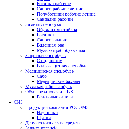
Ботинки рабочие
Сапоги рабочие летние
Полуботинки рабочие летние
Сандалии рабочие
Зимняя спецобувь
Обувь термостойкая
Ботинки
Сапоги зимние
Вяленная, эва
Мужская раб обувь зима
Защитная спецобувь
С подноском
Влагозащитная спецобувь
Медицинская спецобувь
Сабо
Медицинские бахилы
Мужская рабочая обувь
Обувь резиновая и ПВХ
Резиновые сапоги
СИЗ
Продукция компании РОСОМЗ
Наушники
Щитки
Дерматологические средства
Защита коленей