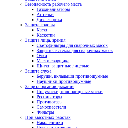
Безопасность рабочего места
Газоанализаторы
Аптечки
Диэлектрика
Защита головы
Каски
Каскетки
Защита лица, зрения
Светофильтры для сварочных масок
Защитные стекла для сварочных масок
Очки
Маски сварщика
Щитки защитные лицевые
Защита слуха
Беруши, вкладыши противошумные
Наушники противошумные
Защита органов дыхания
Полумаски, полнолицевые маски
Респираторы
Противогазы
Самоспасатели
Фильтры
При высотных работах
Наколенники
Пояса страховочные