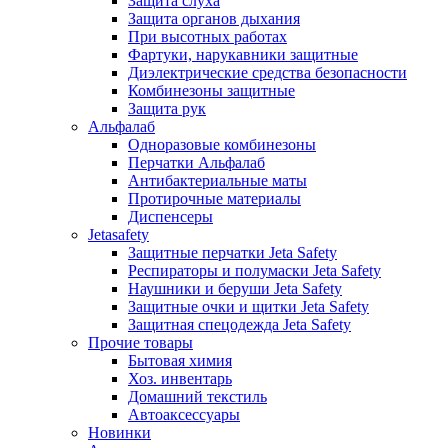
Защита слуха
Защита органов дыхания
При высотных работах
Фартуки, нарукавники защитные
Диэлектрические средства безопасности
Комбинезоны защитные
Защита рук
Альфалаб
Одноразовые комбинезоны
Перчатки Альфалаб
Антибактериальные маты
Протирочные материалы
Диспенсеры
Jetasafety
Защитные перчатки Jeta Safety
Респираторы и полумаски Jeta Safety
Наушники и беруши Jeta Safety
Защитные очки и щитки Jeta Safety
Защитная спецодежда Jeta Safety
Прочие товары
Бытовая химия
Хоз. инвентарь
Домашний текстиль
Автоаксессуары
Новинки