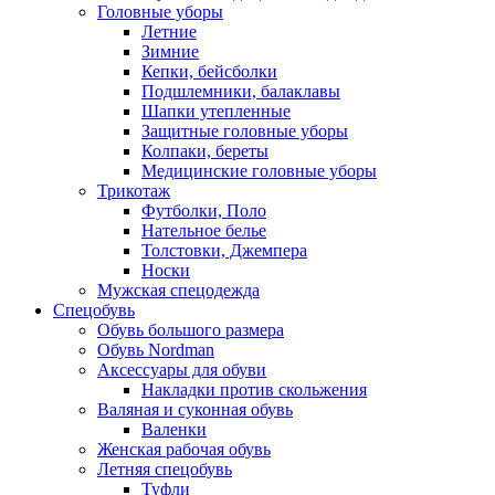
Головные уборы
Летние
Зимние
Кепки, бейсболки
Подшлемники, балаклавы
Шапки утепленные
Защитные головные уборы
Колпаки, береты
Медицинские головные уборы
Трикотаж
Футболки, Поло
Нательное белье
Толстовки, Джемпера
Носки
Мужская спецодежда
Спецобувь
Обувь большого размера
Обувь Nordman
Аксессуары для обуви
Накладки против скольжения
Валяная и суконная обувь
Валенки
Женская рабочая обувь
Летняя спецобувь
Туфли