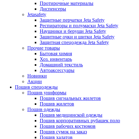
Протирочные материалы
Диспенсеры
Jetasafety
Защитные перчатки Jeta Safety
Респираторы и полумаски Jeta Safety
Наушники и беруши Jeta Safety
Защитные очки и щитки Jeta Safety
Защитная спецодежда Jeta Safety
Прочие товары
Бытовая химия
Хоз. инвентарь
Домашний текстиль
Автоаксессуары
Новинки
Акции
Пошив спецодежды
Пошив униформы
Пошив сигнальных жилетов
Пошив жилетов
Пошив одежды
Пошив медицинской одежды
Пошив корпоративных рубашек поло
Пошив рабочих костюмов
Пошив сумок на заказ
Пошив халатов