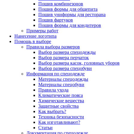
Пошив комбинезонов
Пошив формы для общепита
Пошив униформы для ресторана
Пошив фартуков
Пошив формы для кондитеров
Примеры работ
Нанесение логотипа
Помощь в выборе
Правила выбора размеров
Выбор размера спецодежды
Выбор размера перчаток
Выбор размера касок, головных уборов
Выбор размера спецобуви
Информация по спецодежде
Материалы спецодежды
Материалы спецобуви
Правила ухода
Климатические пояса
Химические вещества
Защитные свойства
Как выбрать?
Техника безопасности
Как изготавливают?
Статьи
Документация по спецодежде