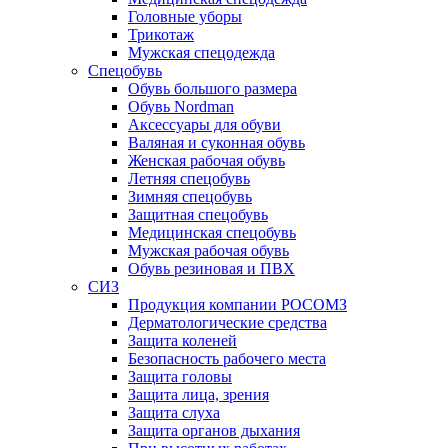
Головные уборы
Трикотаж
Мужская спецодежда
Спецобувь
Обувь большого размера
Обувь Nordman
Аксессуары для обуви
Валяная и суконная обувь
Женская рабочая обувь
Летняя спецобувь
Зимняя спецобувь
Защитная спецобувь
Медицинская спецобувь
Мужская рабочая обувь
Обувь резиновая и ПВХ
СИЗ
Продукция компании РОСОМЗ
Дерматологические средства
Защита коленей
Безопасность рабочего места
Защита головы
Защита лица, зрения
Защита слуха
Защита органов дыхания