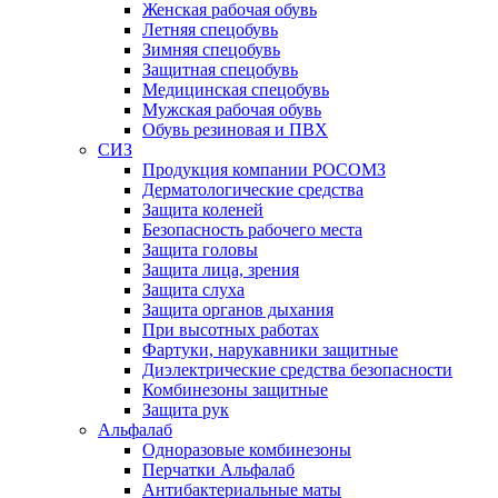
Женская рабочая обувь
Летняя спецобувь
Зимняя спецобувь
Защитная спецобувь
Медицинская спецобувь
Мужская рабочая обувь
Обувь резиновая и ПВХ
СИЗ
Продукция компании РОСОМЗ
Дерматологические средства
Защита коленей
Безопасность рабочего места
Защита головы
Защита лица, зрения
Защита слуха
Защита органов дыхания
При высотных работах
Фартуки, нарукавники защитные
Диэлектрические средства безопасности
Комбинезоны защитные
Защита рук
Альфалаб
Одноразовые комбинезоны
Перчатки Альфалаб
Антибактериальные маты