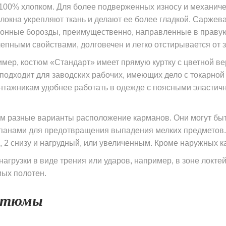
 100% хлопком. Для более подверженных износу и механи
локна укрепляют ткань и делают ее более гладкой. Саржев
лонные борозды, преимущественно, направленные в правую
епными свойствами, долговечен и легко отстирывается от з
мер, костюм «Стандарт» имеет прямую куртку с цветной ве
одходит для заводских рабочих, имеющих дело с токарной 
онтажникам удобнее работать в одежде с поясными эластич
ем разные варианты расположение карманов. Они могут бы
лапанами для предотвращения выпадения мелких предметов.
, 2 снизу и нагрудный, или увеличенным. Кроме наружных к
агрузки в виде трения или ударов, например, в зоне локте
мых полотен.
остюмы