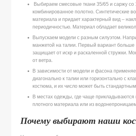
Выбираем смесовые ткани 35/65 и саржу со
комбинированное полотно. Синтетические во
материала и придает характерный вид – нак
периодичностью. Материал обладает великол
Выпускаем модели с разным силуэтом. Напри
манжетой на талии. Первый вариант больше п
защищает от искр и раскаленной стружки. М
от ветра.
В зависимости от модели и фасона применя
диагонально к талии или горизонтально с к
костюма, и их число может быть стандартным
В местах одежды, где чаще прикладываются н
плотного материала или из водонепроницае
Почему выбирают наши к