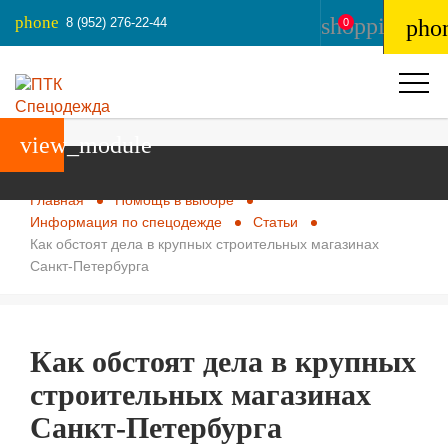
phone
shopping_ba
8 (952) 276-22-44
pho
0
view_module
Главная
Помощь в выборе
Информация по спецодежде
Статьи
Как обстоят дела в крупных строительных магазинах
Санкт-Петербурга
Как обстоят дела в крупных
строительных магазинах
Санкт-Петербурга