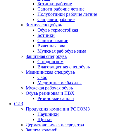
Ботинки рабочие
Сапоги рабочие летние
Полуботинки рабочие летние
Сандалии рабочие
Зимняя спецобувь
Обувь термостойкая
Ботинки
Сапоги зимние
Вяленная, эва
Мужская раб обувь зима
Защитная спецобувь
С подноском
Влагозащитная спецобувь
Медицинская спецобувь
Сабо
Медицинские бахилы
Мужская рабочая обувь
Обувь резиновая и ПВХ
Резиновые сапоги
СИЗ
Продукция компании РОСОМЗ
Наушники
Щитки
Дерматологические средства
Защита коленей