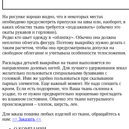
На рисунке хорошо видно, что в некоторых местах
необходимо предусмотреть припуски на швы или, наоборот, в
каких областях ткань требуется «подсаживать» (обычно это
окаты рукавов и горловин).
Редко кто шьет одежду в «облипку». Обычно она должна
неплотно облегать фигуру. Поэтому выкройку нужно делать с
таким расчетом, чтобы она предусматривала допуски на
свободное облегание и учитывала особенности телосложения.
Раскладка деталей выкройки на ткани выполняется по
направлению долевых нитей. Для лучшего удерживания лекал
желательно пользоваться специальными булавками с
головкой. Ими же удобно пользоваться при скалывании
парных элементов. Еще важный момент. Не надо спешить с
кроем. Если есть подозрение, что Ваша ткань склонна к
усадке, то ее нужно предварительно хорошенько прогладить
во влажном состоянии. Обычно это ткани натурального
происхождения – хлопок, шерсть, лен.
Для заказа пошива любых изделий из ткани, обращайтесь к
нам:
>> Заказать <<
О КОМПАНИИ