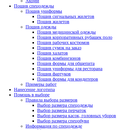
Акции
Пошив спецодежды
Пошив униформы
Пошив сигнальных жилетов
Пошив жилетов
Пошив одежды
Пошив медицинской одежды
Пошив корпоративных рубашек поло
Пошив рабочих костюмов
Пошив сумок на заказ
Пошив халатов
Пошив комбинезонов
Пошив формы для общепита
Пошив униформы для ресторана
Пошив фартуков
Пошив формы для кондитеров
Примеры работ
Нанесение логотипа
Помощь в выборе
Правила выбора размеров
Выбор размера спецодежды
Выбор размера перчаток
Выбор размера касок, головных уборов
Выбор размера спецобуви
Информация по спецодежде