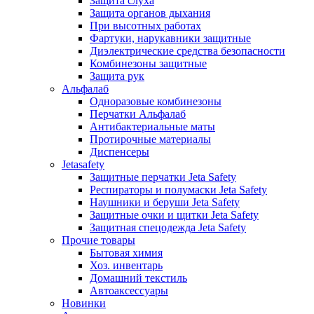
Защита слуха
Защита органов дыхания
При высотных работах
Фартуки, нарукавники защитные
Диэлектрические средства безопасности
Комбинезоны защитные
Защита рук
Альфалаб
Одноразовые комбинезоны
Перчатки Альфалаб
Антибактериальные маты
Протирочные материалы
Диспенсеры
Jetasafety
Защитные перчатки Jeta Safety
Респираторы и полумаски Jeta Safety
Наушники и беруши Jeta Safety
Защитные очки и щитки Jeta Safety
Защитная спецодежда Jeta Safety
Прочие товары
Бытовая химия
Хоз. инвентарь
Домашний текстиль
Автоаксессуары
Новинки