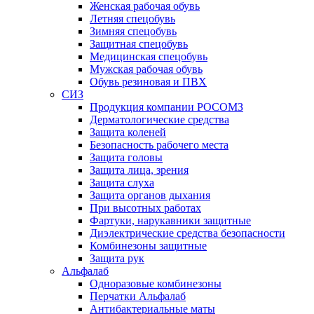
Женская рабочая обувь
Летняя спецобувь
Зимняя спецобувь
Защитная спецобувь
Медицинская спецобувь
Мужская рабочая обувь
Обувь резиновая и ПВХ
СИЗ
Продукция компании РОСОМЗ
Дерматологические средства
Защита коленей
Безопасность рабочего места
Защита головы
Защита лица, зрения
Защита слуха
Защита органов дыхания
При высотных работах
Фартуки, нарукавники защитные
Диэлектрические средства безопасности
Комбинезоны защитные
Защита рук
Альфалаб
Одноразовые комбинезоны
Перчатки Альфалаб
Антибактериальные маты