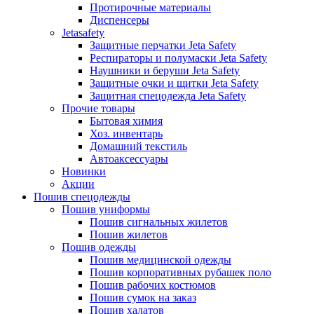
Протирочные материалы
Диспенсеры
Jetasafety
Защитные перчатки Jeta Safety
Респираторы и полумаски Jeta Safety
Наушники и беруши Jeta Safety
Защитные очки и щитки Jeta Safety
Защитная спецодежда Jeta Safety
Прочие товары
Бытовая химия
Хоз. инвентарь
Домашний текстиль
Автоаксессуары
Новинки
Акции
Пошив спецодежды
Пошив униформы
Пошив сигнальных жилетов
Пошив жилетов
Пошив одежды
Пошив медицинской одежды
Пошив корпоративных рубашек поло
Пошив рабочих костюмов
Пошив сумок на заказ
Пошив халатов