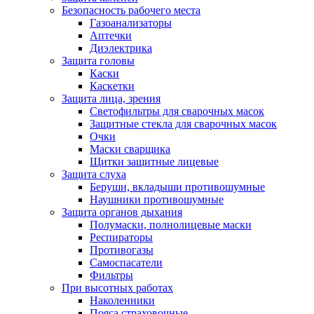
Безопасность рабочего места
Газоанализаторы
Аптечки
Диэлектрика
Защита головы
Каски
Каскетки
Защита лица, зрения
Светофильтры для сварочных масок
Защитные стекла для сварочных масок
Очки
Маски сварщика
Щитки защитные лицевые
Защита слуха
Беруши, вкладыши противошумные
Наушники противошумные
Защита органов дыхания
Полумаски, полнолицевые маски
Респираторы
Противогазы
Самоспасатели
Фильтры
При высотных работах
Наколенники
Пояса страховочные