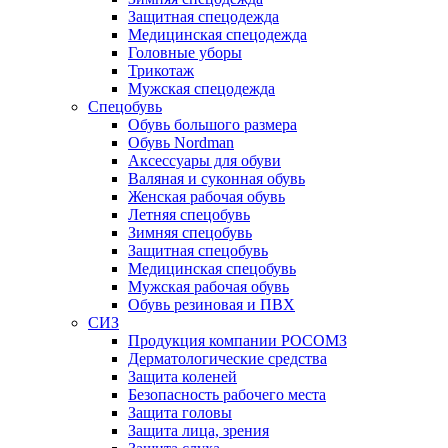
Защитная спецодежда
Медицинская спецодежда
Головные уборы
Трикотаж
Мужская спецодежда
Спецобувь
Обувь большого размера
Обувь Nordman
Аксессуары для обуви
Валяная и суконная обувь
Женская рабочая обувь
Летняя спецобувь
Зимняя спецобувь
Защитная спецобувь
Медицинская спецобувь
Мужская рабочая обувь
Обувь резиновая и ПВХ
СИЗ
Продукция компании РОСОМЗ
Дерматологические средства
Защита коленей
Безопасность рабочего места
Защита головы
Защита лица, зрения