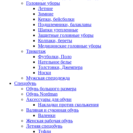
Головные уборы
Летние
Зимние
Кепки, бейсболки
Подшлемники, балаклавы
Шапки утепленные
Защитные головные уборы
Колпаки, береты
Медицинские головные уборы
Трикотаж
Футболки, Поло
Нательное белье
Толстовки, Джемпера
Носки
Мужская спецодежда
Спецобувь
Обувь большого размера
Обувь Nordman
Аксессуары для обуви
Накладки против скольжения
Валяная и суконная обувь
Валенки
Женская рабочая обувь
Летняя спецобувь
Туфли