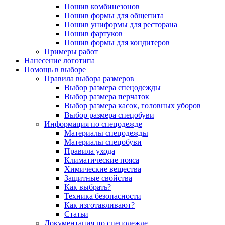
Пошив комбинезонов
Пошив формы для общепита
Пошив униформы для ресторана
Пошив фартуков
Пошив формы для кондитеров
Примеры работ
Нанесение логотипа
Помощь в выборе
Правила выбора размеров
Выбор размера спецодежды
Выбор размера перчаток
Выбор размера касок, головных уборов
Выбор размера спецобуви
Информация по спецодежде
Материалы спецодежды
Материалы спецобуви
Правила ухода
Климатические пояса
Химические вещества
Защитные свойства
Как выбрать?
Техника безопасности
Как изготавливают?
Статьи
Документация по спецодежде