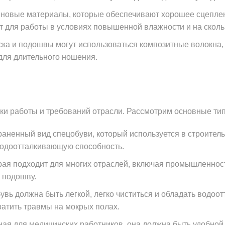
иновые материалы, которые обеспечивают хорошее сцеплен
т для работы в условиях повышенной влажности и на сколь
а и подошвы могут использоваться композитные волокна, к
для длительного ношения.
ки работы и требований отрасли. Рассмотрим основные ти
аненный вид спецобуви, который используется в строитель
водоотталкивающую способность.
рая подходит для многих отраслей, включая промышленность
 подошву.
вь должна быть легкой, легко чиститься и обладать водоо
ратить травмы на мокрых полах.
ая для медицинских работников, она должна быть удобной