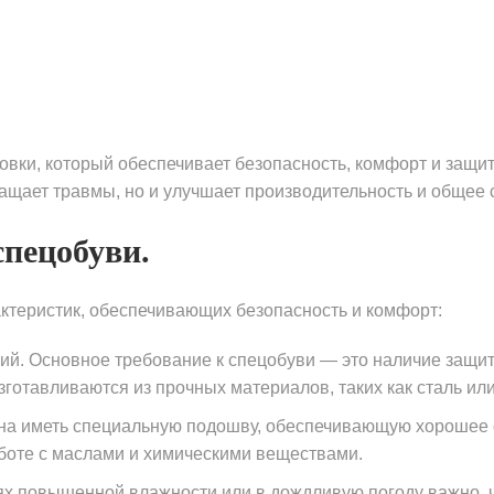
вки, который обеспечивает безопасность, комфорт и защиту
щает травмы, но и улучшает производительность и общее с
пецобуви.
ктеристик, обеспечивающих безопасность и комфорт:
ий. Основное требование к спецобуви — это наличие защи
готавливаются из прочных материалов, таких как сталь ил
жна иметь специальную подошву, обеспечивающую хорошее 
боте с маслами и химическими веществами.
ях повышенной влажности или в дождливую погоду важно, 