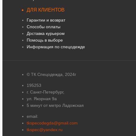
ДЛЯ КЛИЕНТОВ
Гарантии и возврат
Способы оплаты
Доставка курьером
Помощь в выборе
Информация по спецодежде
© ТК Спецодежда, 2024г
195253
г. Санкт-Петербург,
ул. Якорная 9а
5 минут от метро Ладожская
email:
tkspecodegda@gmail.com
tkspec@yandex.ru