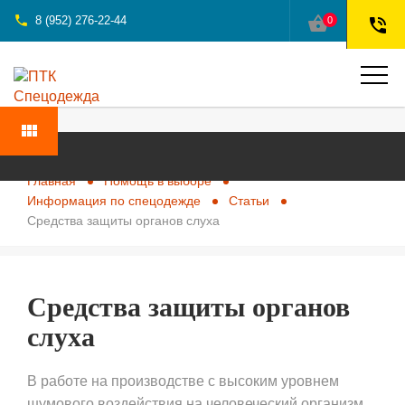
phone
shopping_basket
8 (952) 276-22-44
0
phone_in_talk
view_module
Главная
Помощь в выборе
Информация по спецодежде
Статьи
Средства защиты органов слуха
Средства защиты органов
слуха
В работе на производстве с высоким уровнем
шумового воздействия на человеческий организм