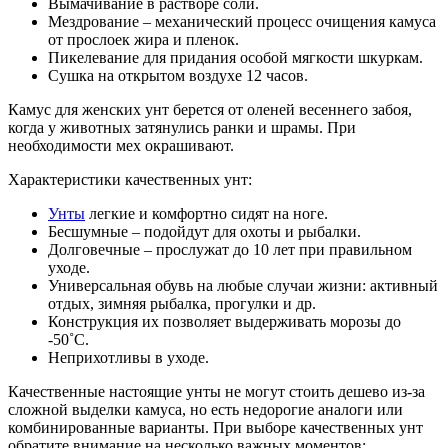
Вымачивание в растворе соли.
Мездрование – механический процесс очищения камуса
от прослоек жира и пленок.
Пикелевание для придания особой мягкости шкуркам.
Сушка на открытом воздухе 12 часов.
Камус для женских унт берется от оленей весеннего забоя,
когда у животных затянулись ранки и шрамы. При
необходимости мех окрашивают.
Характеристики качественных унт:
Унты
легкие и комфортно сидят на ноге.
Бесшумные – подойдут для охоты и рыбалки.
Долговечные – прослужат до 10 лет при правильном
уходе.
Универсальная обувь на любые случаи жизни: активный
отдых, зимняя рыбалка, прогулки и др.
Конструкция их позволяет выдерживать морозы до
-50˚С.
Неприхотливы в уходе.
Качественные настоящие унты не могут стоить дешево из-за
сложной выделки камуса, но есть недорогие аналоги или
комбинированные варианты. При выборе качественных унт
обратите внимание на несколько важных моментов: