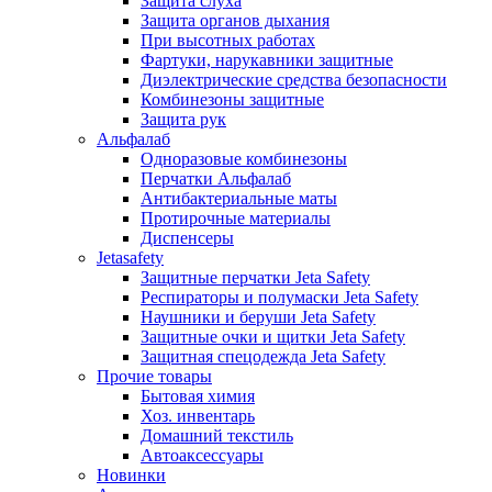
Защита слуха
Защита органов дыхания
При высотных работах
Фартуки, нарукавники защитные
Диэлектрические средства безопасности
Комбинезоны защитные
Защита рук
Альфалаб
Одноразовые комбинезоны
Перчатки Альфалаб
Антибактериальные маты
Протирочные материалы
Диспенсеры
Jetasafety
Защитные перчатки Jeta Safety
Респираторы и полумаски Jeta Safety
Наушники и беруши Jeta Safety
Защитные очки и щитки Jeta Safety
Защитная спецодежда Jeta Safety
Прочие товары
Бытовая химия
Хоз. инвентарь
Домашний текстиль
Автоаксессуары
Новинки