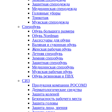
Защитная спецодежда
Медицинская спецодежда
Головные уборы
Трикотаж
Мужская спецодежда
Спецобувь
Обувь большого размера
Обувь Nordman
Аксессуары для обуви
Валяная и суконная обувь
Женская рабочая обувь
Летняя спецобувь
Зимняя спецобувь
Защитная спецобувь
Медицинская спецобувь
Мужская рабочая обувь
Обувь резиновая и ПВХ
СИЗ
Продукция компании РОСОМЗ
Дерматологические средства
Защита коленей
Безопасность рабочего места
Защита головы
Защита лица, зрения