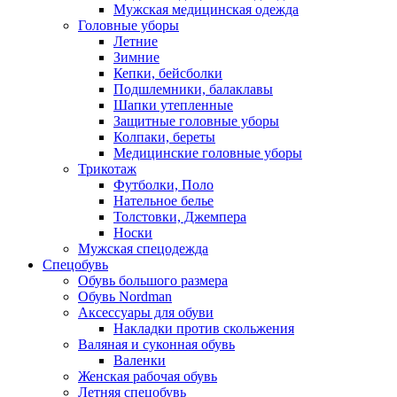
Мужская медицинская одежда
Головные уборы
Летние
Зимние
Кепки, бейсболки
Подшлемники, балаклавы
Шапки утепленные
Защитные головные уборы
Колпаки, береты
Медицинские головные уборы
Трикотаж
Футболки, Поло
Нательное белье
Толстовки, Джемпера
Носки
Мужская спецодежда
Спецобувь
Обувь большого размера
Обувь Nordman
Аксессуары для обуви
Накладки против скольжения
Валяная и суконная обувь
Валенки
Женская рабочая обувь
Летняя спецобувь