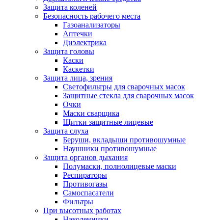
Защита коленей
Безопасность рабочего места
Газоанализаторы
Аптечки
Диэлектрика
Защита головы
Каски
Каскетки
Защита лица, зрения
Светофильтры для сварочных масок
Защитные стекла для сварочных масок
Очки
Маски сварщика
Щитки защитные лицевые
Защита слуха
Беруши, вкладыши противошумные
Наушники противошумные
Защита органов дыхания
Полумаски, полнолицевые маски
Респираторы
Противогазы
Самоспасатели
Фильтры
При высотных работах
Наколенники