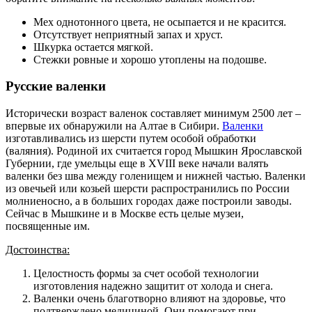
Мех однотонного цвета, не осыпается и не красится.
Отсутствует неприятный запах и хруст.
Шкурка остается мягкой.
Стежки ровные и хорошо утоплены на подошве.
Русские валенки
Исторически возраст валенок составляет минимум 2500 лет –
впервые их обнаружили на Алтае в Сибири.
Валенки
изготавливались из шерсти путем особой обработки
(валяния). Родиной их считается город Мышкин Ярославской
Губернии, где умельцы еще в XVIII веке начали валять
валенки без шва между голенищем и нижней частью. Валенки
из овечьей или козьей шерсти распространились по России
молниеносно, а в больших городах даже построили заводы.
Сейчас в Мышкине и в Москве есть целые музеи,
посвященные им.
Достоинства:
Целостность формы за счет особой технологии
изготовления надежно защитит от холода и снега.
Валенки очень благотворно влияют на здоровье, что
подтверждено медициной. Они помогают при