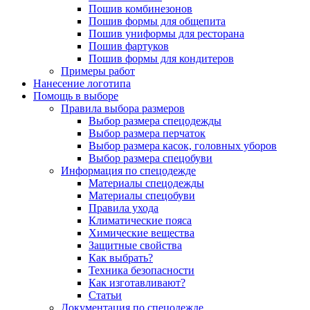
Пошив комбинезонов
Пошив формы для общепита
Пошив униформы для ресторана
Пошив фартуков
Пошив формы для кондитеров
Примеры работ
Нанесение логотипа
Помощь в выборе
Правила выбора размеров
Выбор размера спецодежды
Выбор размера перчаток
Выбор размера касок, головных уборов
Выбор размера спецобуви
Информация по спецодежде
Материалы спецодежды
Материалы спецобуви
Правила ухода
Климатические пояса
Химические вещества
Защитные свойства
Как выбрать?
Техника безопасности
Как изготавливают?
Статьи
Документация по спецодежде