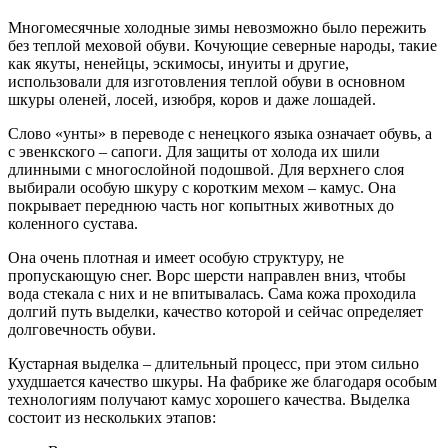
Многомесячные холодные зимы невозможно было пережить
без теплой меховой обуви. Кочующие северные народы, такие
как якуты, ненейцы, эскимосы, инуиты и другие,
использовали для изготовления теплой обуви в основном
шкуры оленей, лосей, изюбря, коров и даже лошадей.
Слово «унты» в переводе с ненецкого языка означает обувь, а
с эвенкского – сапоги. Для защиты от холода их шили
длинными с многослойной подошвой. Для верхнего слоя
выбирали особую шкуру с коротким мехом – камус. Она
покрывает переднюю часть ног копытных животных до
коленного сустава.
Она очень плотная и имеет особую структуру, не
пропускающую снег. Ворс шерсти направлен вниз, чтобы
вода стекала с них и не впитывалась. Сама кожа проходила
долгий путь выделки, качество которой и сейчас определяет
долговечность обуви.
Кустарная выделка – длительный процесс, при этом сильно
ухудшается качество шкуры. На фабрике же благодаря особым
технологиям получают камус хорошего качества. Выделка
состоит из нескольких этапов: