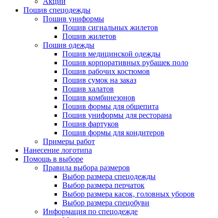
Акции
Пошив спецодежды
Пошив униформы
Пошив сигнальных жилетов
Пошив жилетов
Пошив одежды
Пошив медицинской одежды
Пошив корпоративных рубашек поло
Пошив рабочих костюмов
Пошив сумок на заказ
Пошив халатов
Пошив комбинезонов
Пошив формы для общепита
Пошив униформы для ресторана
Пошив фартуков
Пошив формы для кондитеров
Примеры работ
Нанесение логотипа
Помощь в выборе
Правила выбора размеров
Выбор размера спецодежды
Выбор размера перчаток
Выбор размера касок, головных уборов
Выбор размера спецобуви
Информация по спецодежде