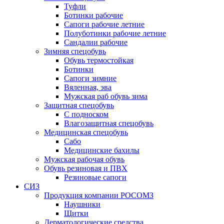
Туфли
Ботинки рабочие
Сапоги рабочие летние
Полуботинки рабочие летние
Сандалии рабочие
Зимняя спецобувь
Обувь термостойкая
Ботинки
Сапоги зимние
Вяленная, эва
Мужская раб обувь зима
Защитная спецобувь
С подноском
Влагозащитная спецобувь
Медицинская спецобувь
Сабо
Медицинские бахилы
Мужская рабочая обувь
Обувь резиновая и ПВХ
Резиновые сапоги
СИЗ
Продукция компании РОСОМЗ
Наушники
Щитки
Дерматологические средства