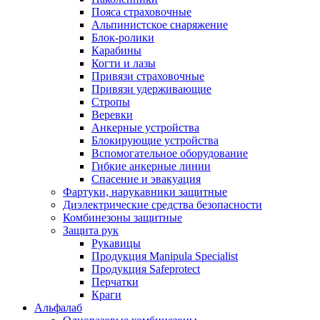
Пояса страховочные
Альпинистское снаряжение
Блок-ролики
Карабины
Когти и лазы
Привязи страховочные
Привязи удерживающие
Стропы
Веревки
Анкерные устройства
Блокирующие устройства
Вспомогательное оборудование
Гибкие анкерные линии
Спасение и эвакуация
Фартуки, нарукавники защитные
Диэлектрические средства безопасности
Комбинезоны защитные
Защита рук
Рукавицы
Продукция Manipula Specialist
Продукция Safeprotect
Перчатки
Краги
Альфалаб