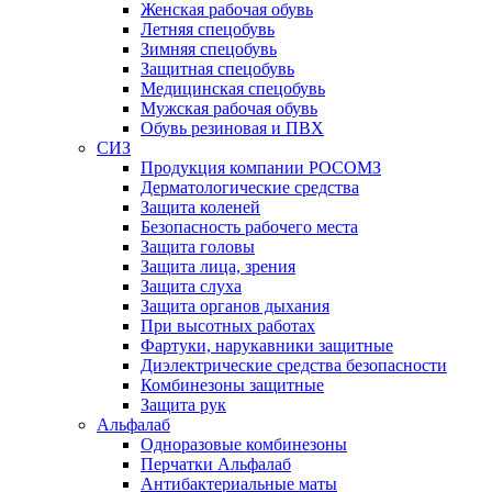
Женская рабочая обувь
Летняя спецобувь
Зимняя спецобувь
Защитная спецобувь
Медицинская спецобувь
Мужская рабочая обувь
Обувь резиновая и ПВХ
СИЗ
Продукция компании РОСОМЗ
Дерматологические средства
Защита коленей
Безопасность рабочего места
Защита головы
Защита лица, зрения
Защита слуха
Защита органов дыхания
При высотных работах
Фартуки, нарукавники защитные
Диэлектрические средства безопасности
Комбинезоны защитные
Защита рук
Альфалаб
Одноразовые комбинезоны
Перчатки Альфалаб
Антибактериальные маты