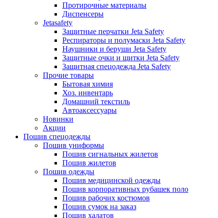
Протирочные материалы
Диспенсеры
Jetasafety
Защитные перчатки Jeta Safety
Респираторы и полумаски Jeta Safety
Наушники и беруши Jeta Safety
Защитные очки и щитки Jeta Safety
Защитная спецодежда Jeta Safety
Прочие товары
Бытовая химия
Хоз. инвентарь
Домашний текстиль
Автоаксессуары
Новинки
Акции
Пошив спецодежды
Пошив униформы
Пошив сигнальных жилетов
Пошив жилетов
Пошив одежды
Пошив медицинской одежды
Пошив корпоративных рубашек поло
Пошив рабочих костюмов
Пошив сумок на заказ
Пошив халатов