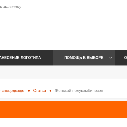
ess_time
phone
Время работы:
Пн-Пт: 09:00-17:30 Сб-Вс: Выходной
Те
АНЕСЕНИЕ ЛОГОТИПА
ПОМОЩЬ В ВЫБОРЕ
О
 спецодежде
Статьи
Женский полукомбинезон