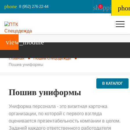
phone
shopping_ba
8 (952) 276-22-44
pho
0
view_module
Главная
Пошив спецодежды
Пошив униформы
В КАТАЛОГ
Пошив униформы
Униформа персонала - это визитная карточка
организации, по которой с первого взгляда
оценивается презентабельность компании в целом.
Задачей каждого ответственного работодателя