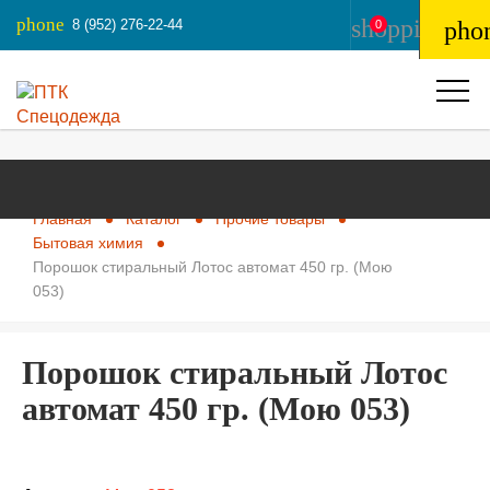
phone
shopping_ba
8 (952) 276-22-44
pho
0
Главная
Каталог
Прочие товары
Бытовая химия
Порошок стиральный Лотос автомат 450 гр. (Мою
053)
Порошок стиральный Лотос
автомат 450 гр. (Мою 053)