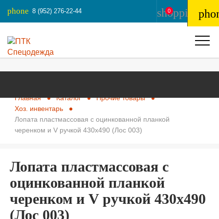
phone
shopping_ba
8 (952) 276-22-44
pho
0
Главная
Каталог
Прочие товары
Хоз. инвентарь
Лопата пластмассовая с оцинкованной планкой
черенком и V ручкой 430х490 (Лос 003)
Лопата пластмассовая с
оцинкованной планкой
черенком и V ручкой 430х490
(Лос 003)