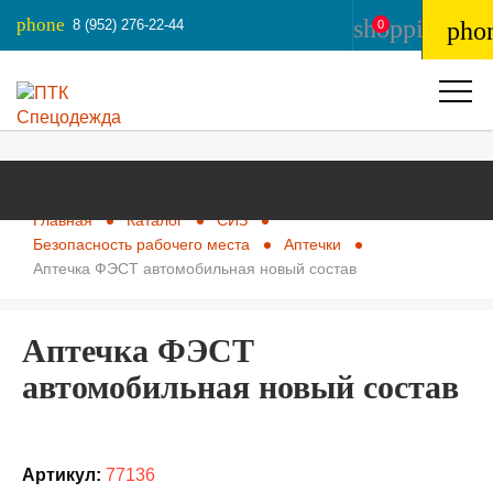
phone
shopping_ba
8 (952) 276-22-44
pho
0
Главная
Каталог
СИЗ
Безопасность рабочего места
Аптечки
Аптечка ФЭСТ автомобильная новый состав
Аптечка ФЭСТ
автомобильная новый состав
Артикул:
77136