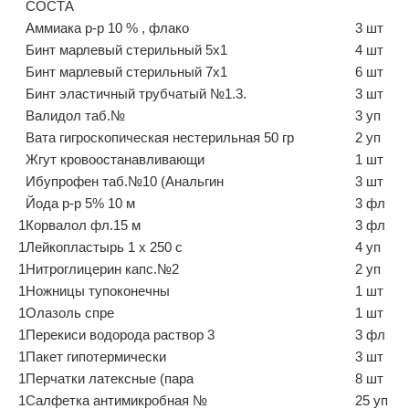
СОСТА
Аммиака р-р 10 % , флако
3 шт
Бинт марлевый стерильный 5х1
4 шт
Бинт марлевый стерильный 7х1
6 шт
Бинт эластичный трубчатый №1.3.
3 шт
Валидол таб.№
3 уп
Вата гигроскопическая нестерильная 50 гр
2 уп
Жгут кровоостанавливающи
1 шт
Ибупрофен таб.№10 (Анальгин
3 шт
Йода р-р 5% 10 м
3 фл
1
Корвалол фл.15 м
3 фл
1
Лейкопластырь 1 х 250 с
4 уп
1
Нитроглицерин капс.№2
2 уп
1
Ножницы тупоконечны
1 шт
1
Олазоль спре
1 шт
1
Перекиси водорода раствор 3
3 фл
1
Пакет гипотермически
3 шт
1
Перчатки латексные (пара
8 шт
1
Салфетка антимикробная №
25 уп