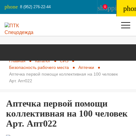
phone
shopping_ba
8 (952) 276-22-44
pho
0
Главная
Каталог
СИЗ
Безопасность рабочего места
Аптечки
Аптечка первой помощи коллективная на 100 человек
Арт. Апт022
Аптечка первой помощи
коллективная на 100 человек
Арт. Апт022