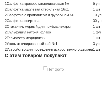
1
Салфетка кровоостанавливающая №
5 уп
2
Салфетка марлевая стерильная 16х1
1 шт
2
Салфетка с прополисом и фурагином №
10 уп
2
Салфетка спиртова
30 уп
2
Стаканчик мерный для приёма лекарст
1 шт
2
Сульфацил натрия, флако
1 фл
2
Термометр медицински
1 шт
2
Уголь активированный таб.№1
3 уп
2
Устройство для проведения искусственного дыхани
1 шт
С этим товаром покупают
shopping_cart
В КОРЗИНУ
navigate_next
ПОДРОБНЕЕ