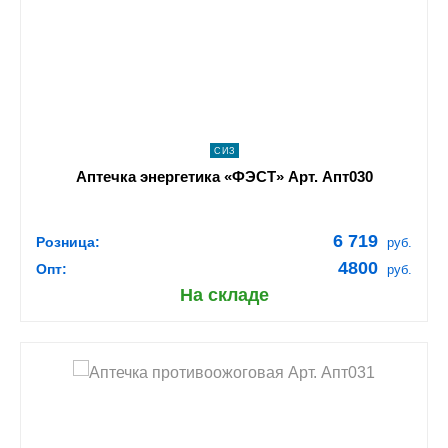
navigate_next
ПОДРОБНЕЕ
СИЗ
Аптечка энергетика «ФЭСТ» Арт. Апт030
6 719
Розница:
руб.
4800
Опт:
руб.
На складе
shopping_cart
В КОРЗИНУ
navigate_next
ПОДРОБНЕЕ