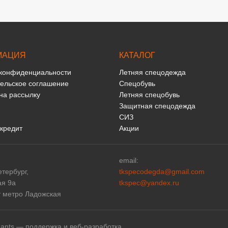
МАЦИЯ
КАТАЛОГ
 конфиденциальности
Летняя спецодежда
ельское соглашение
Спецобувь
на рассылку
Летняя спецобувь
Защитная спецодежда
СИЗ
 кредит
Акции
email:
етербург,
tkspecodegda@gmail.com
ая 9а
tkspec@yandex.ru
т метро Ладожская