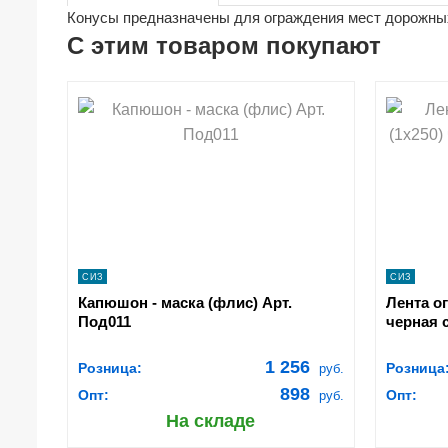
Конусы предназначены для ограждения мест дорожных
С этим товаром покупают
shopping_cart
sh
В КОРЗИНУ
navigate_next
ПОДРОБНЕЕ
СИЗ
СИЗ
Капюшон - маска (флис) Арт.
Лента ог
Под011
черная 
1 256
Розница:
Розница
руб.
898
Опт:
Опт:
руб.
На складе