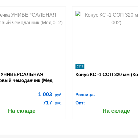
opping_cart
shopping_cart
В КОРЗИНУ
В КОРЗ
navigate_next
navigate_next
ПОДРОБНЕЕ
ПОДРОБНЕЕ
СИЗ
а УНИВЕРСАЛЬНАЯ
Конус КС -1 СОП 320 мм (Ко
овый чемоданчик (Мед
1 003
:
Розница:
руб.
717
Опт:
руб.
На складе
На складе