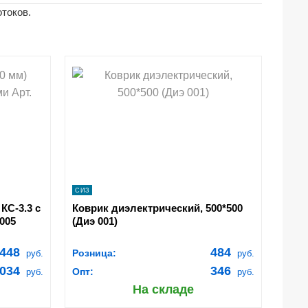
токов.
shopping_cart
ИНУ
В КОРЗИНУ
navigate_next
ПОДРОБНЕЕ
СИЗ
КС-3.3 с
Коврик диэлектрический, 500*500
005
(Диэ 001)
 448
484
Розница:
руб.
руб.
034
346
Опт:
руб.
руб.
На складе