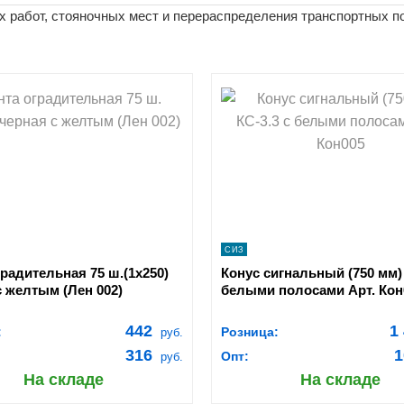
 работ, стояночных мест и перераспределения транспортных по
opping_cart
shopping_cart
В КОРЗИНУ
В КОРЗ
navigate_next
navigate_next
ПОДРОБНЕЕ
ПОДРОБНЕЕ
СИЗ
радительная 75 ш.(1х250)
Конус сигнальный (750 мм) 
с желтым (Лен 002)
белыми полосами Арт. Кон
442
1
:
Розница:
руб.
316
1
Опт:
руб.
На складе
На складе