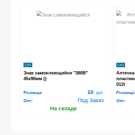
shopping_cart
sh
В КОРЗИНУ
navigate_next
ПОДРОБНЕЕ
СИЗ
СИЗ
Знак самоклеющийся "380В"
Аптечк
45х90мм ()
пластик
012)
10
Розница:
Розница
руб.
Под Заказ
Опт:
Опт:
На складе