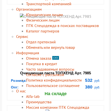
Транспортной компанией
Организациям
Юридическим лицам
Физическим лицам
ПТК Спецодежда в поисках поставщиков
Каталог партнеров
Сервис
Отдел претензий
Обменять или вернуть товар
Информация
Отмена заказа
СИЗ
Покупка в кредит
Часто задаваемые вопросы
Очищающая паста ТОПХЕНД Арт. 7985
Согласие с рассылкой
Политика конфиденциальности
532
Розница:
руб.
Пользовательское соглашение
380
Опт:
руб.
О нас
На складе
Alfa-lab
Преимущества
Миссия компании ПТК Спецодежда