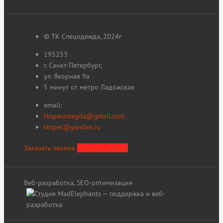
© ТК Спецодежда, 2024г
195253
г. Санкт-Петербург,
ул. Якорная 9а
5 минут от метро Ладожская
email:
tkspecodegda@gmail.com
tkspec@yandex.ru
Заказать звонок
Оставить заявку
Веб-разработка, SEO-оптимизация