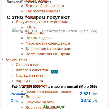
Как выбрать?
Лимонная кислота, Отдушка
Техника безопасности
Как изготавливают?
Статьи
С этим товаром покупают
shopping_cart
shopping_cart
shopping_cart
shopping_cart
shopping_cart
shopping_cart
shopping_cart
shopping_cart
В КОРЗИНУ
В КОРЗИНУ
В КОРЗИНУ
В КОРЗИНУ
В КОРЗИНУ
В КОРЗИНУ
В КОРЗИНУ
В КОРЗИНУ
Документация по спецодежде
navigate_next
navigate_next
navigate_next
navigate_next
navigate_next
navigate_next
navigate_next
navigate_next
ГОСТы
ПОДРОБНЕЕ
ПОДРОБНЕЕ
ПОДРОБНЕЕ
ПОДРОБНЕЕ
ПОДРОБНЕЕ
ПОДРОБНЕЕ
ПОДРОБНЕЕ
ПОДРОБНЕЕ
Cтандарты
Нормы выдачи
Маркировка спецодежды
Требования к спецодежде
Постановления Минтруда
О компании
Отзывы о нас
Вопросы клиентов
СИЗ
Отследить заказ
Адреса складов
Доставка и оплата
Гель ЭЛЕН 5000 мл антисептический (Мою 065)
Гарантии и возврат товара
2 621
Розница:
руб.
Доставка
1872
Опт:
руб.
Способы оплаты
На складе
Доставка курьером