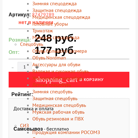
Зимняя спецодежда
Защитная спецодежда
87479289
Артикул:
Медицинская спецодежда
нет в наличии
Головные уборы
Трикотаж
248
руб.
Мужская спецодежда
Розница:
Спецобувь
177
руб.
Обувь большого размера
Опт:
Обувь Nordman
Аксессуары для обуви
-
+
Валяная и суконная обувь
Женская рабочая обувь
shopping_cart
В КОРЗИНУ
Летняя спецобувь
Зимняя спецобувь
Рейтинг:
Защитная спецобувь
Медицинская спецобувь
Доставка и оплата
Мужская рабочая обувь
Обувь резиновая и ПВХ
СИЗ
- бесплатно
Самовывоз
Продукция компании РОСОМЗ