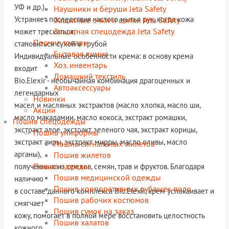
УФ и др.).
Наушники и беруши Jeta Safety
Устраняет последствия частого мытья рук, когда кожа
Защитные очки и щитки Jeta Safety
Защитная спецодежда Jeta Safety
может трескаться,
Прочие товары
становиться сухой и грубой
Бытовая химия
Индивидуальные особенности крема: в основу крема
Хоз. инвентарь
входит
Домашний текстиль
Bio.Elexir - необычайная комбинация драгоценных и
Автоаксессуары
легендарных
Новинки
масел и масляных экстрактов (масло хлопка, масло ши,
Акции
масло макадамии, масло кокоса, экстракт ромашки,
Пошив спецодежды
экстракт алое, экстракт зеленого чая, экстракт корицы,
Пошив униформы
экстракт аиры, экстракт мирры, масло оливы, масло
Пошив сигнальных жилетов
арганы),
Пошив жилетов
Пошив одежды
полученных из орехов, семян, трав и фруктов. Благодаря
Пошив медицинской одежды
наличию
Пошив корпоративных рубашек поло
в составе данного комплекса Bio.Elexir, крем успокаивает и
Пошив рабочих костюмов
смягчает
Пошив сумок на заказ
кожу, помогает в полной мере восстановить целостность
Пошив халатов
кожного