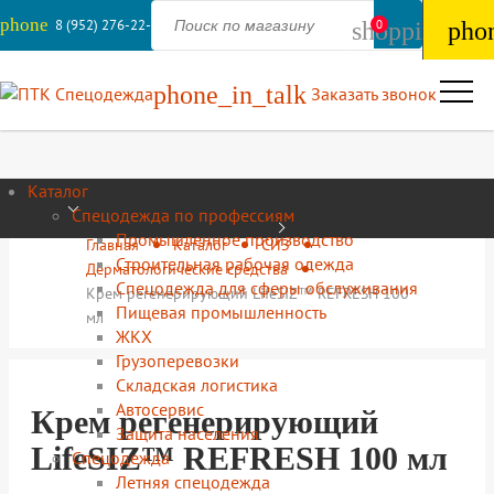
phone
8 (952) 276-22-44
shopping_ba
0
pho
phone_in_talk
Заказать звонок
Каталог
Спецодежда по профессиям
Промышленное производство
Главная
Каталог
СИЗ
Строительная рабочая одежда
Дерматологические средства
Спецодежда для сферы обслуживания
Крем регенерирующий LifeSIZ™ REFRESH 100
Пищевая промышленность
мл
ЖКХ
Грузоперевозки
Складская логистика
Автосервис
Крем регенерирующий
Защита населения
LifeSIZ™ REFRESH 100 мл
Спецодежда
Летняя спецодежда