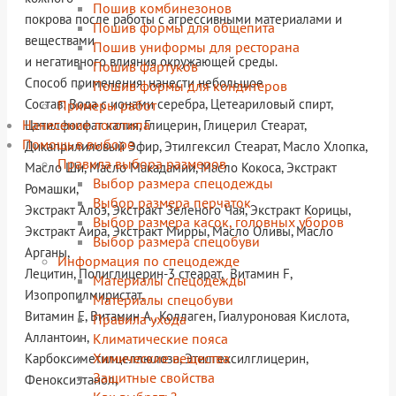
Пошив комбинезонов
покрова после работы с агрессивными материалами и
Пошив формы для общепита
веществами
Пошив униформы для ресторана
и негативного влияния окружающей среды.
Пошив фартуков
Способ применения: нанести небольшое
Пошив формы для кондитеров
Состав: Вода с ионами серебра, Цетеариловый спирт,
Примеры работ
Нанесение логотипа
Цетилфосфат калия, Глицерин, Глицерил Стеарат,
Помощь в выборе
Дикаприлиловый Эфир, Этилгексил Стеарат, Масло Хлопка,
Правила выбора размеров
Масло Ши, Масло Макадамии, Масло Кокоса, Экстракт
Выбор размера спецодежды
Ромашки,
Выбор размера перчаток
Экстракт Алоэ, Экстракт Зеленого Чая, Экстракт Корицы,
Выбор размера касок, головных уборов
Экстракт Аира, Экстракт Мирры, Масло Оливы, Масло
Выбор размера спецобуви
Арганы,
Информация по спецодежде
Лецитин, Полиглицерин-3 стеарат, Витамин F,
Материалы спецодежды
Изопропилмиристат,
Материалы спецобуви
Витамин Е, Витамин А , Коллаген, Гиалуроновая Кислота,
Правила ухода
Аллантоин,
Климатические пояса
Химические вещества
Карбоксиметилцеллюлоза, Этилгексилглицерин,
Защитные свойства
Феноксиэтанол,