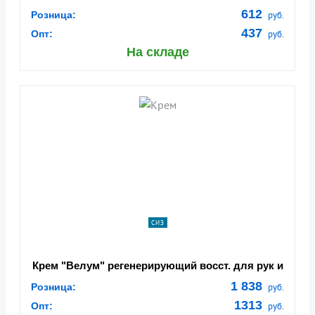
612
Розница:
руб.
437
Опт:
руб.
На складе
СИЗ
Крем "Велум" регенерирующий восст. для рук и
лица,(Армакон) картридж1000мл для
1 838
Розница:
руб.
доз.Топфит(х1х6) (54962)
1313
Опт:
руб.