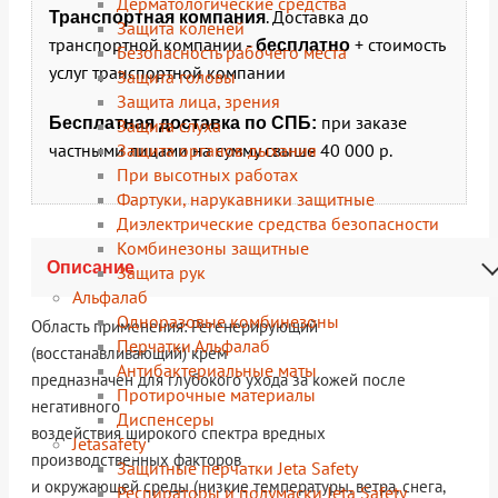
Дерматологические средства
. Доставка до
Транспортная компания
Защита коленей
транспортной компании -
+ стоимость
бесплатно
Безопасность рабочего места
услуг транспортной компании
Защита головы
Защита лица, зрения
при заказе
Бесплатная доставка по СПБ:
Защита слуха
Защита органов дыхания
частными лицами на сумму свыше 40 000 р.
При высотных работах
Фартуки, нарукавники защитные
Диэлектрические средства безопасности
Комбинезоны защитные
Описание
Защита рук
Альфалаб
Одноразовые комбинезоны
Область применения: Регенерирующий
Перчатки Альфалаб
(восстанавливающий) крем
Антибактериальные маты
предназначен для глубокого ухода за кожей после
Протирочные материалы
негативного
Диспенсеры
воздействия широкого спектра вредных
Jetasafety
производственных факторов
Защитные перчатки Jeta Safety
и окружающей среды (низкие температуры, ветра, снега,
Респираторы и полумаски Jeta Safety