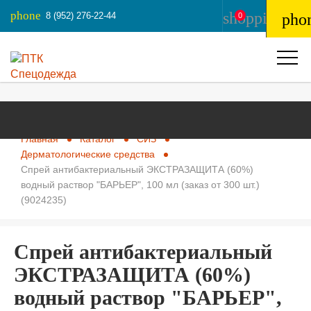
phone
shopping_ba
8 (952) 276-22-44
pho
0
Главная
Каталог
СИЗ
Дерматологические средства
Спрей антибактериальный ЭКСТРАЗАЩИТА (60%)
водный раствор "БАРЬЕР", 100 мл (заказ от 300 шт.)
(9024235)
Спрей антибактериальный
ЭКСТРАЗАЩИТА (60%)
водный раствор "БАРЬЕР",