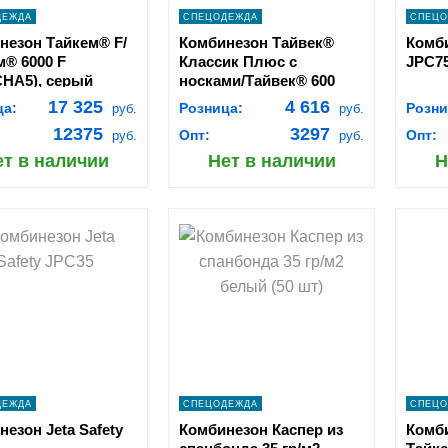
ДЕЖДА
СПЕЦОДЕЖДА
СПЕЦО
незон Тайкем® F/
Комбинезон Тайвек®
Комби
м® 6000 F
Классик Плюс с
JPC7
CHA5), серый
носками/Тайвек® 600
Плюс с носками (мод.
17 325
4 616
ца:
Розница:
Розни
руб.
руб.
CHА6)
12375
3297
Опт:
Опт:
руб.
руб.
ет в наличии
Нет в наличии
Н
hopping_cart
shopping_cart
В
В
КОРЗИНУ
КОРЗИНУ
navigate_next
navigate_next
ПОДРОБНЕЕ
ПОДРОБНЕЕ
ДЕЖДА
СПЕЦОДЕЖДА
СПЕЦО
езон Jeta Safety
Комбинезон Каспер из
Комб