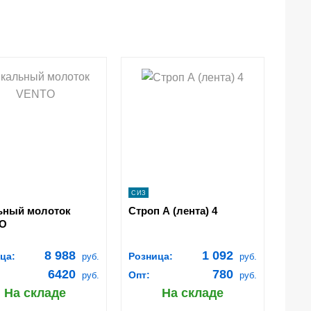
shopping_cart
shopping_cart
В
В
КОРЗИНУ
КОРЗИНУ
navigate_next
navigate_next
ПОДРОБНЕЕ
ПОДРОБНЕЕ
СИЗ
ьный молоток
Строп А (лента) 4
O
8 988
1 092
ца:
Розница:
руб.
руб.
6420
780
Опт:
руб.
руб.
На складе
На складе