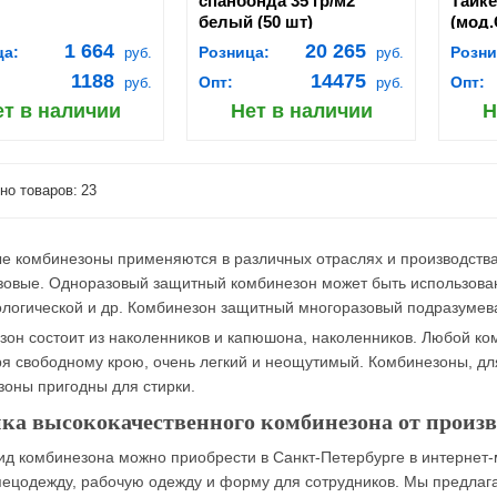
спанбонда 35 гр/м2
Тайке
белый (50 шт)
(мод
1 664
20 265
ца:
Розница:
Розни
руб.
руб.
1188
14475
Опт:
Опт:
руб.
руб.
ет в наличии
Нет в наличии
Н
но товаров:
23
е комбинезоны применяются в различных отраслях и производства
зовые. Одноразовый защитный комбинезон может быть использова
логической и др. Комбинезон защитный многоразовый подразумева
он состоит из наколенников и капюшона, наколенников. Любой ком
ря свободному крою, очень легкий и неощутимый. Комбинезоны, д
оны пригодны для стирки.
ка высококачественного комбинезона от произв
ид комбинезона можно приобрести в Санкт-Петербурге в интернет-
пецодежду, рабочую одежду и форму для сотрудников. Мы предлага