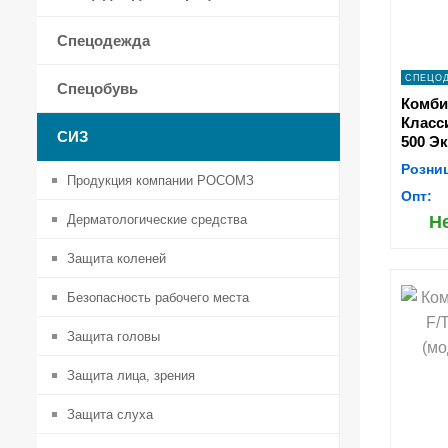
Спецодежда
СПЕЦО
Спецобувь
Комби
Класс
СИЗ
500 Эк
белы
Розни
Продукция компании РОСОМЗ
Опт:
Дерматологические средства
Н
Защита коленей
Безопасность рабочего места
s
Защита головы
Защита лица, зрения
Защита слуха