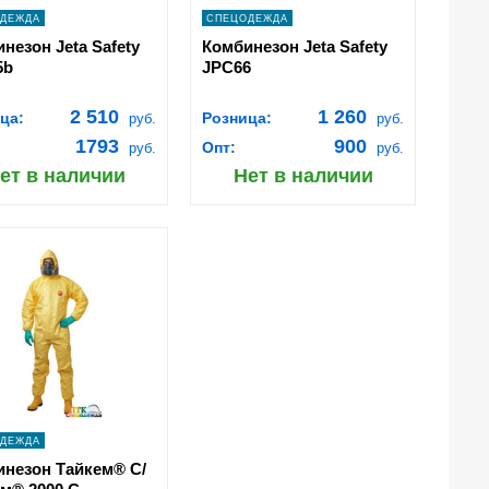
ДЕЖДА
СПЕЦОДЕЖДА
незон Jeta Safety
Комбинезон Jeta Safety
5b
JPC66
2 510
1 260
ца:
Розница:
руб.
руб.
1793
900
Опт:
руб.
руб.
ет в наличии
Нет в наличии
shopping_cart
В
КОРЗИНУ
navigate_next
ПОДРОБНЕЕ
ДЕЖДА
инезон Тайкем® С/