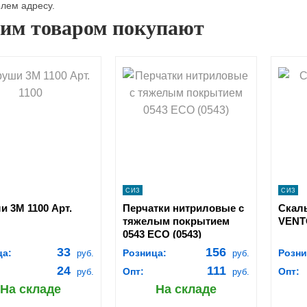
лем адресу.
тим товаром покупают
hopping_cart
shopping_cart
В
В
КОРЗИНУ
КОРЗИНУ
navigate_next
navigate_next
ПОДРОБНЕЕ
ПОДРОБНЕЕ
СИЗ
СИЗ
и 3М 1100 Арт.
Перчатки нитриловые с
Скал
тяжелым покрытием
VENT
0543 ЕСО (0543)
33
156
ца:
Розница:
Розни
руб.
руб.
24
111
Опт:
Опт:
руб.
руб.
На складе
На складе