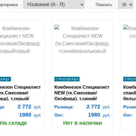
ортировка
Показать
hopping_cart
shopping_cart
В
В
КОРЗИНУ
КОРЗИНУ
navigate_next
navigate_next
ПОДРОБНЕЕ
ПОДРОБНЕЕ
ДЕЖДА
СПЕЦОДЕЖДА
СПЕЦО
незон Специалист
Комбинезон Специалист
Комби
тк.Смесовая/
NEW (тк.Смесовая/
спанб
рд), т.серый/
Оксфорд), т.синий/
белы
васильковый
2 772
2 772
ца:
Розница:
Розни
руб.
руб.
1980
1980
Опт:
Опт:
руб.
руб.
На складе
Нет в наличии