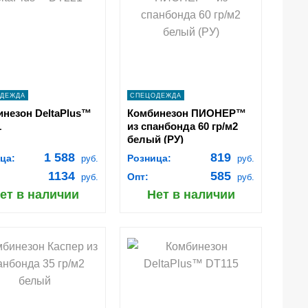
КОРЗИНУ
КОРЗИНУ
navigate_next
navigate_next
ПОДРОБНЕЕ
ПОДРОБНЕЕ
ДЕЖДА
СПЕЦОДЕЖДА
незон DeltaPlus™
Комбинезон ПИОНЕР™
1
из спанбонда 60 гр/м2
белый (РУ)
1 588
819
ца:
Розница:
руб.
руб.
1134
585
Опт:
руб.
руб.
ет в наличии
Нет в наличии
shopping_cart
shopping_cart
В
В
КОРЗИНУ
КОРЗИНУ
navigate_next
navigate_next
ПОДРОБНЕЕ
ПОДРОБНЕЕ