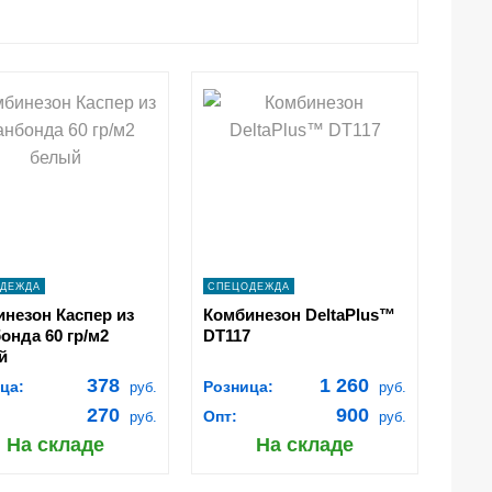
shopping_cart
shopping_cart
В
В
КОРЗИНУ
КОРЗИНУ
navigate_next
navigate_next
ПОДРОБНЕЕ
ПОДРОБНЕЕ
ДЕЖДА
СПЕЦОДЕЖДА
незон Каспер из
Комбинезон DeltaPlus™
онда 60 гр/м2
DT117
й
378
1 260
ца:
Розница:
руб.
руб.
270
900
Опт:
руб.
руб.
На складе
На складе