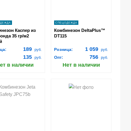
ДЕЖДА
СПЕЦОДЕЖДА
незон Каспер из
Комбинезон DeltaPlus™
онда 35 гр/м2
DT115
й
189
1 059
ца:
Розница:
руб.
руб.
135
756
Опт:
руб.
руб.
ет в наличии
Нет в наличии
shopping_cart
shopping_cart
В
В
КОРЗИНУ
КОРЗИНУ
navigate_next
navigate_next
ПОДРОБНЕЕ
ПОДРОБНЕЕ