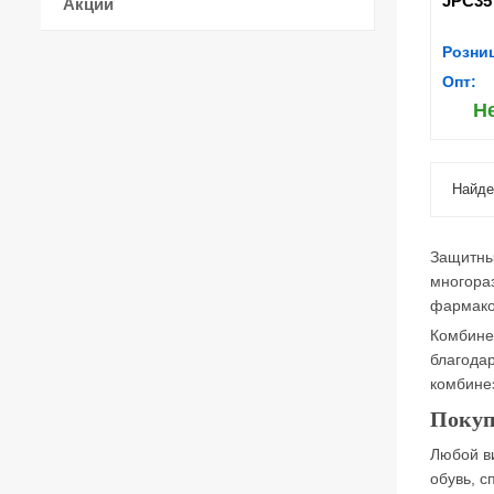
JPC35
Акции
Розни
Опт:
Н
Найде
Защитны
многора
фармако
Комбинез
благода
комбинез
Покуп
Любой в
обувь, с