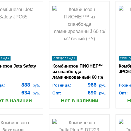
hopping_cart
shopping_cart
В
В
КОРЗИНУ
КОРЗИНУ
navigate_next
navigate_next
ПОДРОБНЕЕ
ПОДРОБНЕЕ
ДЕЖДА
СПЕЦОДЕЖДА
СПЕЦО
езон Jeta Safety
Комбинезон ПИОНЕР™
Комби
из спанбонда
JPC6
ламинированный 60 гр/
м2 белый (РУ)
888
966
ца:
Розница:
Розни
руб.
руб.
634
690
Опт:
Опт:
руб.
руб.
ет в наличии
Нет в наличии
Н
hopping_cart
shopping_cart
В
В