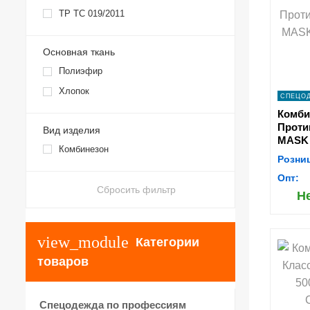
ТР ТС 019/2011
Основная ткань
Полиэфир
Хлопок
СПЕЦО
Комби
Проти
Вид изделия
MASK 
Комбинезон
Розни
Опт:
Сбросить фильтр
Н
view_module
Категории
s
товаров
Спецодежда по профессиям