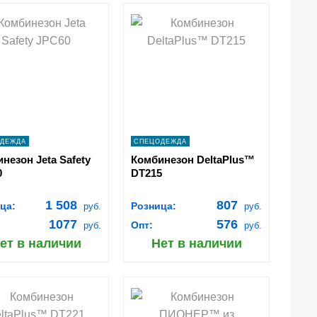
shopping_cart
shopping_cart
В
В
КОРЗИНУ
КОРЗИНУ
navigate_next
navigate_next
ПОДРОБНЕЕ
ПОДРОБНЕЕ
ДЕЖДА
СПЕЦОДЕЖДА
незон Jeta Safety
Комбинезон DeltaPlus™
0
DT215
1 508
807
ца:
Розница:
руб.
руб.
1077
576
Опт:
руб.
руб.
ет в наличии
Нет в наличии
shopping_cart
shopping_cart
В
В