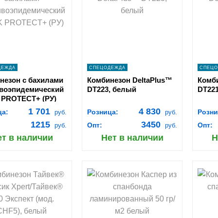
КОРЗИНУ
КОРЗИНУ
navigate_next
navigate_next
ПОДРОБНЕЕ
ПОДРОБНЕЕ
ДЕЖДА
СПЕЦОДЕЖДА
СПЕЦО
незон с бахилами
Комбинезон DeltaPlus™
Комби
воэпидемический
DT223, белый
DT22
PROTECT+ (РУ)
1 701
4 830
ца:
Розница:
Розни
руб.
руб.
1215
3450
Опт:
Опт:
руб.
руб.
ет в наличии
Нет в наличии
Н
hopping_cart
shopping_cart
В
В
КОРЗИНУ
КОРЗИНУ
navigate_next
navigate_next
ПОДРОБНЕЕ
ПОДРОБНЕЕ