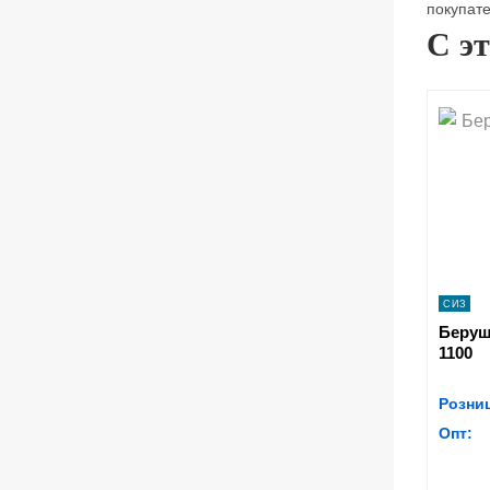
покупате
С э
s
СИЗ
Беруш
1100
Розни
Опт: