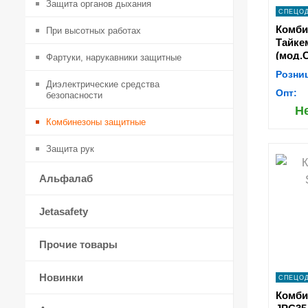
Защита органов дыхания
СПЕЦО
Комби
При высотных работах
Тайке
(мод.
Фартуки, нарукавники защитные
Розни
Диэлектрические средства
Опт:
безопасности
Н
Комбинезоны защитные
Защита рук
s
Альфалаб
Jetasafety
Прочие товары
Новинки
СПЕЦО
Комбин