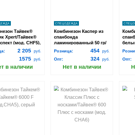
ДЕЖДА
СПЕЦОДЕЖДА
СПЕЦО
незон Тайвек®
Комбинезон Каспер из
Комби
ик Xpert/Тайвек®
спанбонда
спанб
спект (мод. CHF5),
ламинированный 50 гр/
белы
й
м2 белый
2 205
454
ца:
Розница:
Розни
руб.
руб.
1575
324
Опт:
Опт:
руб.
руб.
ет в наличии
Нет в наличии
Н
hopping_cart
shopping_cart
В
В
КОРЗИНУ
КОРЗИНУ
navigate_next
navigate_next
ПОДРОБНЕЕ
ПОДРОБНЕЕ