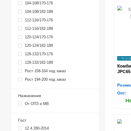
104-108/170-176
104-108/182-188
s
112-116/170-176
112-116/182-188
120-124/170-176
120-124/182-188
128-132/170-176
СПЕЦО
128-132/182-188
Комбин
Рост 158-164 под заказ
JPC65
Рост 194-200 под заказ
Розни
Опт:
Назначение
Н
От ОПЗ и МВ
Гост
s
12.4.280-2014