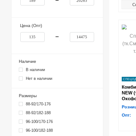
С
Цена (Опт)
s
Наличие
В наличии
Нет в наличии
СПЕЦО
Комби
NEW (
Размеры
Оксфо
88-92/170-176
серый
Розни
88-92/182-188
Опт:
96-100/170-176
96-100/182-188