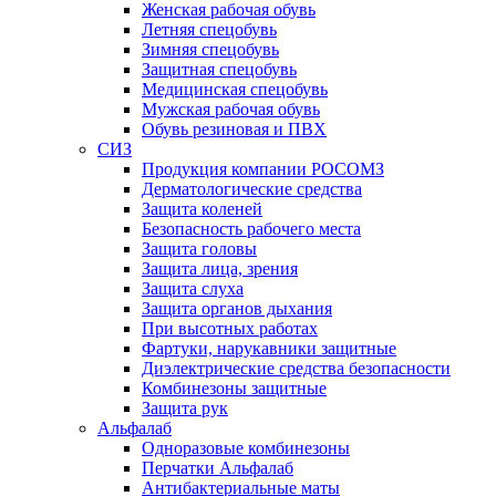
Женская рабочая обувь
Летняя спецобувь
Зимняя спецобувь
Защитная спецобувь
Медицинская спецобувь
Мужская рабочая обувь
Обувь резиновая и ПВХ
СИЗ
Продукция компании РОСОМЗ
Дерматологические средства
Защита коленей
Безопасность рабочего места
Защита головы
Защита лица, зрения
Защита слуха
Защита органов дыхания
При высотных работах
Фартуки, нарукавники защитные
Диэлектрические средства безопасности
Комбинезоны защитные
Защита рук
Альфалаб
Одноразовые комбинезоны
Перчатки Альфалаб
Антибактериальные маты