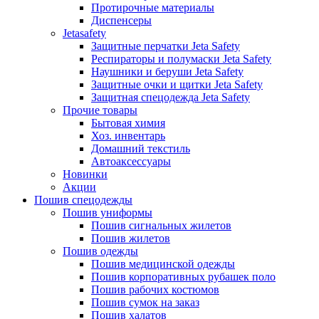
Протирочные материалы
Диспенсеры
Jetasafety
Защитные перчатки Jeta Safety
Респираторы и полумаски Jeta Safety
Наушники и беруши Jeta Safety
Защитные очки и щитки Jeta Safety
Защитная спецодежда Jeta Safety
Прочие товары
Бытовая химия
Хоз. инвентарь
Домашний текстиль
Автоаксессуары
Новинки
Акции
Пошив спецодежды
Пошив униформы
Пошив сигнальных жилетов
Пошив жилетов
Пошив одежды
Пошив медицинской одежды
Пошив корпоративных рубашек поло
Пошив рабочих костюмов
Пошив сумок на заказ
Пошив халатов