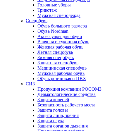
Головные уборы
Трикотаж
Мужская спецодежда
Спецобувь
Обувь большого размера
Обувь Nordman
Аксессуары для обуви
Валяная и суконная обувь
Женская рабочая обувь
Летняя спецобувь
Зимняя спецобувь
Защитная спецобувь
Медицинская спецобувь
Мужская рабочая обувь
Обувь резиновая и ПВХ
СИЗ
Продукция компании РОСОМЗ
Дерматологические средства
Защита коленей
Безопасность рабочего места
Защита головы
Защита лица, зрения
Защита слуха
Защита органов дыхания