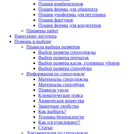
Пошив комбинезонов
Пошив формы для общепита
Пошив униформы для ресторана
Пошив фартуков
Пошив формы для кондитеров
Примеры работ
Нанесение логотипа
Помощь в выборе
Правила выбора размеров
Выбор размера спецодежды
Выбор размера перчаток
Выбор размера касок, головных уборов
Выбор размера спецобуви
Информация по спецодежде
Материалы спецодежды
Материалы спецобуви
Правила ухода
Климатические пояса
Химические вещества
Защитные свойства
Как выбрать?
Техника безопасности
Как изготавливают?
Статьи
Документация по спецодежде